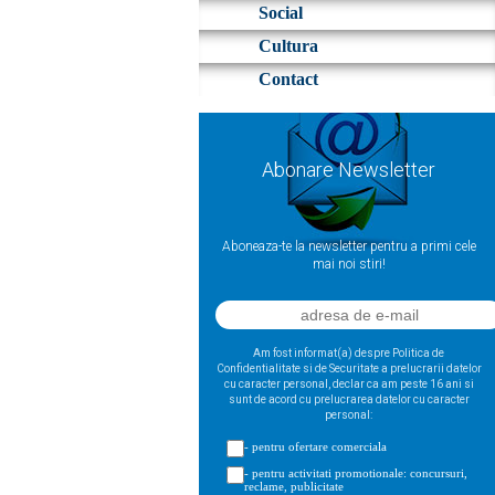
Social
Cultura
Contact
Abonare Newsletter
Aboneaza-te la newsletter pentru a primi cele
mai noi stiri!
Am fost informat(a) despre Politica de
Confidentialitate si de Securitate a prelucrarii datelor
cu caracter personal, declar ca am peste 16 ani si
sunt de acord cu prelucrarea datelor cu caracter
personal:
- pentru ofertare comerciala
- pentru activitati promotionale: concursuri,
reclame, publicitate