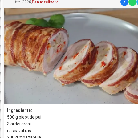
f
1 iun. 2026
,
Retete culinare
Ingrediente:
500 g piept de pui
3 ardei grasi
cascaval ras
200 g mozzarella