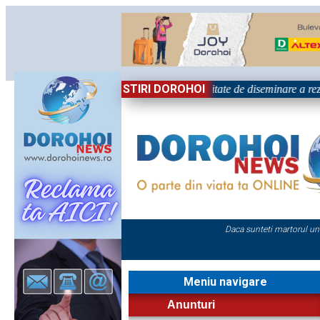
STIRI DOROHOI
ațional „Grigore Ghica” Dorohoi - Activitate de diseminare a rezu
Daca sunteti martorul un
Meniu navigare
Anunturi