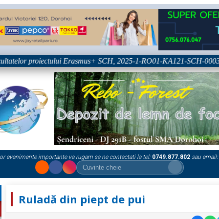
ltatelor proiectului Erasmus+ SCH, 2025-1-RO01-KA121-SCH-00033336
or evenimente importante va rugam sa ne contactati la tel:
0749.877.802
sau email:
Ruladă din piept de pui