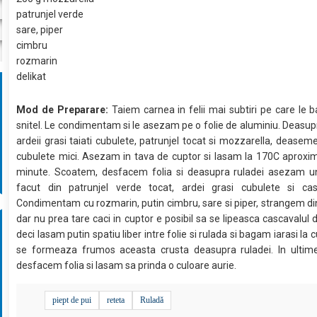
patrunjel verde
sare, piper
cimbru
rozmarin
delikat
Mod de Preparare:
Taiem carnea in felii mai subtiri pe care le 
snitel. Le condimentam si le asezam pe o folie de aluminiu. Deas
ardeii grasi taiati cubulete, patrunjel tocat si mozzarella, deasem
cubulete mici. Asezam in tava de cuptor si lasam la 170C aproxi
minute. Scoatem, desfacem folia si deasupra ruladei asezam 
facut din patrunjel verde tocat, ardei grasi cubulete si cas
Condimentam cu rozmarin, putin cimbru, sare si piper, strangem din
dar nu prea tare caci in cuptor e posibil sa se lipeasca cascavalul 
deci lasam putin spatiu liber intre folie si rulada si bagam iarasi la
se formeaza frumos aceasta crusta deasupra ruladei. In ultim
desfacem folia si lasam sa prinda o culoare aurie.
piept de pui
reteta
Ruladă