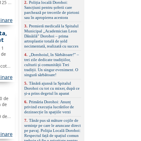
 125 g
2
.
Poliția locală Dorohoi:
reglaj lombar electric
Sancțiuni pentru șoferii care
că
pentru șofer și pasager
parchează pe trecerile de pietoni
Volan multifuncțional
ilia.
sau în apropierea acestora
îmbrăcat în piele, cu
linare
de...
padele pentru schimbarea
3
.
Premieră medicală la Spitalul
treptelor Adaptive cruise
Municipal „Academician Leon
ta,
control, asistent
Dănăilă” Dorohoi – prima
schimbare bandă și
at
artroplastie totală de șold
menținere bandă Faruri
necimentată, realizată cu succes
ă 1
bi-xenon adaptive cu
funcție Cornering,
ă de
4
.
„Dorohoiul, în Sărbătoare!” –
asistent fază lungă
trei zile dedicate tradițiilor,
automată , lumini de zi
culturii și comunității Trei
icotta
LED, proiectoare ceață
tradiții. Un singur eveniment. O
eapă
LED, spălătoare faruri
singură sărbătoare!
linare
avete
Senzori parcare
5
.
Tânără ajunsă la Spitalul
ințe
față/spate, cameră
Dorohoi cu tot cu mixer, după ce
marșarier Keyless entry
și-a prins degetul în aparat
& start, geamuri electrice
00 de
față/spate, oglinzi
6
.
Primăria Dorohoi: Anunț
electrice, încălzite și
m de
privind execuția lucrărilor de
rabatabile Sistem hands-
dezinsecție în spațiile verzi
free, Bluetooth, USB
0 de
Sistem start/stop, frână
7
.
Tânăr pus să măture cojile de
o
de parcare electrică,
seminţe pe care le aruncase direct
e
anvelope vară runflat
pe pavaj. Poliţia Locală Dorohoi:
linare
tină
Control presiune pneuri,
Respectul față de spațiul comun
filtru de particule,
trebuie să fie o prioritate pentru