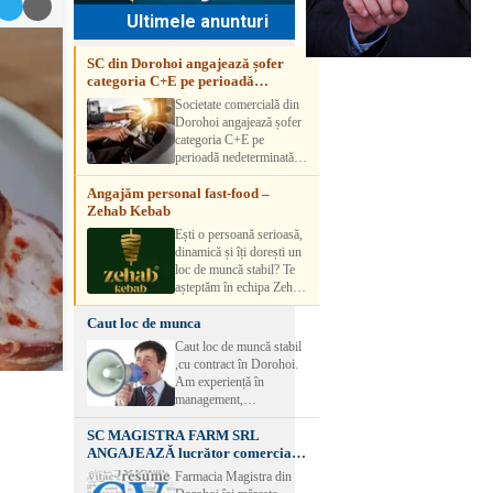
Ultimele anunturi
SC din Dorohoi angajează șofer
categoria C+E pe perioadă
nedeterminată
Societate comercială din
Dorohoi angajează șofer
categoria C+E pe
perioadă nedeterminată.
Candidatul trebuie să
Angajăm personal fast-food –
aibă experiență și atestat
Zehab Kebab
transport marfă. Pentru
detalii, vă rog să sunați la
Ești o persoană serioasă,
numărul de telefon.
dinamică și îți dorești un
loc de muncă stabil? Te
așteptăm în echipa Zehab
Kebab! Posturi
Caut loc de munca
disponibile: -
SHAORMAR AJUTOR
Caut loc de muncă stabil
BUCATAR 2/posturi -
,cu contract în Dorohoi.
LUCRATOR
Am experiență în
COMERCIAL
management,
VANZATOR /2 posturi
contabilitate, ospătărie .
OFERIM : Contract de
SC MAGISTRA FARM SRL
Rog seriozitate
muncă Program flexibil
ANGAJEAZĂ lucrător comercial –
Salariu motivant, în
DOROHOI
Farmacia Magistra din
funcție de experienț