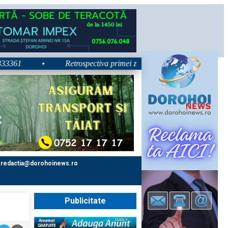
1
•
Retrospectiva primei zile la Zilele Nordului 2026: Dezbate
redactia@dorohoinews.ro
Publicitate