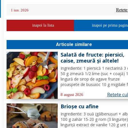
Retete
1 iun. 2026
inapoi la lista
inapoi pe prima pagin
Articole similare
Salată de fructe: piersici,
caise, zmeură și altele!
Ingrediente: 1 piersică 1 nectarină 3 
50 g zmeură 1/2 lime (suc + coajă) 
lingură de sirop de agave frunze
proaspete de busuioc 10 g migdale f
Mod de Preparare: Clătiți fructele în
Retete cu
de utilizare. Se taie piersicile, nectar
8 august 2026
și caisele în felii subțiri. Stoarceți lă
Brioșe cu afine
și...
Ingrediente: 3 ouă (gălbenușuri + alb
100 g zahăr 15-20 g rom (3 lingurițe)
linguriță extract de vanilie 120 g unt 