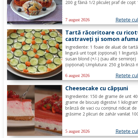
200 g făină 1/2 pliculeț praf de copt
afine Mod de Preparare: Se ameste
gălbenușurile cu zahărul, romul și van
Retete cu
Se adaugă untul topit, făina și praful 
7 august 2026
Tartă răcoritoare cu ricot
castraveți și somon afum
Ingrediente: 1 foaie de aluat de tart
lingură unt topit (opțional) 1 linguriț
susan blond (+/-) (sau alte semințe)
(opțional) Umplutura: 250 g brânză r
1/2 lămâie (suc + coajă) 4 fire de c
Retete cu
verde (+/-) piper Toppinguri: 1 castr
6 august 2026
80 gr somon afumat 1 linguriță sem
Cheesecake cu căpșuni
de susan...
Ingrediente: 150 de grame de unt 4
grame de biscuiți digestivi 1 kilogra
brânză de vaci cu conținut ridicat de
grăsime 2 plicuri de zahăr vanilat 10
grame de zahăr pudră zeama de la 
jumătate de lămâie 600 de mililitri d
Retete cu
smântână pentru frișcă 4 foi de gela
5 august 2026
hidratate în apă rece...