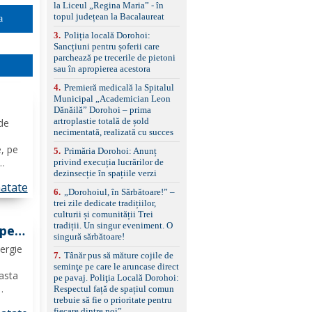
standard Euro 6 Trapă
la Liceul „Regina Maria” - în
panoramică, geamuri
topul județean la Bacalaureat
a
spate fumurii Carlig de
remorcare Bonus: -
3
.
Poliția locală Dorohoi:
Covorașe textile montate
Sancțiuni pentru șoferii care
pe mașină. -Ofer și un
parchează pe trecerile de pietoni
set de covorașe din
sau în apropierea acestora
cauciuc/pvc. -Se vinde
4
.
Premieră medicală la Spitalul
împreună cu un set de
Municipal „Academician Leon
anvelope de iarnă.
Dănăilă” Dorohoi – prima
artroplastie totală de șold
 de
necimentată, realizată cu succes
e
e, pe
5
.
Primăria Dorohoi: Anunț
privind execuția lucrărilor de
dezinsecție în spațiile verzi
 în
atate
lic,
6
.
„Dorohoiul, în Sărbătoare!” –
trei zile dedicate tradițiilor,
culturii și comunității Trei
tradiții. Un singur eveniment. O
 pe
singură sărbătoare!
ergie
7
.
Tânăr pus să măture cojile de
seminţe pe care le aruncase direct
easta
pe pavaj. Poliţia Locală Dorohoi:
Respectul față de spațiul comun
trebuie să fie o prioritate pentru
.
fiecare dintre noi”