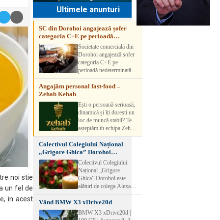
Ultimele anunturi
SC din Dorohoi angajează șofer
categoria C+E pe perioadă
nedeterminată
Societate comercială din
Dorohoi angajează șofer
categoria C+E pe
perioadă nedeterminată.
Candidatul trebuie să
Angajăm personal fast-food –
aibă experiență și atestat
Zehab Kebab
transport marfă. Pentru
detalii, vă rog să sunați la
Ești o persoană serioasă,
numărul de telefon.
dinamică și îți dorești un
loc de muncă stabil? Te
așteptăm în echipa Zehab
Kebab! Posturi
Colectivul Colegiului Național
disponibile: -
„Grigore Ghica” Dorohoi
SHAORMAR AJUTOR
transmite sincere condoleanțe
BUCATAR 2/posturi -
Colectivul Colegiului
LUCRATOR
Național „Grigore
COMERCIAL
tre noi stie
Ghica” Dorohoi este
VANZATOR /2 posturi
alături de colega Alexa
a un fel de
OFERIM : Contract de
Lăcrămioara la trecerea în
e, in acest
muncă Program flexibil
Vând BMW X3 xDrive20d
neființă a soțului și
Salariu motivant, în
transmite sincere
BMW X3 xDrive20d |
funcție de experienț
condoleanțe familiei.