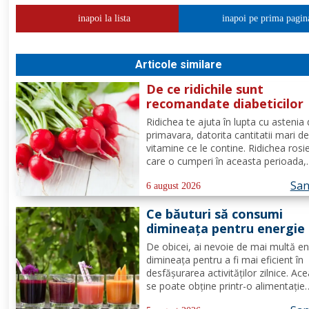
inapoi la lista
inapoi pe prima pagin
Articole similare
De ce ridichile sunt
recomandate diabeticilor
Ridichea te ajuta în lupta cu astenia
primavara, datorita cantitatii mari d
vitamine ce le contine. Ridichea rosi
care o cumperi în aceasta perioada,
contine carbohidrati, vitamina C este
San
proportie de 25%, vitamina B, acid fo
6 august 2026
potasiu, magneziu si multe alte
Ce băuturi să consumi
componente ce-ti sunt de...
dimineața pentru energie
tot parcursul zilei?
De obicei, ai nevoie de mai multă en
dimineața pentru a fi mai eficient în
desfășurarea activităților zilnice. Ac
se poate obține printr-o alimentație
adecvată și suficiente ore de odihnă