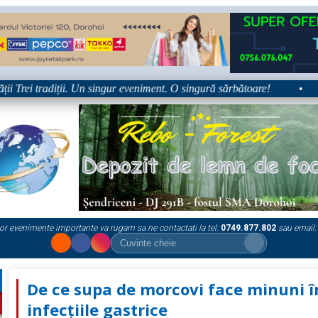
rei tradiții. Un singur eveniment. O singură sărbătoare!
•
Plat
or evenimente importante va rugam sa ne contactati la tel:
0749.877.802
sau email:
De ce supa de morcovi face minuni î
infecțiile gastrice