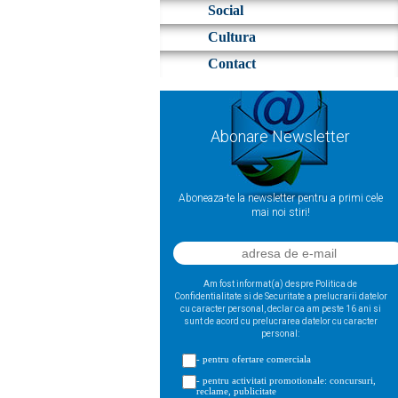
Social
Cultura
Contact
Abonare Newsletter
Aboneaza-te la newsletter pentru a primi cele
mai noi stiri!
Am fost informat(a) despre Politica de
Confidentialitate si de Securitate a prelucrarii datelor
cu caracter personal, declar ca am peste 16 ani si
sunt de acord cu prelucrarea datelor cu caracter
personal:
- pentru ofertare comerciala
- pentru activitati promotionale: concursuri,
reclame, publicitate