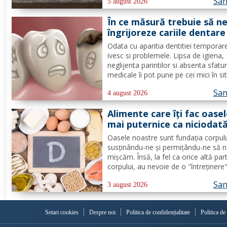
San
Citește despre băuturile care pot ofe
5 august 2026
energie dimineața. În general, oamen
În ce măsură trebuie să n
aleg să bea cafea...
îngrijoreze cariile dentare
copii
Odata cu aparitia dentitiei temporar
ivesc si problemele. Lipsa de igiena,
neglijenta parintilor si absenta sfatur
medicale îi pot pune pe cei mici în sit
neplacute, ivindu-se cariile dentare. D
San
de lapte se pot caria asemenea celo
4 august 2026
permanenti, diferenta mare este ca
Alimente care îți fac oase
structura...
mai puternice ca niciodat
Oasele noastre sunt fundația corpulu
susținându-ne și permițându-ne să 
mișcăm. Însă, la fel ca orice altă par
corpului, au nevoie de o "întreținere
constantă pentru a rămâne puternice
San
sănătoase de-a lungul vieții. Din feric
3 august 2026
nu ai nevoie de poțiuni magice, ci de
alimente simple, dar...
Setari cookies
Despre noi
Politica de confidențialitate
Politica de