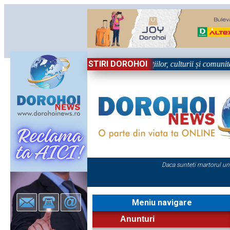
STIRI DOROHOI
n Sărbătoare!” – trei zile dedicate tradițiilor, culturii și comunității T
Daca sunteti martorul un
Meniu navigare
Anunturi