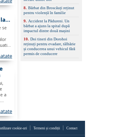
atate
ri
ii
8
.
Bărbat din Broscăuți reținut
e
pentru violență în familie
 la
9
.
Accident la Pădureni. Un
bărbat a ajuns la spital după
e se
impactul dintre două mașini
ilor
10
.
Doi tineri din Dorohoi
reținuți pentru evadare, tâlhărie
uatii
și conducerea unui vehicul fără
intii
permis de conducere
atate
r
le
ă
i,
ne
te a
"
 și
atate
ire,
 utilizare cookie-uri
Termeni și condiții
Contact