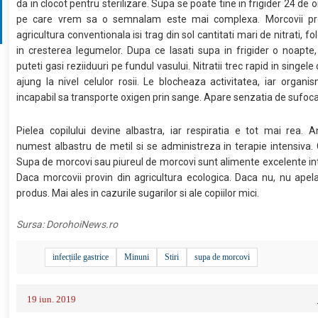
da in clocot pentru sterilizare. Supa se poate tine in frigider 24 de o
pe care vrem sa o semnalam este mai complexa. Morcovii pro
agricultura conventionala isi trag din sol cantitati mari de nitrati, fol
in cresterea legumelor. Dupa ce lasati supa in frigider o noapte
puteti gasi reziiduuri pe fundul vasului. Nitratii trec rapid in singele c
ajung la nivel celulor rosii. Le blocheaza activitatea, iar organi
incapabil sa transporte oxigen prin sange. Apare senzatia de sufoca
Pielea copilului devine albastra, iar respiratia e tot mai rea. A
numest albastru de metil si se administreza in terapie intensiva.
Supa de morcovi sau piureul de morcovi sunt alimente excelente int
Daca morcovii provin din agricultura ecologica. Daca nu, nu apela
produs. Mai ales in cazurile sugarilor si ale copiilor mici.
Sursa:
DorohoiNews.ro
infecțiile gastrice
Minuni
Stiri
supa de morcovi
19 iun. 2019