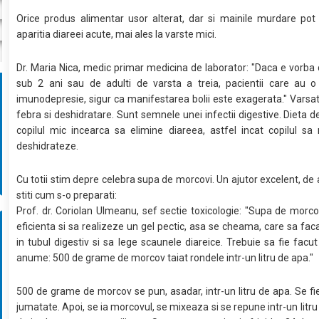
Orice produs alimentar usor alterat, dar si mainile murdare pot
aparitia diareei acute, mai ales la varste mici.
Dr. Maria Nica, medic primar medicina de laborator: "Daca e vorba 
sub 2 ani sau de adulti de varsta a treia, pacientii care au 
imunodepresie, sigur ca manifestarea bolii este exagerata." Varsatu
febra si deshidratare. Sunt semnele unei infectii digestive. Dieta de
copilul mic incearca sa elimine diareea, astfel incat copilul s
deshidrateze.
Cu totii stim depre celebra supa de morcovi. Un ajutor excelent, de a
stiti cum s-o preparati:
Prof. dr. Coriolan Ulmeanu, sef sectie toxicologie: "Supa de morco
eficienta si sa realizeze un gel pectic, asa se cheama, care sa fac
in tubul digestiv si sa lege scaunele diareice. Trebuie sa fie facut 
anume: 500 de grame de morcov taiat rondele intr-un litru de apa."
500 de grame de morcov se pun, asadar, intr-un litru de apa. Se fie
jumatate. Apoi, se ia morcovul, se mixeaza si se repune intr-un litru