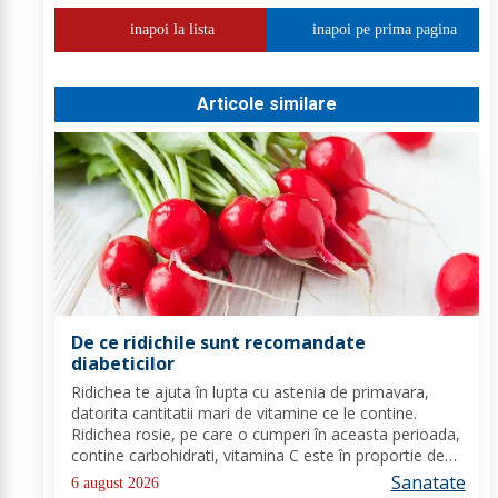
inapoi la lista
inapoi pe prima pagina
Articole similare
De ce ridichile sunt recomandate
diabeticilor
Ridichea te ajuta în lupta cu astenia de primavara,
datorita cantitatii mari de vitamine ce le contine.
Ridichea rosie, pe care o cumperi în aceasta perioada,
contine carbohidrati, vitamina C este în proportie de
25%, vitamina B, acid folic, potasiu, magneziu si multe
Sanatate
6 august 2026
alte componente ce-ti sunt de...