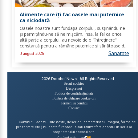
Alimente care îți fac oasele mai puternice
ca niciodată
Oasele noastre sunt fundația corpului, susținându-ne
și permițându-ne să ne mișcăm. Însă, la fel ca orice
altă parte a corpului, au nevoie de o "întreținere"
constantă pentru a rămâne puternice și sănătoase de-
a lungul vieții. Din fericire, nu ai nevoie de poțiuni
Sanatate
3 august 2026
magice, ci de alimente simple, dar...
2026
Dorohoi News | All Rights Reserved
Setari cookies
Despre noi
Politica de confidențialitate
Politica de utilizare cookie-uri
Termeni și condiții
Contact
Continutul acestui site (texte, descrieri, caracteristici, imagini, forma de
prezentare etc.) nu poate fi reprodus sau utilizat fara acordul in scris al
proprietarului acestui site.
Crafted with
by