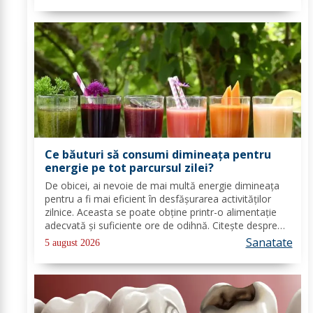
Ce băuturi să consumi dimineața pentru
energie pe tot parcursul zilei?
De obicei, ai nevoie de mai multă energie dimineața
pentru a fi mai eficient în desfășurarea activităților
zilnice. Aceasta se poate obține printr-o alimentație
adecvată și suficiente ore de odihnă. Citește despre
băuturile care pot oferi energie dimineața. În general,
Sanatate
5 august 2026
oamenii aleg să bea cafea...