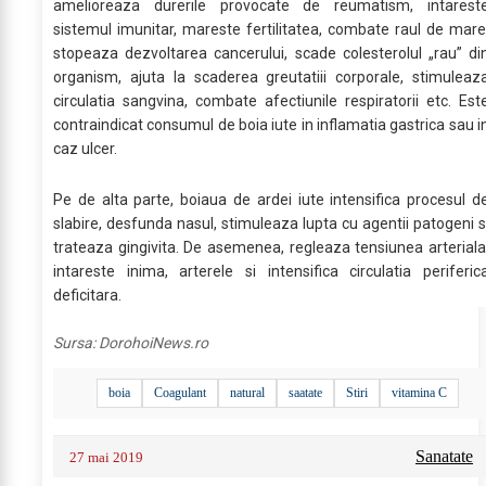
amelioreaza durerile provocate de reumatism, intarest
sistemul imunitar, mareste fertilitatea, combate raul de mare
stopeaza dezvoltarea cancerului, scade colesterolul „rau” di
organism, ajuta la scaderea greutatiii corporale, stimuleaz
circulatia sangvina, combate afectiunile respiratorii etc. Est
contraindicat consumul de boia iute in inflamatia gastrica sau i
caz ulcer.
Pe de alta parte, boiaua de ardei iute intensifica procesul d
slabire, desfunda nasul, stimuleaza lupta cu agentii patogeni s
trateaza gingivita. De asemenea, regleaza tensiunea arteriala
intareste inima, arterele si intensifica circulatia periferic
deficitara.
Sursa:
DorohoiNews.ro
boia
Coagulant
natural
saatate
Stiri
vitamina C
Sanatate
27 mai 2019