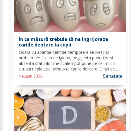
În ce măsură trebuie să ne îngrijoreze
cariile dentare la copii
Odata cu aparitia dentitiei temporare se ivesc si
problemele. Lipsa de igiena, neglijenta parintilor si
absenta sfaturilor medicale îi pot pune pe cei mici în
situatii neplacute, ivindu-se cariile dentare. Dintii de
lapte se pot caria asemenea celor permanenti,
Sanatate
4 august 2026
diferenta mare este ca structura...