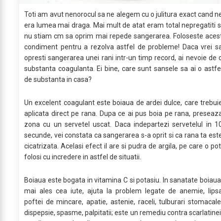
Toti am avut nenorocul sa ne alegem cu o julitura exact cand n
era lumea mai draga. Mai mult de atat eram total nepregatiti s
nu stiam cm sa oprim mai repede sangerarea. Foloseste aces
condiment pentru a rezolva astfel de probleme! Daca vrei s
opresti sangerarea unei rani intr-un timp record, ai nevoie de 
substanta coagulanta. Ei bine, care sunt sansele sa ai o astfe
de substanta in casa?
Un excelent coagulant este boiaua de ardei dulce, care trebui
aplicata direct pe rana. Dupa ce ai pus boia pe rana, preseaz
zona cu un servetel uscat. Daca indepartezi servetelul in 1
secunde, vei constata ca sangerarea s-a oprit si ca rana ta est
cicatrizata. Acelasi efect il are si pudra de argila, pe care o pot
folosi cu incredere in astfel de situatii.
Boiaua este bogata in vitamina C si potasiu. In sanatate boiaua
mai ales cea iute, ajuta la problem legate de anemie, lips
poftei de mincare, apatie, astenie, raceli, tulburari stomacale
dispepsie, spasme, palpitatii; este un remediu contra scarlatinei