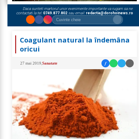
Daca sunteti martorul unor evenimente importante va rugam sa ne
contactati la tel:
0749.877.802
sau email:
redactia@dorohoinews.ro
Coagulant natural la îndemâna
oricui
f
27 mai 2019
,
Sanatate