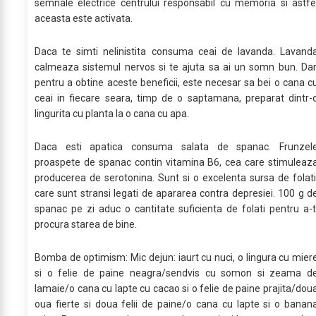
semnale electrice centrului responsabil cu memoria si astfe
aceasta este activata.
Daca te simti nelinistita consuma ceai de lavanda. Lavand
calmeaza sistemul nervos si te ajuta sa ai un somn bun. Dar
pentru a obtine aceste beneficii, este necesar sa bei o cana c
ceai in fiecare seara, timp de o saptamana, preparat dintr-
lingurita cu planta la o cana cu apa.
Daca esti apatica consuma salata de spanac. Frunzel
proaspete de spanac contin vitamina B6, cea care stimuleaz
producerea de serotonina. Sunt si o excelenta sursa de folati
care sunt stransi legati de apararea contra depresiei. 100 g d
spanac pe zi aduc o cantitate suficienta de folati pentru a-t
procura starea de bine.
Bomba de optimism: Mic dejun: iaurt cu nuci, o lingura cu mier
si o felie de paine neagra/sendvis cu somon si zeama d
lamaie/o cana cu lapte cu cacao si o felie de paine prajita/dou
oua fierte si doua felii de paine/o cana cu lapte si o banan