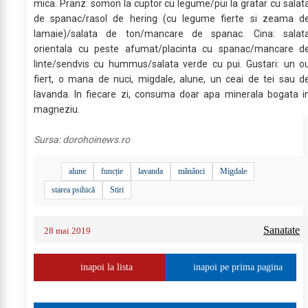
mica. Pranz: somon la cuptor cu legume/pui la gratar cu salat
de spanac/rasol de hering (cu legume fierte si zeama d
lamaie)/salata de ton/mancare de spanac. Cina: salat
orientala cu peste afumat/placinta cu spanac/mancare d
linte/sendvis cu hummus/salata verde cu pui. Gustari: un o
fiert, o mana de nuci, migdale, alune, un ceai de tei sau d
lavanda. In fiecare zi, consuma doar apa minerala bogata i
magneziu.
Sursa:
dorohoinews.ro
alune
funcție
lavanda
mănânci
Migdale
starea psihică
Stiri
Sanatate
28 mai 2019
inapoi la lista
inapoi pe prima pagina