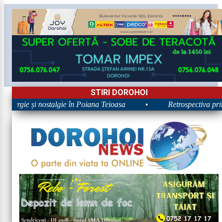
STIRI DOROHOI
Energie și nostalgie în Poiana Teioasa
•
Retrospectiva prime