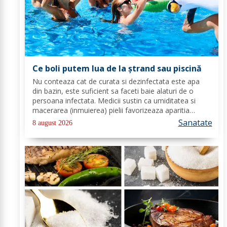
Ce boli putem lua de la ștrand sau piscină
Nu conteaza cat de curata si dezinfectata este apa
din bazin, este suficient sa faceti baie alaturi de o
persoana infectata. Medicii sustin ca umiditatea si
macerarea (inmuierea) pielii favorizeaza aparitia
infectiilor micotice, care prin apa se transmit mult mai
Sanatate
8 august 2026
usor. Cel mai intalnit tip de...