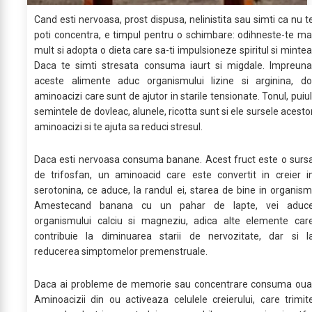
Cand esti nervoasa, prost dispusa, nelinistita sau simti ca nu t
poti concentra, e timpul pentru o schimbare: odihneste-te ma
mult si adopta o dieta care sa-ti impulsioneze spiritul si mintea
Daca te simti stresata consuma iaurt si migdale. Impreuna
aceste alimente aduc organismului lizine si arginina, do
aminoacizi care sunt de ajutor in starile tensionate. Tonul, puiul
semintele de dovleac, alunele, ricotta sunt si ele sursele acesto
aminoacizi si te ajuta sa reduci stresul.
Daca esti nervoasa consuma banane. Acest fruct este o surs
de trifosfan, un aminoacid care este convertit in creier i
serotonina, ce aduce, la randul ei, starea de bine in organism
Amestecand banana cu un pahar de lapte, vei aduc
organismului calciu si magneziu, adica alte elemente car
contribuie la diminuarea starii de nervozitate, dar si l
reducerea simptomelor premenstruale.
Daca ai probleme de memorie sau concentrare consuma oua
Aminoacizii din ou activeaza celulele creierului, care trimit