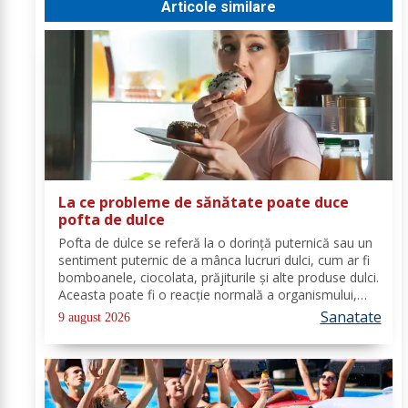
Articole similare
La ce probleme de sănătate poate duce
pofta de dulce
Pofta de dulce se referă la o dorință puternică sau un
sentiment puternic de a mânca lucruri dulci, cum ar fi
bomboanele, ciocolata, prăjiturile și alte produse dulci.
Aceasta poate fi o reacție normală a organismului,
deoarece majoritatea oamenilor au o preferință
Sanatate
9 august 2026
pentru dulceață. Cu toate...