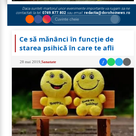
Daca sunteti martorul unor evenimente importante va rugam sa ne
contactati la tel:
0749.877.802
sau email:
redactia@dorohoinews.ro
Ce să mănânci în funcție de
starea psihică în care te afli
f
28 mai 2019
,
Sanatate