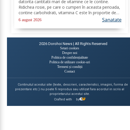
datorita cantitatii mari de vitamine ce le contine.
Ridichea rosie, pe care o cumperi în aceasta perioada,
contine carbohidrati, vitamina C este în proportie de
25%, vitamina B, acid folic, potasiu, magneziu si multe
Sanatate
6 august 2026
alte componente ce-ti sunt de...
2026
Dorohoi News | All Rights Reserved
Setari cookies
Despre noi
Politica de confidențialitate
Politica de utilizare cookie-uri
Termeni și condiții
Contact
Continutul acestui site (texte, descrieri, caracteristici, imagini, forma de
prezentare etc.) nu poate fi reprodus sau utilizat fara acordul in scris al
proprietarului acestui site.
Crafted with
by