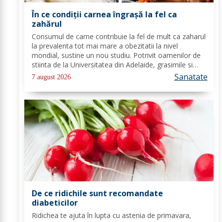
În ce condiții carnea îngrașă la fel ca
zahărul
Consumul de carne contribuie la fel de mult ca zaharul
la prevalenta tot mai mare a obezitatii la nivel
mondial, sustine un nou studiu. Potrivit oamenilor de
stiinta de la Universitatea din Adelaide, grasimile si
carbohidratii ne pot oferi suficienta energie pentru a
Sanatate
7 august 2026
satisface cererile...
De ce ridichile sunt recomandate
diabeticilor
Ridichea te ajuta în lupta cu astenia de primavara,