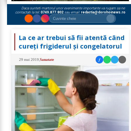
Daca sunteti martorul unor evenimente importante va rugam sa ne
contactati la tel:
0749.877.802
sau email:
redactia@dorohoinews.ro
La ce ar trebui să fii atentă când
cureți frigiderul și congelatorul
f
29 mai 2019
,
Sanatate