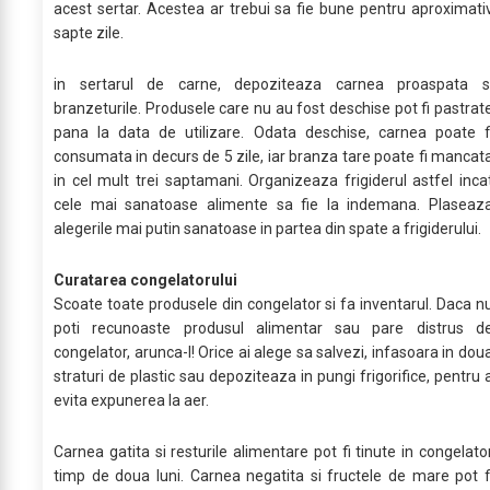
acest sertar. Acestea ar trebui sa fie bune pentru aproximati
sapte zile.
in sertarul de carne, depoziteaza carnea proaspata s
branzeturile. Produsele care nu au fost deschise pot fi pastrat
pana la data de utilizare. Odata deschise, carnea poate f
consumata in decurs de 5 zile, iar branza tare poate fi mancat
in cel mult trei saptamani. Organizeaza frigiderul astfel inca
cele mai sanatoase alimente sa fie la indemana. Plaseaz
alegerile mai putin sanatoase in partea din spate a frigiderului.
Curatarea congelatorului
Scoate toate produsele din congelator si fa inventarul. Daca n
poti recunoaste produsul alimentar sau pare distrus d
congelator, arunca-l! Orice ai alege sa salvezi, infasoara in dou
straturi de plastic sau depoziteaza in pungi frigorifice, pentru 
evita expunerea la aer.
Carnea gatita si resturile alimentare pot fi tinute in congelato
timp de doua luni. Carnea negatita si fructele de mare pot f