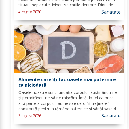
situatii neplacute, ivindu-se cariile dentare. Dintii de
lapte se pot caria asemenea celor permanenti,
Sanatate
4 august 2026
diferenta mare este ca structura...
Alimente care îți fac oasele mai puternice
ca niciodată
Oasele noastre sunt fundația corpului, susținându-ne
și permițându-ne să ne mișcăm. Însă, la fel ca orice
altă parte a corpului, au nevoie de o "întreținere"
constantă pentru a rămâne puternice și sănătoase de-
a lungul vieții. Din fericire, nu ai nevoie de poțiuni
Sanatate
3 august 2026
magice, ci de alimente simple, dar...