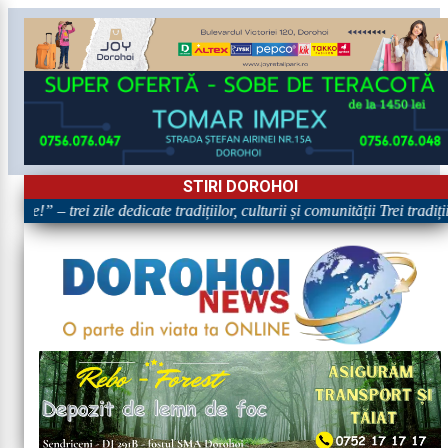
STIRI DOROHOI
re!” – trei zile dedicate tradițiilor, culturii și comunității Trei tradiț