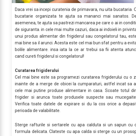
Daca vrei sa incepi curatenia de primavara, nu uita bucataria. 
bucatarie organizata te ajuta sa mananci mai sanatos. D
asemenea, te ajuta sa pastrezi mancarea pe care o ai in conditi
de siguranta. in cele mai multe cazuri, daca ai indoieli in privint
unui produs alimentar din frigiderul sau congelatorul tau, est
mai bine sa il arunci. Acesta este cel mai bun sfat pentru a evit
bolile alimentare. insa iata la ce ar trebui sa fii atenta atunc
cand cureti frigiderul si congelatorul!
Curatarea frigiderului
Cel mai bine este sa programezi curatarea frigiderului cu o z
inainte de a merge de obicei la cumparaturi, astfel incat sa a
cele mai putine produse alimentare in casa. Scoate totul di
frigider si arunca toate produsele suspecte sau mucegaite
Verifica toate datele de expirare si du la cos orice a depasi
perioada de valabilitate.
Sterge rafturile si sertarele cu apa calduta si un sapun cu 
formula delicata. Clateste cu apa calda si sterge cu un proso