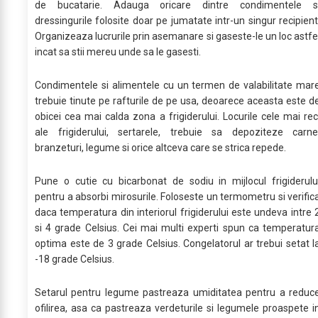
de bucatarie. Adauga oricare dintre condimentele s
dressingurile folosite doar pe jumatate intr-un singur recipient
Organizeaza lucrurile prin asemanare si gaseste-le un loc astfe
incat sa stii mereu unde sa le gasesti.
Condimentele si alimentele cu un termen de valabilitate mar
trebuie tinute pe rafturile de pe usa, deoarece aceasta este d
obicei cea mai calda zona a frigiderului. Locurile cele mai rec
ale frigiderului, sertarele, trebuie sa depoziteze carne
branzeturi, legume si orice altceva care se strica repede.
Pune o cutie cu bicarbonat de sodiu in mijlocul frigiderulu
pentru a absorbi mirosurile. Foloseste un termometru si verific
daca temperatura din interiorul frigiderului este undeva intre 
si 4 grade Celsius. Cei mai multi experti spun ca temperatur
optima este de 3 grade Celsius. Congelatorul ar trebui setat l
-18 grade Celsius.
Setarul pentru legume pastreaza umiditatea pentru a reduc
ofilirea, asa ca pastreaza verdeturile si legumele proaspete i