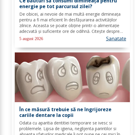
Ce băuturi să consumi dimineața pentru
energie pe tot parcursul zilei?
De obicei, ai nevoie de mai multă energie dimineața
pentru a fi mai eficient în desfășurarea activităților
zilnice. Aceasta se poate obține printr-o alimentație
adecvată și suficiente ore de odihnă. Citește despre
băuturile care pot oferi energie dimineața. În general,
Sanatate
5 august 2026
oamenii aleg să bea cafea...
În ce măsură trebuie să ne îngrijoreze
cariile dentare la copii
Odata cu aparitia dentitiei temporare se ivesc si
problemele. Lipsa de igiena, neglijenta parintilor si
absenta sfaturilor medicale îi pot pune pe cei mici în