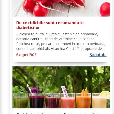
De ce ridichile sunt recomandate
diabeticilor
Ridichea te ajuta în lupta cu astenia de primavara,
datorita cantitatii mari de vitamine ce le contine.
Ridichea rosie, pe care o cumperi în aceasta perioada,
contine carbohidrati, vitamina C este în proportie de
25%, vitamina B, acid folic, potasiu, magneziu si multe
Sanatate
6 august 2026
alte componente ce-ti sunt de...