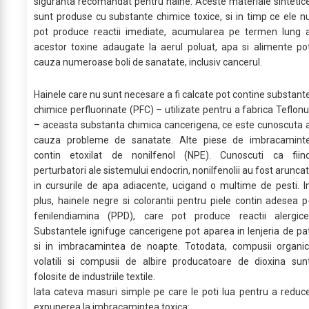
siguranta recomandat pentru haine. Aceste materiale sintetic
sunt produse cu substante chimice toxice, si in timp ce ele n
pot produce reactii imediate, acumularea pe termen lung 
acestor toxine adaugate la aerul poluat, apa si alimente po
cauza numeroase boli de sanatate, inclusiv cancerul.
Hainele care nu sunt necesare a fi calcate pot contine substant
chimice perfluorinate (PFC) – utilizate pentru a fabrica Teflonu
– aceasta substanta chimica cancerigena, ce este cunoscuta 
cauza probleme de sanatate. Alte piese de imbracamint
contin etoxilat de nonilfenol (NPE). Cunoscuti ca fiin
perturbatori ale sistemului endocrin, nonilfenolii au fost aruncat
in cursurile de apa adiacente, ucigand o multime de pesti. I
plus, hainele negre si colorantii pentru piele contin adesea p
fenilendiamina (PPD), care pot produce reactii alergice
Substantele ignifuge cancerigene pot aparea in lenjeria de pa
si in imbracamintea de noapte. Totodata, compusii organic
volatili si compusii de albire producatoare de dioxina sun
folosite de industriile textile.
Iata cateva masuri simple pe care le poti lua pentru a reduc
expunerea la imbracamintea toxica: