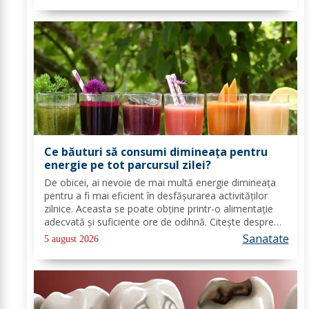
Ce băuturi să consumi dimineața pentru
energie pe tot parcursul zilei?
De obicei, ai nevoie de mai multă energie dimineața
pentru a fi mai eficient în desfășurarea activităților
zilnice. Aceasta se poate obține printr-o alimentație
adecvată și suficiente ore de odihnă. Citește despre
băuturile care pot oferi energie dimineața. În general,
Sanatate
5 august 2026
oamenii aleg să bea cafea...