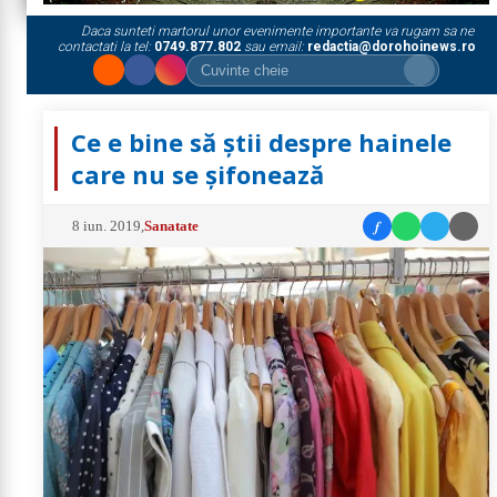
Daca sunteti martorul unor evenimente importante va rugam sa ne
contactati la tel:
0749.877.802
sau email:
redactia@dorohoinews.ro
Ce e bine să știi despre hainele
care nu se șifonează
f
8 iun. 2019
,
Sanatate