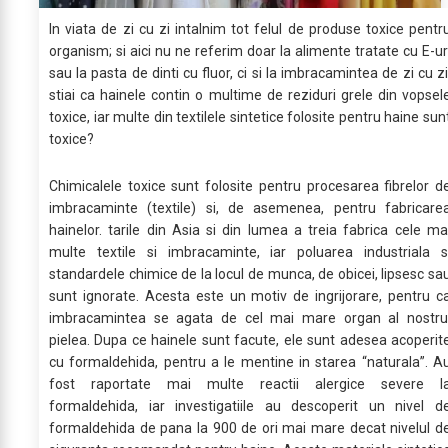
In viata de zi cu zi intalnim tot felul de produse toxice pentr
organism; si aici nu ne referim doar la alimente tratate cu E-ur
sau la pasta de dinti cu fluor, ci si la imbracamintea de zi cu zi
stiai ca hainele contin o multime de reziduri grele din vopsel
toxice, iar multe din textilele sintetice folosite pentru haine sun
toxice?
Chimicalele toxice sunt folosite pentru procesarea fibrelor d
imbracaminte (textile) si, de asemenea, pentru fabricare
hainelor. tarile din Asia si din lumea a treia fabrica cele ma
multe textile si imbracaminte, iar poluarea industriala s
standardele chimice de la locul de munca, de obicei, lipsesc sa
sunt ignorate. Acesta este un motiv de ingrijorare, pentru c
imbracamintea se agata de cel mai mare organ al nostru
pielea. Dupa ce hainele sunt facute, ele sunt adesea acoperit
cu formaldehida, pentru a le mentine in starea “naturala”. A
fost raportate mai multe reactii alergice severe l
formaldehida, iar investigatiile au descoperit un nivel d
formaldehida de pana la 900 de ori mai mare decat nivelul d