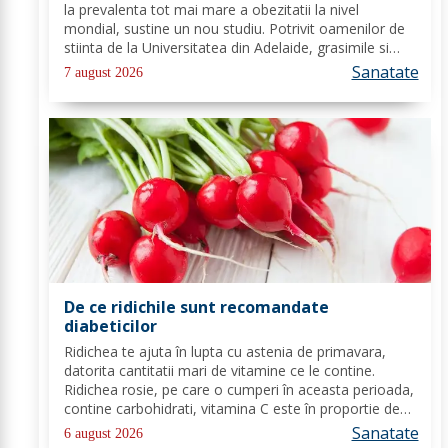
la prevalenta tot mai mare a obezitatii la nivel
mondial, sustine un nou studiu. Potrivit oamenilor de
stiinta de la Universitatea din Adelaide, grasimile si
carbohidratii ne pot oferi suficienta energie pentru a
Sanatate
7 august 2026
satisface cererile...
De ce ridichile sunt recomandate
diabeticilor
Ridichea te ajuta în lupta cu astenia de primavara,
datorita cantitatii mari de vitamine ce le contine.
Ridichea rosie, pe care o cumperi în aceasta perioada,
contine carbohidrati, vitamina C este în proportie de
25%, vitamina B, acid folic, potasiu, magneziu si multe
Sanatate
6 august 2026
alte componente ce-ti sunt de...