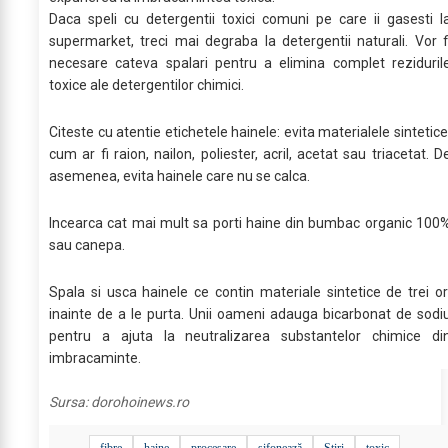
Daca speli cu detergentii toxici comuni pe care ii gasesti l
supermarket, treci mai degraba la detergentii naturali. Vor f
necesare cateva spalari pentru a elimina complet reziduril
toxice ale detergentilor chimici.
Citeste cu atentie etichetele hainele: evita materialele sintetice
cum ar fi raion, nailon, poliester, acril, acetat sau triacetat. D
asemenea, evita hainele care nu se calca.
Incearca cat mai mult sa porti haine din bumbac organic 100
sau canepa.
Spala si usca hainele ce contin materiale sintetice de trei or
inainte de a le purta. Unii oameni adauga bicarbonat de sodi
pentru a ajuta la neutralizarea substantelor chimice di
imbracaminte.
Sursa:
dorohoinews.ro
fibre
haine
procesare
șifonează
Stiri
toxic