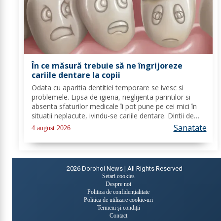
În ce măsură trebuie să ne îngrijoreze
cariile dentare la copii
Odata cu aparitia dentitiei temporare se ivesc si
problemele. Lipsa de igiena, neglijenta parintilor si
absenta sfaturilor medicale îi pot pune pe cei mici în
situatii neplacute, ivindu-se cariile dentare. Dintii de
lapte se pot caria asemenea celor permanenti,
Sanatate
4 august 2026
diferenta mare este ca structura...
2026
Dorohoi News | All Rights Reserved
Setari cookies
Despre noi
Politica de confidențialitate
Politica de utilizare cookie-uri
Termeni și condiții
Contact