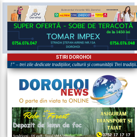
STIRI DOROHOI
e!” – trei zile dedicate tradițiilor, culturii și comunității Trei tradiți