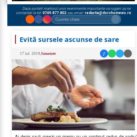
Daca sunteti martorul unor evenimente importante va rugam sa ne
contactati la tel:
0749.877.802
sau email:
redactia@dorohoinews.ro
Evită sursele ascunse de sare
f
17 iul. 2019
,
Sanatate
Ai decis sa-ti creezi un meniu cu un continut redus de sodiu