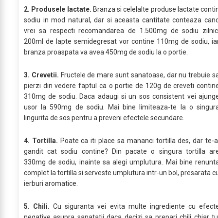
2. Produsele lactate.
Branza si celelalte produse lactate conti
sodiu in mod natural, dar si aceasta cantitate conteaza can
vrei sa respecti recomandarea de 1.500mg de sodiu zilnic
200ml de lapte semidegresat vor contine 110mg de sodiu, ia
branza proaspata va avea 450mg de sodiu la o portie.
3. Crevetii.
Fructele de mare sunt sanatoase, dar nu trebuie s
pierzi din vedere faptul ca o portie de 120g de creveti contin
310mg de sodiu. Daca adaugi si un sos consistent vei ajung
usor la 590mg de sodiu. Mai bine limiteaza-te la o singur
lingurita de sos pentru a preveni efectele secundare.
4. Tortilla.
Poate ca iti place sa mananci tortilla des, dar te-a
gandit cat sodiu contine? Din pacate o singura tortilla ar
330mg de sodiu, inainte sa alegi umplutura. Mai bine renunt
complet la tortilla si serveste umplutura intr-un bol, presarata c
ierburi aromatice.
5. Chili.
Cu siguranta vei evita multe ingrediente cu efect
negative asupra sanatatii daca decizi sa prepari chili chiar tu