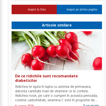
inapoi la lista
inapoi pe prima pagina
Articole similare
De ce ridichile sunt recomandate
diabeticilor
Ridichea te ajuta în lupta cu astenia de primavara,
datorita cantitatii mari de vitamine ce le contine.
Ridichea rosie, pe care o cumperi în aceasta perioada,
contine carbohidrati, vitamina C este în proportie de
25%, vitamina B, acid folic, potasiu, magneziu si multe
Sanatate
6 august 2026