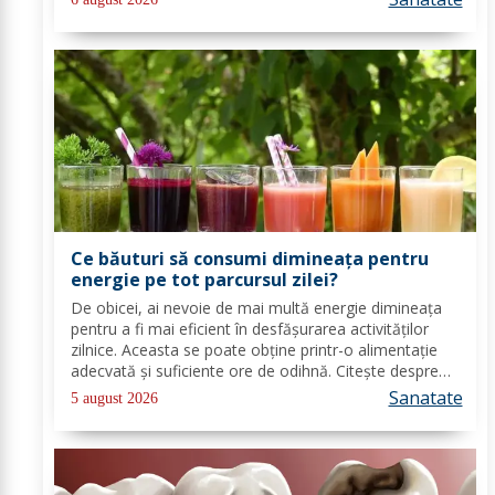
alte componente ce-ti sunt de...
Ce băuturi să consumi dimineața pentru
energie pe tot parcursul zilei?
De obicei, ai nevoie de mai multă energie dimineața
pentru a fi mai eficient în desfășurarea activităților
zilnice. Aceasta se poate obține printr-o alimentație
adecvată și suficiente ore de odihnă. Citește despre
băuturile care pot oferi energie dimineața. În general,
Sanatate
5 august 2026
oamenii aleg să bea cafea...