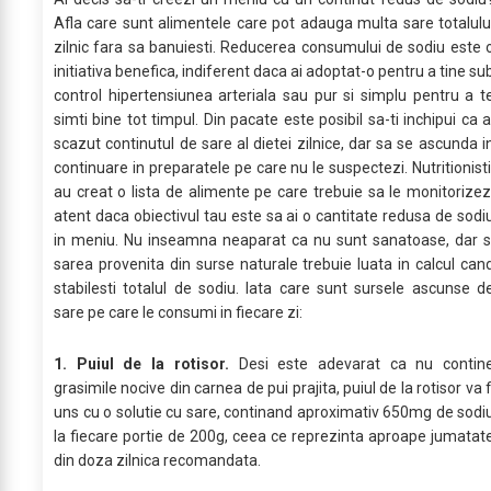
Afla care sunt alimentele care pot adauga multa sare totalulu
zilnic fara sa banuiesti. Reducerea consumului de sodiu este 
initiativa benefica, indiferent daca ai adoptat-o pentru a tine su
control hipertensiunea arteriala sau pur si simplu pentru a t
simti bine tot timpul. Din pacate este posibil sa-ti inchipui ca a
scazut continutul de sare al dietei zilnice, dar sa se ascunda i
continuare in preparatele pe care nu le suspectezi. Nutritionisti
au creat o lista de alimente pe care trebuie sa le monitorizez
atent daca obiectivul tau este sa ai o cantitate redusa de sodi
in meniu. Nu inseamna neaparat ca nu sunt sanatoase, dar s
sarea provenita din surse naturale trebuie luata in calcul can
stabilesti totalul de sodiu. Iata care sunt sursele ascunse d
sare pe care le consumi in fiecare zi:
1. Puiul de la rotisor.
Desi este adevarat ca nu contin
grasimile nocive din carnea de pui prajita, puiul de la rotisor va f
uns cu o solutie cu sare, continand aproximativ 650mg de sodi
la fiecare portie de 200g, ceea ce reprezinta aproape jumatat
din doza zilnica recomandata.