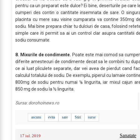
pentru ca un preparat este dulce? Ei bine, deserturile pe care l
cumperi des contin o cantitate insemnata de sare. O singur
placinta cu mere sau visine cumparata va contine 350mg d
sodiu. Mai bine prepara chiar tu dulciuri de casa, folosind retet
simple care iti permit sa ai un control clar asupra cantitatii d
sodiu consumate.
8. Mixurile de condimente.
Poate este mai comod sa cumper
diferite amestecuri de condimente decat sa le combini tu dup
ce ai luat pliculete separate, dar vei avea de pierdut cand fac
calculul totalului de sodiu. De exemplu, piperul cu lamaie contin
800mg de sodiu pentru numai ¼ lingurita, iar mixul cajun ar
850 mg de sodiu la ½ lingurita.
Sursa:
dorohoinews.ro
ascuns
evita
sare
Stiri
surse
Sanatate
17 iul. 2019