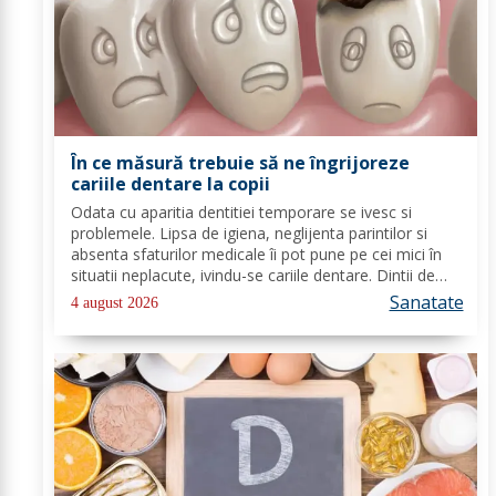
În ce măsură trebuie să ne îngrijoreze
cariile dentare la copii
Odata cu aparitia dentitiei temporare se ivesc si
problemele. Lipsa de igiena, neglijenta parintilor si
absenta sfaturilor medicale îi pot pune pe cei mici în
situatii neplacute, ivindu-se cariile dentare. Dintii de
lapte se pot caria asemenea celor permanenti,
Sanatate
4 august 2026
diferenta mare este ca structura...