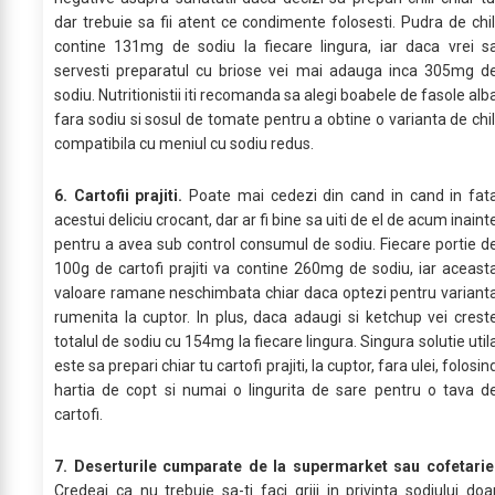
dar trebuie sa fii atent ce condimente folosesti. Pudra de chil
contine 131mg de sodiu la fiecare lingura, iar daca vrei s
servesti preparatul cu briose vei mai adauga inca 305mg d
sodiu. Nutritionistii iti recomanda sa alegi boabele de fasole alb
fara sodiu si sosul de tomate pentru a obtine o varianta de chil
compatibila cu meniul cu sodiu redus.
6. Cartofii prajiti.
Poate mai cedezi din cand in cand in fat
acestui deliciu crocant, dar ar fi bine sa uiti de el de acum inaint
pentru a avea sub control consumul de sodiu. Fiecare portie d
100g de cartofi prajiti va contine 260mg de sodiu, iar aceast
valoare ramane neschimbata chiar daca optezi pentru variant
rumenita la cuptor. In plus, daca adaugi si ketchup vei crest
totalul de sodiu cu 154mg la fiecare lingura. Singura solutie util
este sa prepari chiar tu cartofi prajiti, la cuptor, fara ulei, folosin
hartia de copt si numai o lingurita de sare pentru o tava d
cartofi.
7. Deserturile cumparate de la supermarket sau cofetarie
Credeai ca nu trebuie sa-ti faci griji in privinta sodiului doa