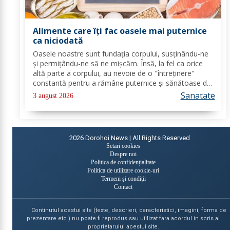
Alimente care îți fac oasele mai puternice
ca niciodată
Oasele noastre sunt fundația corpului, susținându-ne
și permițându-ne să ne mișcăm. Însă, la fel ca orice
altă parte a corpului, au nevoie de o "întreținere"
constantă pentru a rămâne puternice și sănătoase de-
a lungul vieții. Din fericire, nu ai nevoie de poțiuni
Sanatate
3 august 2026
magice, ci de alimente simple, dar...
2026
Dorohoi News | All Rights Reserved
Setari cookies
Despre noi
Politica de confidențialitate
Politica de utilizare cookie-uri
Termeni și condiții
Contact
Continutul acestui site (texte, descrieri, caracteristici, imagini, forma de
prezentare etc.) nu poate fi reprodus sau utilizat fara acordul in scris al
proprietarului acestui site.