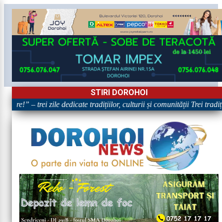
STIRI DOROHOI
are!” – trei zile dedicate tradițiilor, culturii și comunității Trei tradi