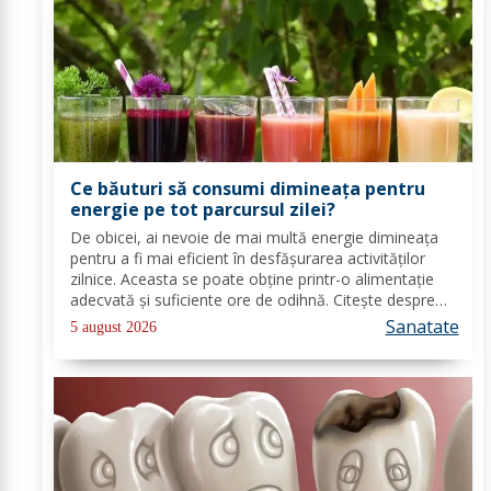
Ce băuturi să consumi dimineața pentru
energie pe tot parcursul zilei?
De obicei, ai nevoie de mai multă energie dimineața
pentru a fi mai eficient în desfășurarea activităților
zilnice. Aceasta se poate obține printr-o alimentație
adecvată și suficiente ore de odihnă. Citește despre
băuturile care pot oferi energie dimineața. În general,
Sanatate
5 august 2026
oamenii aleg să bea cafea...