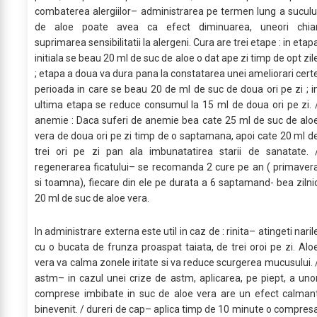
combaterea alergiilor– administrarea pe termen lung a suculu
de aloe poate avea ca efect diminuarea, uneori chia
suprimarea sen­sibilitatii la alergeni. Cura are trei etape : in etap
initiala se beau 20 ml de suc de aloe o dat ape zi timp de opt zil
; etapa a doua va dura pana la constatarea unei ameliorari cert
perioada in care se beau 20 de ml de suc de doua ori pe zi ; i
ultima etapa se reduce consumul la 15 ml de doua ori pe zi. 
anemie : Daca suferi de anemie bea cate 25 ml de suc de alo
vera de doua ori pe zi timp de o saptamana, apoi cate 20 ml d
trei ori pe zi pan ala imbunatatirea starii de sanatate. 
regenerarea ficatului– se recomanda 2 cure pe an ( primaver
si toamna), fiecare din ele pe durata a 6 saptamand- bea zilni
20 ml de suc de aloe vera.
In administrare externa este util in caz de : rinita– atingeti naril
cu o bucata de frunza proaspat taiata, de trei oroi pe zi. Alo
vera va calma zonele iritate si va reduce scurgerea mu­cusului. 
astm– in cazul unei crize de astm, aplicarea, pe piept, a uno
comprese imbibate in suc de aloe vera are un efect calman
binevenit. / dureri de cap– aplica timp de 10 minute o compres