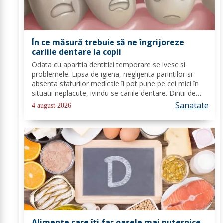
În ce măsură trebuie să ne îngrijoreze
cariile dentare la copii
Odata cu aparitia dentitiei temporare se ivesc si
problemele. Lipsa de igiena, neglijenta parintilor si
absenta sfaturilor medicale îi pot pune pe cei mici în
situatii neplacute, ivindu-se cariile dentare. Dintii de
lapte se pot caria asemenea celor permanenti,
Sanatate
4 august 2026
diferenta mare este ca structura...
Alimente care îți fac oasele mai puternice