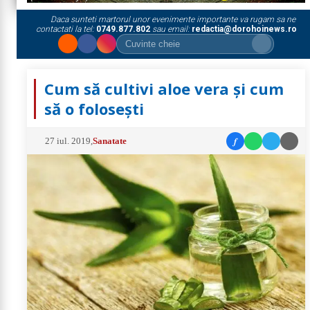
Daca sunteti martorul unor evenimente importante va rugam sa ne
contactati la tel:
0749.877.802
sau email:
redactia@dorohoinews.ro
Cum să cultivi aloe vera și cum
să o folosești
f
27 iul. 2019
,
Sanatate