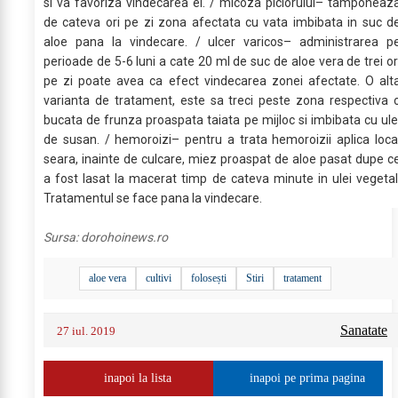
si va favoriza vindecarea ei. / micoza piciorului– tamponeaz
de cateva ori pe zi zona afectata cu vata imbibata in suc d
aloe pana la vindecare. / ulcer varicos– administrarea p
perioade de 5-6 luni a cate 20 ml de suc de aloe vera de trei or
pe zi poate avea ca efect vindecarea zonei afectate. O alt
varianta de tratament, este sa treci peste zona respectiva 
bucata de frunza proaspata taiata pe mijloc si imbibata cu ule
de susan. / hemoroizi– pentru a trata hemoroizii aplica loca
seara, inainte de culcare, miez proaspat de aloe pasat dupe c
a fost lasat la macerat timp de cateva minute in ulei vegetal
Tratamentul se face pana la vindecare.
Sursa:
dorohoinews.ro
aloe vera
cultivi
folosești
Stiri
tratament
Sanatate
27 iul. 2019
inapoi la lista
inapoi pe prima pagina