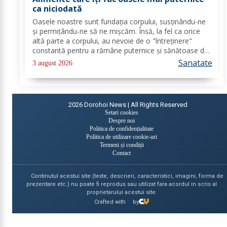
ca niciodată
Oasele noastre sunt fundația corpului, susținându-ne
și permițându-ne să ne mișcăm. Însă, la fel ca orice
altă parte a corpului, au nevoie de o "întreținere"
constantă pentru a rămâne puternice și sănătoase de-
a lungul vieții. Din fericire, nu ai nevoie de poțiuni
Sanatate
3 august 2026
magice, ci de alimente simple, dar...
2026
Dorohoi News | All Rights Reserved
Setari cookies
Despre noi
Politica de confidențialitate
Politica de utilizare cookie-uri
Termeni și condiții
Contact
Continutul acestui site (texte, descrieri, caracteristici, imagini, forma de
prezentare etc.) nu poate fi reprodus sau utilizat fara acordul in scris al
proprietarului acestui site.
Crafted with
by