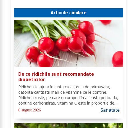
Articole similare
De ce ridichile sunt recomandate
diabeticilor
Ridichea te ajuta în lupta cu astenia de primavara,
datorita cantitatii mari de vitamine ce le contine.
Ridichea rosie, pe care o cumperi în aceasta perioada,
contine carbohidrati, vitamina C este în proportie de
25%, vitamina B, acid folic, potasiu, magneziu si multe
Sanatate
6 august 2026
alte componente ce-ti sunt de...