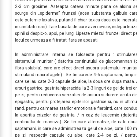
2-3 cm grosime. Asteapta cateva minute pana ce aloina s
scurge din „epi­derma” frunzei (acea substanta galbuie car
este puter­nic laxativa, putand fi chiar toxica daca este ingerat
in cantitati mari). Taie bucata de care avei nevoie, indeparteaz
spinii si despic-o, apoi, pe lung. Lipeste miezul frunzei direct p
locul ce urmeaza a fi tratat, fara sa apasati.
In admninistrare interna se foloseste pentru : stimulare
sistemului imunitar ( datorita continutului de glucomannan (
fibra solubila), care are efect direct asupra sistemului imunita
stimuland macrofagele) . Se tin curede 4-6 saptamani, timp i
care se iau cate 2-3 capsule de aloe, la doua ore dupa masa. 
arsuri gastrice, gastrita hiperacida. Ia 2-3 linguri de gel de trei or
pe zi, pentru reducerea senzatiei de arsura si durere acuta di
epigastru, pentru protejarea epiteliilor gastrice si, nu in ultimu
rand, pentru calmarea starilor emotionale fierbinti, care condu
la aparitia crizelor de gastrita. / in caz de leucemie (datorit
continutlui de manoza)- Se tin cure alternative, de cate dou
saptamani, in care se administreaza gelul de aloe, cate 100 m
pe zi, respectiv capsule cu aloe, cate 2-4 pe zi. / pentr