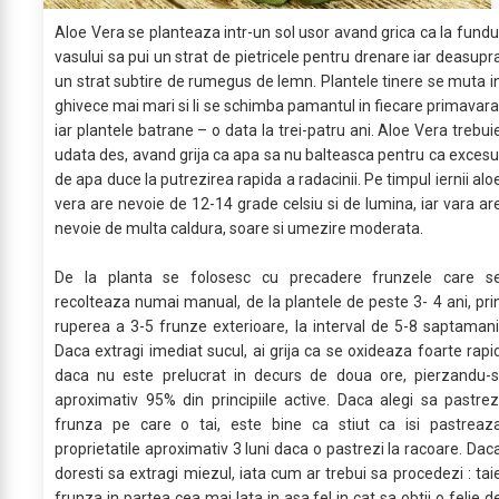
Aloe Vera se planteaza intr-un sol usor avand grica ca la fundu
vasului sa pui un strat de pietricele pentru drenare iar deasupr
un strat subtire de rumegus de lemn. Plantele tinere se muta i
ghivece mai mari si li se schimba pamantul in fiecare primavara
iar plantele batrane – o data la trei-patru ani. Aloe Vera trebui
udata des, avand grija ca apa sa nu balteasca pentru ca excesu
de apa duce la putrezirea rapida a radacinii. Pe timpul iernii alo
vera are nevoie de 12-14 grade celsiu si de lumina, iar vara ar
nevoie de multa caldura, soare si umezire moderata.
De la planta se folosesc cu precadere frunzele care s
recolteaza numai manual, de la plantele de peste 3- 4 ani, pri
ruperea a 3-5 frunze exterioare, la interval de 5-8 saptamani
Daca extragi imediat sucul, ai grija ca se oxideaza foarte rapi
daca nu este prelucrat in decurs de doua ore, pierzandu-s
aproximativ 95% din principiile active. Daca alegi sa pastrez
frunza pe care o tai, este bine ca stiut ca isi pastreaz
proprietatile aproximativ 3 luni daca o pastrezi la racoare. Dac
doresti sa extragi miezul, iata cum ar trebui sa procedezi : tai
frunza in partea cea mai lata in asa fel in cat sa obtii o felie d