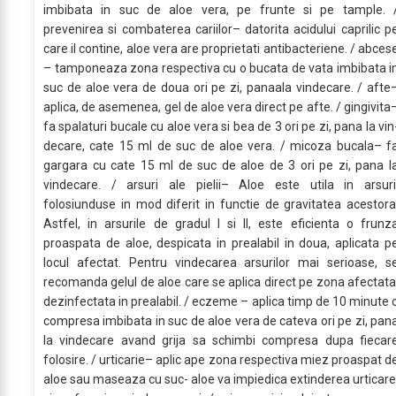
imbibata in suc de aloe vera, pe frunte si pe tample. 
prevenirea si combaterea cariilor– datorita acidului caprilic p
care il contine, aloe vera are proprietati antibacteriene. / abces
– tamponeaza zona respectiva cu o bucata de vata imbibata i
suc de aloe vera de doua ori pe zi, panaala vindecare. / afte
aplica, de asemenea, gel de aloe vera direct pe afte. / gingivita
fa spalaturi bucale cu aloe vera si bea de 3 ori pe zi, pana la vin
decare, cate 15 ml de suc de aloe vera. / micoza bucala– f
gargara cu cate 15 ml de suc de aloe de 3 ori pe zi, pana l
vindecare. / arsuri ale pielii– Aloe este utila in arsuri
folosiunduse in mod diferit in functie de gravitatea acestora
Astfel, in arsurile de gradul I si II, este eficienta o frunz
proaspata de aloe, despicata in prealabil in doua, aplicata p
locul afectat. Pentru vindecarea arsurilor mai serioase, s
recomanda gelul de aloe care se aplica direct pe zona afectata
dezinfectata in prealabil. / eczeme – aplica timp de 10 minute 
compresa imbibata in suc de aloe vera de cateva ori pe zi, pan
la vindecare avand grija sa schimbi com­presa dupa fiecar
folosire. / urticarie– aplic ape zona respectiva miez proaspat d
aloe sau maseaza cu suc- aloe va impiedica extinderea urticare