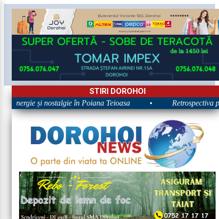
STIRI DOROHOI
: Energie și nostalgie în Poiana Teioasa
•
Retrospectiva pri