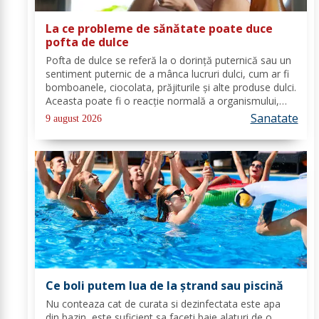
La ce probleme de sănătate poate duce
pofta de dulce
Pofta de dulce se referă la o dorință puternică sau un
sentiment puternic de a mânca lucruri dulci, cum ar fi
bomboanele, ciocolata, prăjiturile și alte produse dulci.
Aceasta poate fi o reacție normală a organismului,
deoarece majoritatea oamenilor au o preferință
Sanatate
9 august 2026
pentru dulceață. Cu toate...
Ce boli putem lua de la ștrand sau piscină
Nu conteaza cat de curata si dezinfectata este apa
din bazin, este suficient sa faceti baie alaturi de o