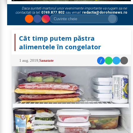
Daca sunteti martorul unor evenimente importante va rugam sa ne
contactati la tel:
0749.877.802
sau email:
redactia@dorohoinews.ro
Cât timp putem păstra
alimentele în congelator
f
1 aug. 2019
,
Sanatate