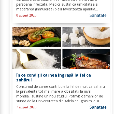
persoana infectata. Medicii sustin ca umiditatea si
macerarea (inmuierea) pielii favorizeaza aparitia
infectiilor micotice, care prin apa se transmit mult mai
Sanatate
8 august 2026
usor. Cel mai intalnit tip de...
În ce condiții carnea îngrașă la fel ca
zahărul
Consumul de carne contribuie la fel de mult ca zaharul
la prevalenta tot mai mare a obezitatii la nivel
mondial, sustine un nou studiu. Potrivit oamenilor de
stiinta de la Universitatea din Adelaide, grasimile si
carbohidratii ne pot oferi suficienta energie pentru a
Sanatate
7 august 2026
satisface cererile...