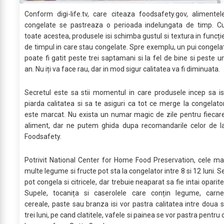
Conform digi-life.tv, care citeaza foodsafety.gov, alimentel
congelate se pastreaza o perioada indelungata de timp. C
toate acestea, produsele isi schimba gustul si textura in funcți
de timpul in care stau congelate. Spre exemplu, un pui congela
poate fi gatit peste trei saptamani si la fel de bine si peste u
an. Nu iți va face rau, dar in mod sigur calitatea va fi diminuata.
Secretul este sa stii momentul in care produsele incep sa is
piarda calitatea si sa te asiguri ca tot ce merge la congelato
este marcat. Nu exista un numar magic de zile pentru fiecar
aliment, dar ne putem ghida dupa recomandarile celor de l
Foodsafety.
Potrivit National Center for Home Food Preservation, cele ma
multe legume si fructe pot sta la congelator intre 8 si 12 luni. S
pot congela si citricele, dar trebuie neaparat sa fie intai oparite
Supele, tocanița si caserolele care conțin legume, carne
cereale, paste sau branza isi vor pastra calitatea intre doua s
trei luni, pe cand clatitele, vafele si painea se vor pastra pentru 