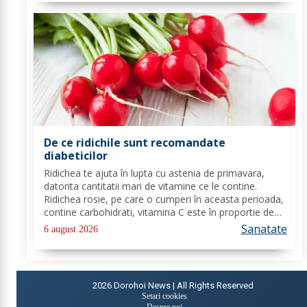
De ce ridichile sunt recomandate
diabeticilor
Ridichea te ajuta în lupta cu astenia de primavara,
datorita cantitatii mari de vitamine ce le contine.
Ridichea rosie, pe care o cumperi în aceasta perioada,
contine carbohidrati, vitamina C este în proportie de
25%, vitamina B, acid folic, potasiu, magneziu si multe
Sanatate
6 august 2026
alte componente ce-ti sunt de...
2026
Dorohoi News | All Rights Reserved
Setari cookies
Despre noi