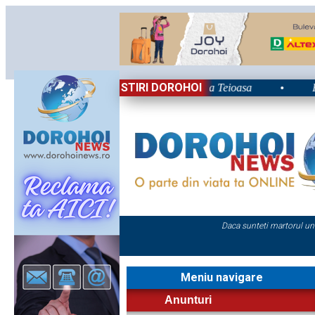
STIRI DOROHOI
dului 2026: Energie și nostalgie în Poiana Teioasa
•
Retrosp
Daca sunteti martorul un
Meniu navigare
Anunturi