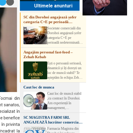
Ultimele anunturi
SC din Dorohoi angajează șofer
categoria C+E pe perioadă
nedeterminată
Societate comercială din
Dorohoi angajează șofer
categoria C+E pe
perioadă nedeterminată.
Candidatul trebuie să
Angajăm personal fast-food –
aibă experiență și atestat
Zehab Kebab
transport marfă. Pentru
detalii, vă rog să sunați la
Ești o persoană serioasă,
numărul de telefon.
dinamică și îți dorești un
loc de muncă stabil? Te
așteptăm în echipa Zehab
Kebab! Posturi
Caut loc de munca
disponibile: -
SHAORMAR AJUTOR
Caut loc de muncă stabil
BUCATAR 2/posturi -
 Tocmai din
,cu contract în Dorohoi.
LUCRATOR
Am experiență în
nt sanatos,
COMERCIAL
management,
VANZATOR /2 posturi
cializat în
contabilitate, ospătărie .
OFERIM : Contract de
SC MAGISTRA FARM SRL
Rog seriozitate
ele benefice
muncă Program flexibil
ANGAJEAZĂ lucrător comercial –
în privinta
Salariu motivant, în
DOROHOI
Farmacia Magistra din
funcție de experienț
încadrat la