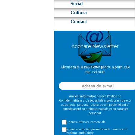
Social
Cultura
Contact
Abonare Newsletter
Aboneaza-te la newsletter pentru a primi cele
mai noi stiri!
Am fost informat(a) despre Politica de
Confidentialitate si de Securitate a prelucrarii datelor
cu caracter personal, declar ca am peste 16 ani si
sunt de acord cu prelucrarea datelor cu caracter
personal:
- pentru ofertare comerciala
- pentru activitati promotionale: concursuri,
reclame, publicitate