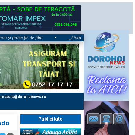
proiecție de film
•
„Dorohoiul, în Sărbătoare!” – trei zile ded
redactia@dorohoinews.ro
Publicitate
ado