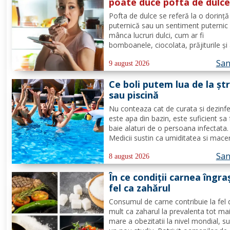
poate duce pofta de dulc
Pofta de dulce se referă la o dorință
puternică sau un sentiment puternic
mânca lucruri dulci, cum ar fi
bomboanele, ciocolata, prăjiturile și 
produse dulci. Aceasta poate fi o rea
San
normală a organismului, deoarece
9 august 2026
majoritatea oamenilor au o preferin
Ce boli putem lua de la șt
pentru dulceață. Cu toate...
sau piscină
Nu conteaza cat de curata si dezinf
este apa din bazin, este suficient sa 
baie alaturi de o persoana infectata.
Medicii sustin ca umiditatea si mace
(inmuierea) pielii favorizeaza apariti
San
infectiilor micotice, care prin apa se
8 august 2026
transmit mult mai usor. Cel mai intaln
În ce condiții carnea îngra
de...
fel ca zahărul
Consumul de carne contribuie la fel 
mult ca zaharul la prevalenta tot ma
mare a obezitatii la nivel mondial, s