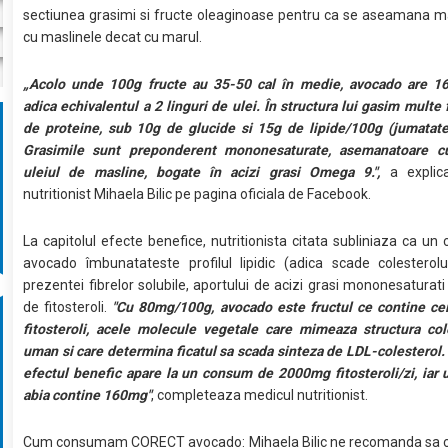
sectiunea grasimi si fructe oleaginoase pentru ca se aseamana m
cu maslinele decat cu marul.
„Acolo unde 100g fructe au 35-50 cal în medie, avocado are 16
adica echivalentul a 2 linguri de ulei. În structura lui gasim multe 
de proteine, sub 10g de glucide si 15g de lipide/100g (jumatate
Grasimile sunt preponderent mononesaturate, asemanatoare c
uleiul de masline, bogate în acizi grasi Omega 9.",
a explica
nutritionist Mihaela Bilic pe pagina oficiala de Facebook.
La capitolul efecte benefice, nutritionista citata subliniaza ca u
avocado îmbunatateste profilul lipidic (adica scade colesterolu
prezentei fibrelor solubile, aportului de acizi grasi mononesaturati 
de fitosteroli.
"Cu 80mg/100g, avocado este fructul ce contine ce
fitosteroli, acele molecule vegetale care mimeaza structura col
uman si care determina ficatul sa scada sinteza de LDL-colesterol.
efectul benefic apare la un consum de 2000mg fitosteroli/zi, iar
abia contine 160mg"
, completeaza medicul nutritionist.
Cum consumam CORECT avocado: Mihaela Bilic ne recomanda s