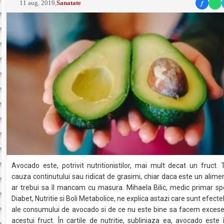
f
11 aug. 2019
,
Sanatate
Avocado este, potrivit nutritionistilor, mai mult decat un fruct.
cauza continutului sau ridicat de grasimi, chiar daca este un alime
ar trebui sa îl mancam cu masura. Mihaela Bilic, medic primar spe
Diabet, Nutritie si Boli Metabolice, ne explica astazi care sunt efect
ale consumului de avocado si de ce nu este bine sa facem excese 
acestui fruct. În cartile de nutritie, subliniaza ea, avocado este 