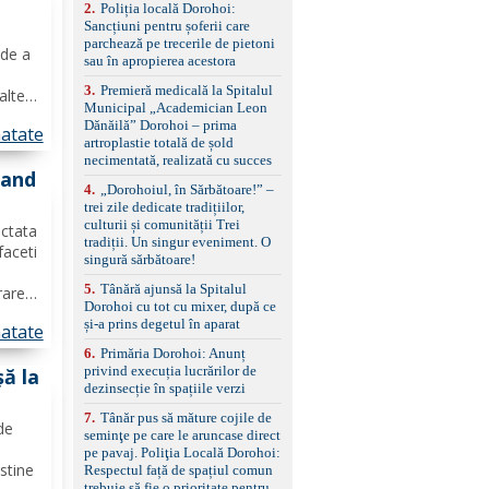
e
2
.
Poliția locală Dorohoi:
reglaj lombar electric
Sancțiuni pentru șoferii care
pentru șofer și pasager
parchează pe trecerile de pietoni
Volan multifuncțional
 de a
sau în apropierea acestora
îmbrăcat în piele, cu
padele pentru schimbarea
3
.
Premieră medicală la Spitalul
alte
treptelor Adaptive cruise
Municipal „Academician Leon
cție
control, asistent
Dănăilă” Dorohoi – prima
atate
schimbare bandă și
artroplastie totală de șold
menținere bandă Faruri
ță
necimentată, realizată cu succes
bi-xenon adaptive cu
rand
funcție Cornering,
4
.
„Dorohoiul, în Sărbătoare!” –
asistent fază lungă
trei zile dedicate tradițiilor,
automată , lumini de zi
culturii și comunității Trei
ectata
LED, proiectoare ceață
tradiții. Un singur eveniment. O
faceti
LED, spălătoare faruri
singură sărbătoare!
Senzori parcare
5
.
Tânără ajunsă la Spitalul
față/spate, cameră
rarea
Dorohoi cu tot cu mixer, după ce
marșarier Keyless entry
a
și-a prins degetul în aparat
& start, geamuri electrice
atate
față/spate, oglinzi
it tip
6
.
Primăria Dorohoi: Anunț
electrice, încălzite și
privind execuția lucrărilor de
șă la
rabatabile Sistem hands-
dezinsecție în spațiile verzi
free, Bluetooth, USB
Sistem start/stop, frână
7
.
Tânăr pus să măture cojile de
de
de parcare electrică,
seminţe pe care le aruncase direct
i
anvelope vară runflat
pe pavaj. Poliţia Locală Dorohoi:
Control presiune pneuri,
ustine
Respectul față de spațiul comun
filtru de particule,
trebuie să fie o prioritate pentru