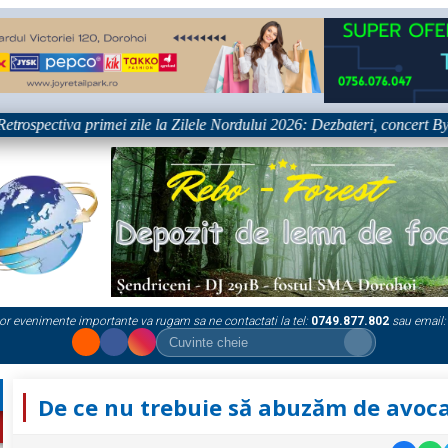
ectiva primei zile la Zilele Nordului 2026: Dezbateri, concert Byron și 
or evenimente importante va rugam sa ne contactati la tel:
0749.877.802
sau email:
De ce nu trebuie să abuzăm de avoc