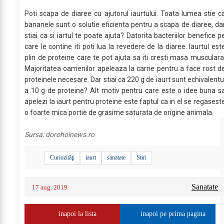
Poti scapa de diaree cu ajutorul iaurtului. Toata lumea stie c
bananele sunt o solutie eficienta pentru a scapa de diaree, da
stiai ca si iartul te poate ajuta? Datorita bacteriilor benefice p
care le contine iti poti lua la revedere de la diaree. Iaurtul est
plin de proteine care te pot ajuta sa iti cresti masa musculara
Majoritatea oamenilor apeleaza la carne pentru a face rost d
proteinele necesare. Dar stiai ca 220 g de iaurt sunt echivalentu
a 10 g de proteine? Alt motiv pentru care este o idee buna s
apelezi la iaurt pentru proteine este faptul ca in el se regasest
o foarte mica portie de grasime saturata de origine animala.
Sursa:
dorohoinews.ro
Curiozităţi
iaurt
sanatate
Stiri
Sanatate
17 aug. 2019
inapoi la lista
inapoi pe prima pagina