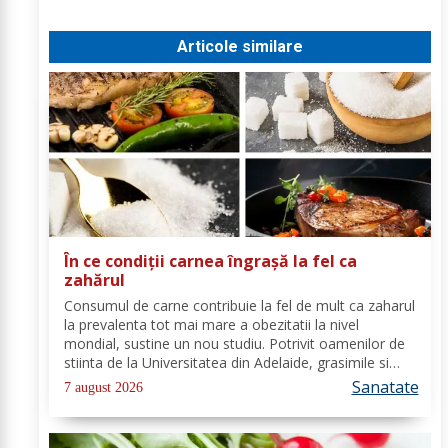
Articole similare
În ce condiții carnea îngrașă la fel ca
zahărul
Consumul de carne contribuie la fel de mult ca zaharul
la prevalenta tot mai mare a obezitatii la nivel
mondial, sustine un nou studiu. Potrivit oamenilor de
stiinta de la Universitatea din Adelaide, grasimile si
carbohidratii ne pot oferi suficienta energie pentru a
Sanatate
7 august 2026
satisface cererile...