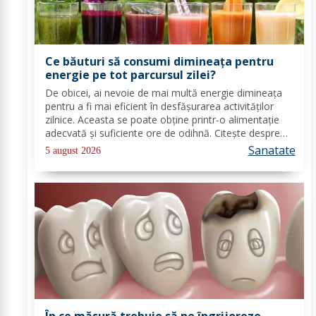
Ce băuturi să consumi dimineața pentru
energie pe tot parcursul zilei?
De obicei, ai nevoie de mai multă energie dimineața
pentru a fi mai eficient în desfășurarea activităților
zilnice. Aceasta se poate obține printr-o alimentație
adecvată și suficiente ore de odihnă. Citește despre
băuturile care pot oferi energie dimineața. În general,
Sanatate
5 august 2026
oamenii aleg să bea cafea...