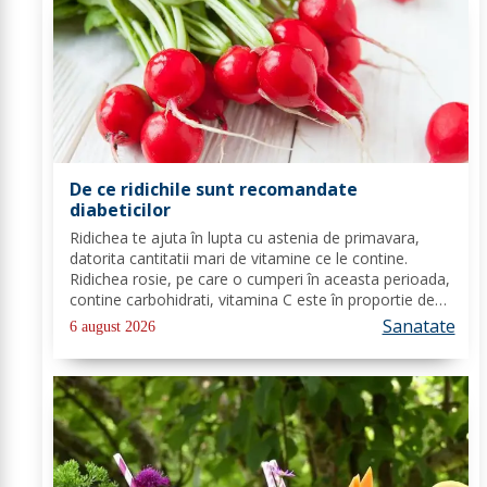
De ce ridichile sunt recomandate
diabeticilor
Ridichea te ajuta în lupta cu astenia de primavara,
datorita cantitatii mari de vitamine ce le contine.
Ridichea rosie, pe care o cumperi în aceasta perioada,
contine carbohidrati, vitamina C este în proportie de
25%, vitamina B, acid folic, potasiu, magneziu si multe
Sanatate
6 august 2026
alte componente ce-ti sunt de...