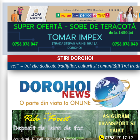
STIRI DOROHOI
are!” – trei zile dedicate tradițiilor, culturii și comunității Trei tradi