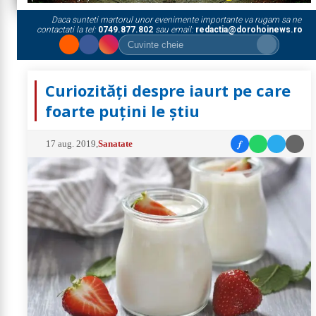
Daca sunteti martorul unor evenimente importante va rugam sa ne
contactati la tel:
0749.877.802
sau email:
redactia@dorohoinews.ro
Curiozități despre iaurt pe care
foarte puțini le știu
f
17 aug. 2019
,
Sanatate