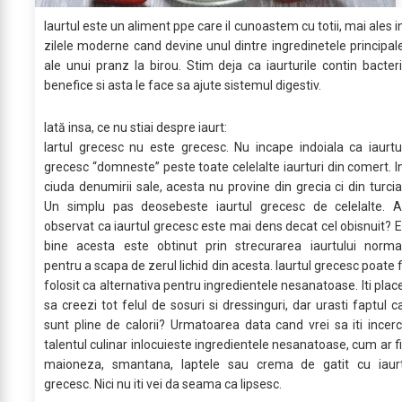
Iaurtul este un aliment ppe care il cunoastem cu totii, mai ales i
zilele moderne cand devine unul dintre ingredinetele principal
ale unui pranz la birou. Stim deja ca iaurturile contin bacteri
benefice si asta le face sa ajute sistemul digestiv.
Iată insa, ce nu stiai despre iaurt:
Iartul grecesc nu este grecesc. Nu incape indoiala ca iaurtu
grecesc “domneste” peste toate celelalte iaurturi din comert. I
ciuda denumirii sale, acesta nu provine din grecia ci din turcia
Un simplu pas deosebeste iaurtul grecesc de celelalte. A
observat ca iaurtul grecesc este mai dens decat cel obisnuit? E
bine acesta este obtinut prin strecurarea iaurtului norma
pentru a scapa de zerul lichid din acesta. Iaurtul grecesc poate f
folosit ca alternativa pentru ingredientele nesanatoase. Iti plac
sa creezi tot felul de sosuri si dressinguri, dar urasti faptul c
sunt pline de calorii? Urmatoarea data cand vrei sa iti incerc
talentul culinar inlocuieste ingredientele nesanatoase, cum ar fi
maioneza, smantana, laptele sau crema de gatit cu iaur
grecesc. Nici nu iti vei da seama ca lipsesc.