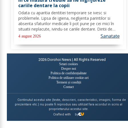
În ce măsură trebuie să ne îngrijoreze
cariile dentare la copii
Odata cu aparitia dentitiei temporare se ivesc si
problemele. Lipsa de igiena, neglijenta parintilor si
absenta sfaturilor medicale îi pot pune pe cei mici în
situatii neplacute, ivindu-se cariile dentare. Dintii de
lapte se pot caria asemenea celor permanenti,
Sanatate
4 august 2026
diferenta mare este ca structura...
2026
Dorohoi News | All Rights Reserved
Setari cookies
Despre noi
Politica de confidențialitate
Politica de utilizare cookie-uri
Termeni și condiții
Contact
Continutul acestui site (texte, descrieri, caracteristici, imagini, forma de
prezentare etc.) nu poate fi reprodus sau utilizat fara acordul in scris al
proprietarului acestui site.
Crafted with
by