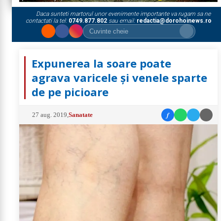
Daca sunteti martorul unor evenimente importante va rugam sa ne
contactati la tel:
0749.877.802
sau email:
redactia@dorohoinews.ro
Expunerea la soare poate
agrava varicele și venele sparte
de pe picioare
f
27 aug. 2019
,
Sanatate