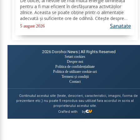
De obicei, ai nevoie de mai multă energie dimineața
pentru a fi mai eficient în desfășurarea activităților
zilnice. Aceasta se poate obține printr-o alimentație
adecvată și suficiente ore de odihnă. Citește despre
băuturile care pot oferi energie dimineața. În general,
Sanatate
5 august 2026
oamenii aleg să bea cafea...
2026
Dorohoi News | All Rights Reserved
Setari cookies
Despre noi
Politica de confidențialitate
Politica de utilizare cookie-uri
Termeni și condiții
Contact
Continutul acestui site (texte, descrieri, caracteristici, imagini, forma de
prezentare etc.) nu poate fi reprodus sau utilizat fara acordul in scris al
proprietarului acestui site.
Crafted with
by