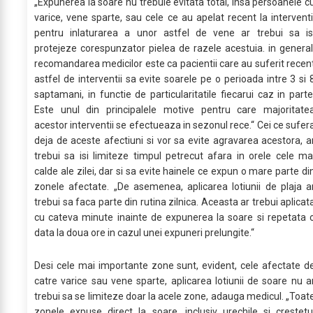
„Expunerea la soare nu trebuie evitata total, insa persoanele c
varice, vene sparte, sau cele ce au apelat recent la interventi
pentru inlaturarea a unor astfel de vene ar trebui sa is
protejeze corespunzator pielea de razele acestuia. in general
recomandarea medicilor este ca pacientii care au suferit recen
astfel de interventii sa evite soarele pe o perioada intre 3 si 
saptamani, in functie de particularitatile fiecarui caz in parte
Este unul din principalele motive pentru care majoritate
acestor interventii se efectueaza in sezonul rece.“ Cei ce sufer
deja de aceste afectiuni si vor sa evite agravarea acestora, a
trebui sa isi limiteze timpul petrecut afara in orele cele ma
calde ale zilei, dar si sa evite hainele ce expun o mare parte di
zonele afectate. „De asemenea, aplicarea lotiunii de plaja a
trebui sa faca parte din rutina zilnica. Aceasta ar trebui aplicat
cu cateva minute inainte de expunerea la soare si repetata 
data la doua ore in cazul unei expuneri prelungite.“
Desi cele mai importante zone sunt, evident, cele afectate d
catre varice sau vene sparte, aplicarea lotiunii de soare nu a
trebui sa se limiteze doar la acele zone, adauga medicul. „Toat
zonele expuse direct la soare, inclusiv urechile si crestetu