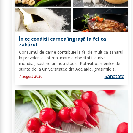
În ce condiții carnea îngrașă la fel ca
zahărul
Consumul de carne contribuie la fel de mult ca zaharul
la prevalenta tot mai mare a obezitatii la nivel
mondial, sustine un nou studiu. Potrivit oamenilor de
stiinta de la Universitatea din Adelaide, grasimile si
carbohidratii ne pot oferi suficienta energie pentru a
Sanatate
7 august 2026
satisface cererile...