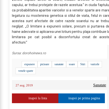
capului, ar trebui protejate de razele acestuia.“ in ciuda faptulu
ca probabilitatea aparitiei varicelor si a venelor sparte are mar
legatura cu mostenirea genetica si stilul de viata, felul in car
acestea sunt afectate de catre razele soarelui nu ar trebu
neglijat. „O limitare a expunerii solare, precum si purtarea d
haine adecvate si aplicarea unei lotiuni pentru plaja contribuie l
limitarea pe cat posibil a disconfortului creat de acest
afectiuni.”
Sursa:
dorohoinews.ro
expunere
picioare
sanatate
soare
Stiri
varicele
venele sparte
Sanatate
27 aug. 2019
inapoi la lista
inapoi pe prima pagina