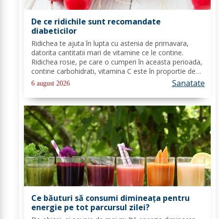
De ce ridichile sunt recomandate
diabeticilor
Ridichea te ajuta în lupta cu astenia de primavara,
datorita cantitatii mari de vitamine ce le contine.
Ridichea rosie, pe care o cumperi în aceasta perioada,
contine carbohidrati, vitamina C este în proportie de
25%, vitamina B, acid folic, potasiu, magneziu si multe
Sanatate
6 august 2026
alte componente ce-ti sunt de...
Ce băuturi să consumi dimineața pentru
energie pe tot parcursul zilei?