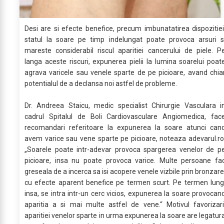
Desi are si efecte benefice, precum imbunatatirea dispozitiei
statul la soare pe timp indelungat poate provoca arsuri s
mareste considerabil riscul aparitiei cancerului de piele. P
langa aceste riscuri, expunerea pielii la lumina soarelui poat
agrava varicele sau venele sparte de pe picioare, avand chia
potentialul de a declansa noi astfel de probleme.
Dr. Andreea Staicu, medic specialist Chirurgie Vasculara i
cadrul Spitalul de Boli Cardiovasculare Angiomedica, fac
recomandari referitoare la expunerea la soare atunci can
avem varice sau vene sparte pe picioare, noteaza adevarul.ro
„Soarele poate intr-adevar provoca spargerea venelor de p
picioare, insa nu poate provoca varice. Multe persoane fa
greseala de a incerca sa isi acopere venele vizbile prin bronzare
cu efecte aparent benefice pe termen scurt. Pe termen lung
insa, se intra intr-un cerc vicios, expunerea la soare provocan
aparitia a si mai multe astfel de vene.“ Motivul favorizari
aparitiei venelor sparte in urma expunerea la soare are legatur