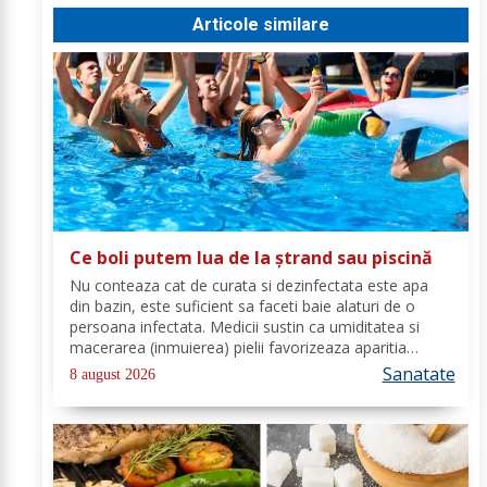
Articole similare
Ce boli putem lua de la ștrand sau piscină
Nu conteaza cat de curata si dezinfectata este apa
din bazin, este suficient sa faceti baie alaturi de o
persoana infectata. Medicii sustin ca umiditatea si
macerarea (inmuierea) pielii favorizeaza aparitia
infectiilor micotice, care prin apa se transmit mult mai
Sanatate
8 august 2026
usor. Cel mai intalnit tip de...