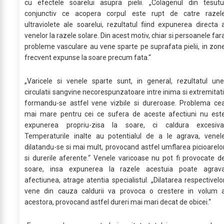
cu efectele soarelui asupra pielii. „Colagenul din tesutu
conjunctiv ce acopera corpul este rupt de catre razel
ultraviolete ale soarelui, rezultatul fiind expunerea directa 
venelor la razele solare. Din acest motiv, chiar si persoanele far
probleme vasculare au vene sparte pe suprafata pielii, in zon
frecvent expunse la soare precum fata.“
„Varicele si venele sparte sunt, in general, rezultatul une
circulatii sangvine necorespunzatoare intre inima si extremitati
formandu-se astfel vene vizbile si dureroase. Problema ce
mai mare pentru cei ce sufera de aceste afectiuni nu est
expunerea propriu-zisa la soare, ci caldura excesiva
Temperaturile inalte au potentialul de a le agrava, venel
dilatandu-se si mai mult, provocand astfel umflarea picioarelo
si durerile aferente.“ Venele varicoase nu pot fi provocate d
soare, insa expunerea la razele acestuia poate agrav
afectiunea, atrage atentia specialistul. „Dilatarea respectivelo
vene din cauza caldurii va provoca o crestere in volum 
acestora, provocand astfel dureri mai mari decat de obicei.“