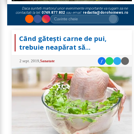
Daca sunteti martorul unor evenimente importante va rugam sa ne
contactati la tel:
0749.877.802
sau email:
redactia@dorohoinews.ro
Când găteşti carne de pui,
trebuie neapărat să...
f
2 sept. 2019
,
Sanatate