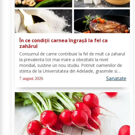
În ce condiții carnea îngrașă la fel ca
zahărul
Consumul de carne contribuie la fel de mult ca zaharul
la prevalenta tot mai mare a obezitatii la nivel
mondial, sustine un nou studiu. Potrivit oamenilor de
stiinta de la Universitatea din Adelaide, grasimile si
carbohidratii ne pot oferi suficienta energie pentru a
Sanatate
7 august 2026
satisface cererile...