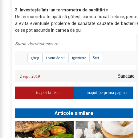
3. Investeşte într-un termometru de bucătărie
Un termometru te ajută să găteşti carnea fix cât trebuie, pentr
a evita eventuale probleme de sănătate cauzate de bacteriil
ce se pot ascunde în carnea de pui.
Sursa:
dorohoinews.ro
găteşt
i carne de pui
igienizare
Stiri
Sanatate
2 sept. 2019
inapoi la lista
inapoi pe prima pagina
Articole similare