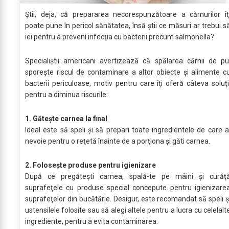
Ştii, deja, că prepararea necorespunzătoare a cărnurilor îţ
poate pune în pericol sănătatea, însă ştii ce măsuri ar trebui s
iei pentru a preveni infecţia cu bacterii precum salmonella?
Specialiştii americani avertizează că spălarea cărnii de pu
sporeşte riscul de contaminare a altor obiecte şi alimente c
bacterii periculoase, motiv pentru care îţi oferă câteva soluţi
pentru a diminua riscurile:
1. Găteşte carnea la final
Ideal este să speli şi să prepari toate ingredientele de care a
nevoie pentru o reţetă înainte de a porţiona şi găti carnea.
2. Foloseşte produse pentru igienizare
După ce pregăteşti carnea, spală-te pe mâini şi curăţ
suprafeţele cu produse special concepute pentru igienizare
suprafeţelor din bucătărie. Desigur, este recomandat să speli ş
ustensilele folosite sau să alegi altele pentru a lucra cu celelalt
ingrediente, pentru a evita contaminarea.