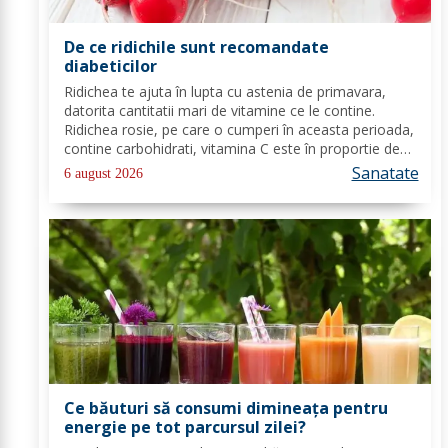
De ce ridichile sunt recomandate
diabeticilor
Ridichea te ajuta în lupta cu astenia de primavara,
datorita cantitatii mari de vitamine ce le contine.
Ridichea rosie, pe care o cumperi în aceasta perioada,
contine carbohidrati, vitamina C este în proportie de
25%, vitamina B, acid folic, potasiu, magneziu si multe
Sanatate
6 august 2026
alte componente ce-ti sunt de...
Ce băuturi să consumi dimineața pentru
energie pe tot parcursul zilei?