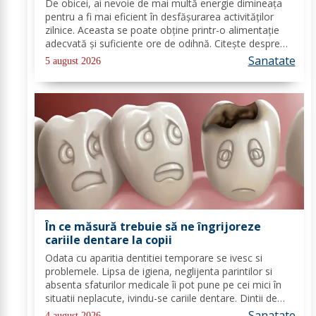
De obicei, ai nevoie de mai multă energie dimineața
pentru a fi mai eficient în desfășurarea activităților
zilnice. Aceasta se poate obține printr-o alimentație
adecvată și suficiente ore de odihnă. Citește despre
băuturile care pot oferi energie dimineața. În general,
Sanatate
5 august 2026
oamenii aleg să bea cafea...
În ce măsură trebuie să ne îngrijoreze
cariile dentare la copii
Odata cu aparitia dentitiei temporare se ivesc si
problemele. Lipsa de igiena, neglijenta parintilor si
absenta sfaturilor medicale îi pot pune pe cei mici în
situatii neplacute, ivindu-se cariile dentare. Dintii de
lapte se pot caria asemenea celor permanenti,
Sanatate
4 august 2026