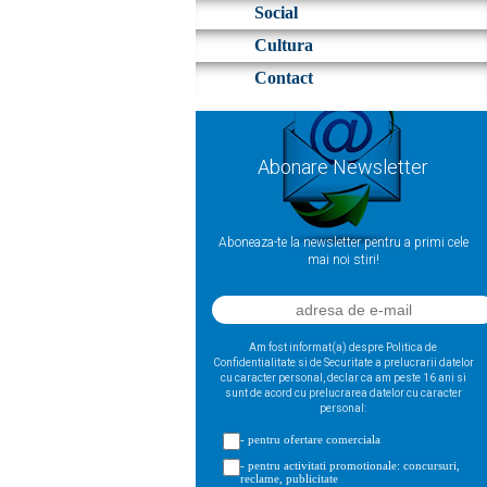
Social
Cultura
Contact
Abonare Newsletter
Aboneaza-te la newsletter pentru a primi cele
mai noi stiri!
Am fost informat(a) despre Politica de
Confidentialitate si de Securitate a prelucrarii datelor
cu caracter personal, declar ca am peste 16 ani si
sunt de acord cu prelucrarea datelor cu caracter
personal:
- pentru ofertare comerciala
- pentru activitati promotionale: concursuri,
reclame, publicitate