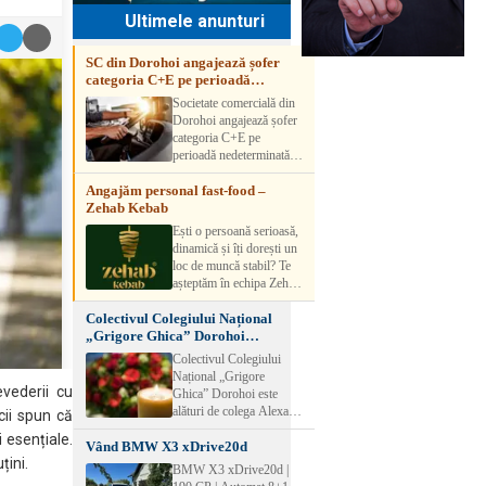
Ultimele anunturi
SC din Dorohoi angajează șofer
categoria C+E pe perioadă
nedeterminată
Societate comercială din
Dorohoi angajează șofer
categoria C+E pe
perioadă nedeterminată.
Candidatul trebuie să
Angajăm personal fast-food –
aibă experiență și atestat
Zehab Kebab
transport marfă. Pentru
detalii, vă rog să sunați la
Ești o persoană serioasă,
numărul de telefon.
dinamică și îți dorești un
loc de muncă stabil? Te
așteptăm în echipa Zehab
Kebab! Posturi
Colectivul Colegiului Național
disponibile: -
„Grigore Ghica” Dorohoi
SHAORMAR AJUTOR
transmite sincere condoleanțe
BUCATAR 2/posturi -
Colectivul Colegiului
LUCRATOR
Național „Grigore
COMERCIAL
vederii cu
Ghica” Dorohoi este
VANZATOR /2 posturi
alături de colega Alexa
cii spun că
OFERIM : Contract de
Lăcrămioara la trecerea în
 esențiale.
muncă Program flexibil
Vând BMW X3 xDrive20d
neființă a soțului și
Salariu motivant, în
țini.
transmite sincere
BMW X3 xDrive20d |
funcție de experienț
condoleanțe familiei.