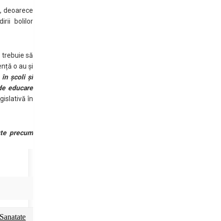
ă, deoarece
rii bolilor
i trebuie să
nță o au și
în şcoli şi
 de educare
islativă în
cute precum
Sanatate