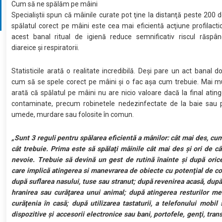
Cum să ne spălăm pe mâini
Specialiștii spun că mâinile curate pot ţine la distanţă peste 200 de
spălatul corect pe mâini este cea mai eficientă acţiune profilactic
acest banal ritual de igienă reduce semnificativ riscul răspândi
diareice şi respiratorii.
Statisticile arată o realitate incredibilă. Deşi pare un act banal d
cum să se spele corect pe mâini şi o fac aşa cum trebuie. Mai mu
arată că spălatul pe mâini nu are nicio valoare dacă la final ating
contaminate, precum robinetele nedezinfectate de la baie sau 
umede, murdare sau folosite în comun.
„Sunt 3 reguli pentru spălarea eficientă a mânilor: cât mai des, cum
cât trebuie.
Prima este să spălaţi mâinile cât mai des şi ori de câ
nevoie. Trebuie să devină un gest de rutină înainte şi după orice
care implică atingerea si manevrarea de obiecte cu potenţial de c
după suflarea nasului, tuse sau stranut; după revenirea acasă, după
hranirea sau curăţarea unui animal; după atingerea resturilor m
curăţenia în casă; după utilizarea tastaturii, a telefonului mobil 
dispozitive şi accesorii electronice sau bani, portofele, genţi, tran