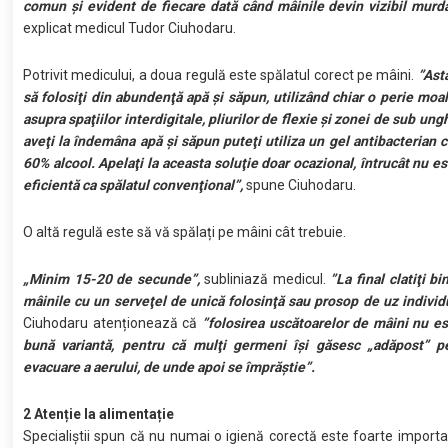
comun şi evident de fiecare dată când mâinile devin vizibil murda
explicat medicul Tudor Ciuhodaru.
Potrivit medicului, a doua regulă este spălatul corect pe mâini.
”Ast
să folosiţi din abundenţă apă şi săpun, utilizând chiar o perie moale
asupra spaţiilor interdigitale, pliurilor de flexie şi zonei de sub ung
aveţi la îndemâna apă şi săpun puteţi utiliza un gel antibacterian c
60% alcool. Apelaţi la aceasta soluţie doar ocazional, întrucât nu es
eficientă ca spălatul convenţional”,
spune Ciuhodaru.
O altă regulă este să vă spălați pe mâini cât trebuie.
„Minim 15-20 de secunde”,
subliniază medicul.
”La final clatiţi bi
mâinile cu un serveţel de unică folosinţă sau prosop de uz individ
Ciuhodaru atenționează că
”folosirea uscătoarelor de mâini nu e
bună variantă, pentru că mulţi germeni îşi găsesc „adăpost” p
evacuare a aerului, de unde apoi se împrăştie”.
2 Atenție la alimentație
Specialiștii spun că nu numai o igienă corectă este foarte import