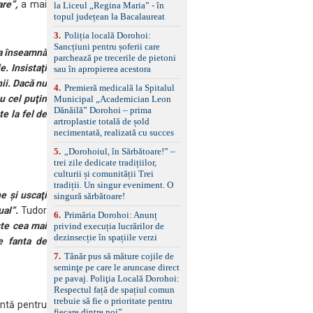
standard Euro 6 Trapă
re”,
a mai
la Liceul „Regina Maria” - în
panoramică, geamuri
topul județean la Bacalaureat
spate fumurii Carlig de
remorcare Bonus: -
3
.
Poliția locală Dorohoi:
Covorașe textile montate
Sancțiuni pentru șoferii care
a înseamnă
pe mașină. -Ofer și un
parchează pe trecerile de pietoni
. Insistaţi
set de covorașe din
sau în apropierea acestora
cauciuc/pvc. -Se vinde
hii. Dacă nu
4
.
Premieră medicală la Spitalul
împreună cu un set de
u cel puţin
Municipal „Academician Leon
anvelope de iarnă.
Dănăilă” Dorohoi – prima
te la fel de
artroplastie totală de șold
necimentată, realizată cu succes
5
.
„Dorohoiul, în Sărbătoare!” –
trei zile dedicate tradițiilor,
culturii și comunității Trei
tradiții. Un singur eveniment. O
ne şi uscaţi
singură sărbătoare!
ual”.
Tudor
6
.
Primăria Dorohoi: Anunț
ste cea mai
privind execuția lucrărilor de
dezinsecție în spațiile verzi
e fanta de
7
.
Tânăr pus să măture cojile de
seminţe pe care le aruncase direct
pe pavaj. Poliţia Locală Dorohoi:
Respectul față de spațiul comun
trebuie să fie o prioritate pentru
antă pentru
fiecare dintre noi”