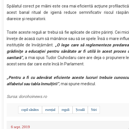
Spălatul corect pe mâini este cea mai eficientă acţiune profilactic
acest banal ritual de igienă reduce semnificativ riscul răspândi
diareice şi respiratorii.
Toate aceste reguli ar trebui să fie aplicate de către părinți. Cei mic
învețe de acasă cum să mănânce sau să se spele. Însă o mare influe
instituțiile de învățământ.
„O lege care să reglementeze predarea 
grădiniţe a educaţiei pentru sănătate ar fi utilă în acest proces
sanitară”,
a mai spus Tudor Ciuhodaru care are deja o propunere leg
acest sens dar care este încă în Parlament.
„Pentru a fi cu adevărat eficiente aceste lucruri trebuie cunos
alfabetul sau tabla înmulțirii”
, mai spune medicul.
Sursa:
dorohoinews.ro
copil sănătos
esențial
reguli
Școală
Stiri
6 sept. 2019