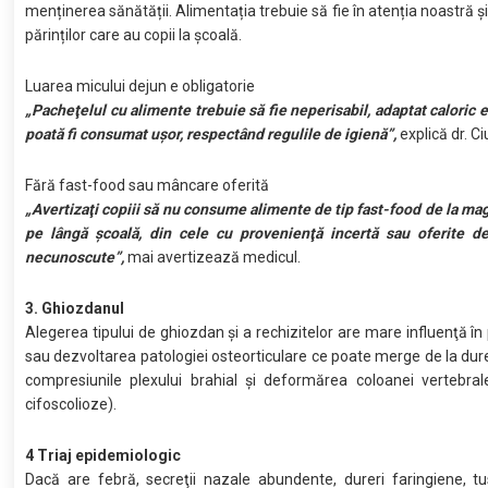
menținerea sănătății. Alimentația trebuie să fie în atenția noastră ș
părinților care au copii la școală.
Luarea micului dejun e obligatorie
„Pacheţelul cu alimente trebuie să fie neperisabil, adaptat caloric e
poată fi consumat uşor, respectând regulile de igienă”,
explică dr. C
Fără fast-food sau mâncare oferită
„Avertizaţi copiii să nu consume alimente de tip fast-food de la ma
pe lângă şcoală, din cele cu provenienţă incertă sau oferite d
necunoscute”,
mai avertizează medicul.
3. Ghiozdanul
Alegerea tipului de ghiozdan şi a rechizitelor are mare influenţă în
sau dezvoltarea patologiei osteorticulare ce poate merge de la dur
compresiunile plexului brahial şi deformărea coloanei vertebral
cifoscolioze).
4 Triaj epidemiologic
Dacă are febră, secreţii nazale abundente, dureri faringiene, tu