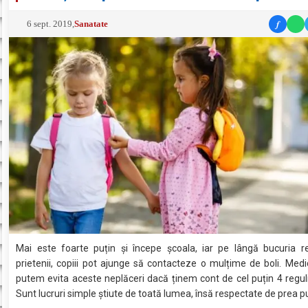
f
6 sept. 2019
,
Sanatate
Mai este foarte puțin și începe școala, iar pe lângă bucuria re
prietenii, copiii pot ajunge să contacteze o mulțime de boli. Medi
putem evita aceste neplăceri dacă ținem cont de cel puțin 4 reguli
Sunt lucruri simple știute de toată lumea, însă respectate de prea pu