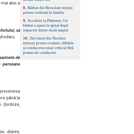
i mai ales a
8
.
Bărbat din Broscăuți reținut
pentru violență în familie
9
.
Accident la Pădureni. Un
bărbat a ajuns la spital după
impactul dintre două mașini
fortului, să
iuhodaru.
10
.
Doi tineri din Dorohoi
reținuți pentru evadare, tâlhărie
și conducerea unui vehicul fără
permis de conducere
gazinele de
e persoane
 prevenirea
ere pânâ la
e (lordoze,
se, diaree,