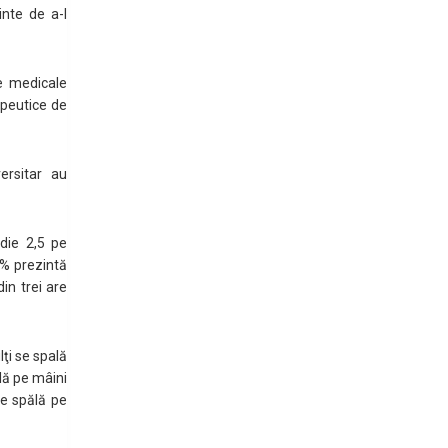
inte de a-l
e medicale
apeutice de
ersitar au
die 2,5 pe
0% prezintă
in trei are
ţi se spală
lă pe mâini
se spălă pe