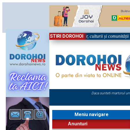
STIRI DOROHOI
„Dorohoiul, în Sărbătoa
Daca sunteti martorul un
Meniu navigare
Anunturi