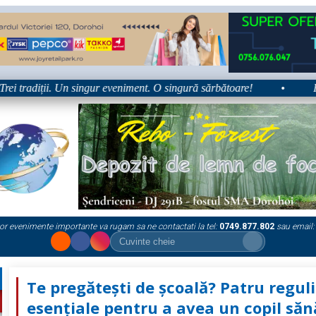
re!” – trei zile dedicate tradițiilor, culturii și comunității Trei tradi
or evenimente importante va rugam sa ne contactati la tel:
0749.877.802
sau email:
Te pregătești de școală? Patru reguli
esențiale pentru a avea un copil săn