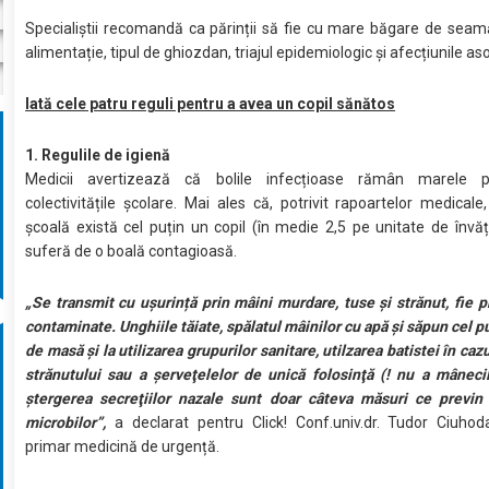
Specialiștii recomandă ca părinții să fie cu mare băgare de seamă
alimentație, tipul de ghiozdan, triajul epidemiologic și afecțiunile as
Iată cele patru reguli pentru a avea un copil sănătos
1. Regulile de igienă
Medicii avertizează că bolile infecțioase rămân marele p
colectivitățile școlare. Mai ales că, potrivit rapoartelor medicale,
școală există cel puțin un copil (în medie 2,5 pe unitate de înv
suferă de o boală contagioasă.
„Se transmit cu ușurință prin mâini murdare, tuse şi strănut, fie p
contaminate. Unghiile tăiate, spălatul mâinilor cu apă şi săpun cel p
de masă şi la utilizarea grupurilor sanitare, utilzarea batistei în caz
strănutului sau a şerveţelelor de unică folosinţă (! nu a mâneci
ştergerea secreţiilor nazale sunt doar câteva măsuri ce previn 
microbilor”,
a declarat pentru Click! Conf.univ.dr. Tudor Ciuhod
primar medicină de urgență.