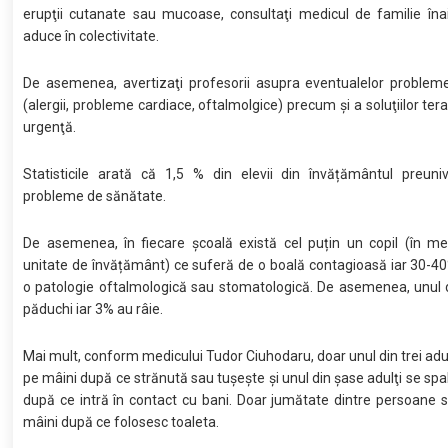
erupţii cutanate sau mucoase, consultaţi medicul de familie îna
aduce în colectivitate.
De asemenea, avertizaţi profesorii asupra eventualelor problem
(alergii, probleme cardiace, oftalmolgice) precum şi a soluţiilor ter
urgenţă.
Statisticile arată că 1,5 % din elevii din învățământul preuniv
probleme de sănătate.
De asemenea, în fiecare școală există cel puțin un copil (în me
unitate de învățământ) ce suferă de o boală contagioasă iar 30-4
o patologie oftalmologică sau stomatologică. De asemenea, unul d
păduchi iar 3% au râie.
Mai mult, conform medicului Tudor Ciuhodaru, doar unul din trei adul
pe mâini după ce strănută sau tuşeşte şi unul din şase adulţi se spa
după ce intră în contact cu bani. Doar jumătate dintre persoane 
mâini după ce folosesc toaleta.