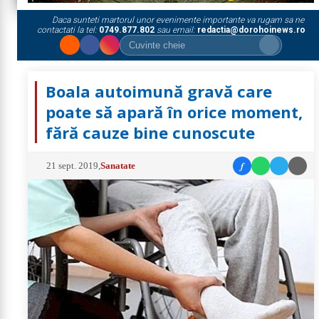
Daca sunteti martorul unor evenimente importante va rugam sa ne
contactati la tel:
0749.877.802
sau email:
redactia@dorohoinews.ro
Boala autoimună gravă care
poate să apară în orice moment,
fără cauze bine cunoscute
f
21 sept. 2019
,
Sanatate