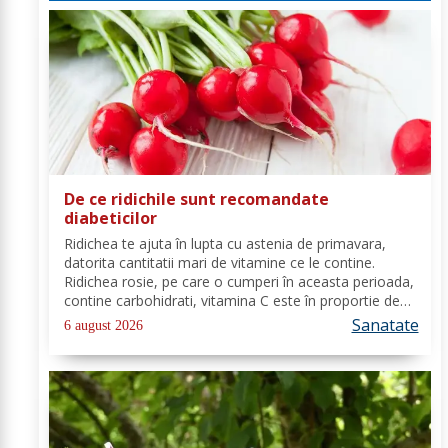
De ce ridichile sunt recomandate
diabeticilor
Ridichea te ajuta în lupta cu astenia de primavara,
datorita cantitatii mari de vitamine ce le contine.
Ridichea rosie, pe care o cumperi în aceasta perioada,
contine carbohidrati, vitamina C este în proportie de
25%, vitamina B, acid folic, potasiu, magneziu si multe
Sanatate
6 august 2026
alte componente ce-ti sunt de...