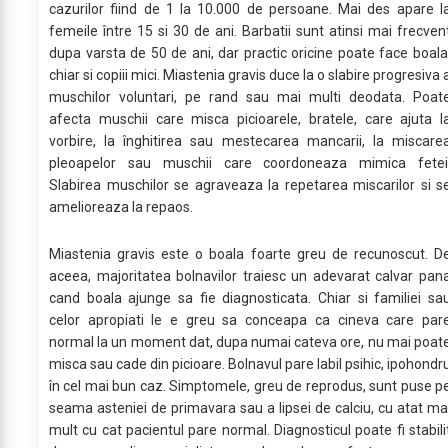
cazurilor fiind de 1 la 10.000 de persoane. Mai des apare l
femeile între 15 si 30 de ani. Barbatii sunt atinsi mai frecven
dupa varsta de 50 de ani, dar practic oricine poate face boala
chiar si copiii mici. Miastenia gravis duce la o slabire progresiva 
muschilor voluntari, pe rand sau mai multi deodata. Poat
afecta muschii care misca picioarele, bratele, care ajuta l
vorbire, la înghitirea sau mestecarea mancarii, la miscare
pleoapelor sau muschii care coordoneaza mimica fetei
Slabirea muschilor se agraveaza la repetarea miscarilor si s
amelioreaza la repaos.
Miastenia gravis este o boala foarte greu de recunoscut. D
aceea, majoritatea bolnavilor traiesc un adevarat calvar pan
cand boala ajunge sa fie diagnosticata. Chiar si familiei sa
celor apropiati le e greu sa conceapa ca cineva care par
normal la un moment dat, dupa numai cateva ore, nu mai poat
misca sau cade din picioare. Bolnavul pare labil psihic, ipohondr
în cel mai bun caz. Simptomele, greu de reprodus, sunt puse p
seama asteniei de primavara sau a lipsei de calciu, cu atat ma
mult cu cat pacientul pare normal. Diagnosticul poate fi stabili