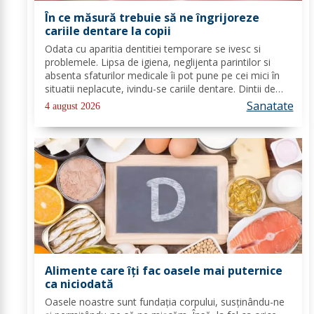
În ce măsură trebuie să ne îngrijoreze
cariile dentare la copii
Odata cu aparitia dentitiei temporare se ivesc si
problemele. Lipsa de igiena, neglijenta parintilor si
absenta sfaturilor medicale îi pot pune pe cei mici în
situatii neplacute, ivindu-se cariile dentare. Dintii de
lapte se pot caria asemenea celor permanenti,
Sanatate
4 august 2026
diferenta mare este ca structura...
Alimente care îți fac oasele mai puternice
ca niciodată
Oasele noastre sunt fundația corpului, susținându-ne