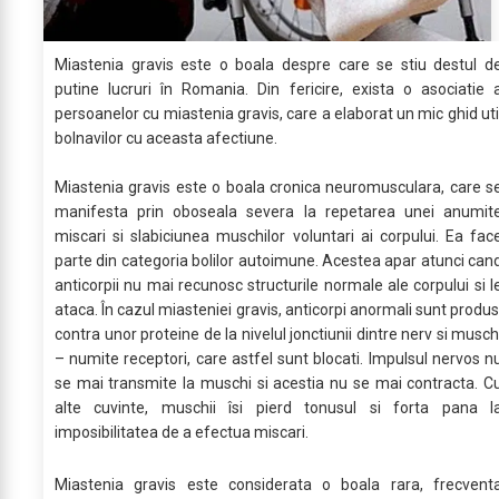
Miastenia gravis este o boala despre care se stiu destul d
putine lucruri în Romania. Din fericire, exista o asociatie 
persoanelor cu miastenia gravis, care a elaborat un mic ghid uti
bolnavilor cu aceasta afectiune.
Miastenia gravis este o boala cronica neuromusculara, care s
manifesta prin oboseala severa la repetarea unei anumit
miscari si slabiciunea muschilor voluntari ai corpului. Ea fac
parte din categoria bolilor autoimune. Acestea apar atunci can
anticorpii nu mai recunosc structurile normale ale corpului si l
ataca. În cazul miasteniei gravis, anticorpi anormali sunt produs
contra unor proteine de la nivelul jonctiunii dintre nerv si musch
– numite receptori, care astfel sunt blocati. Impulsul nervos n
se mai transmite la muschi si acestia nu se mai contracta. C
alte cuvinte, muschii îsi pierd tonusul si forta pana l
imposibilitatea de a efectua miscari.
Miastenia gravis este considerata o boala rara, frecvent