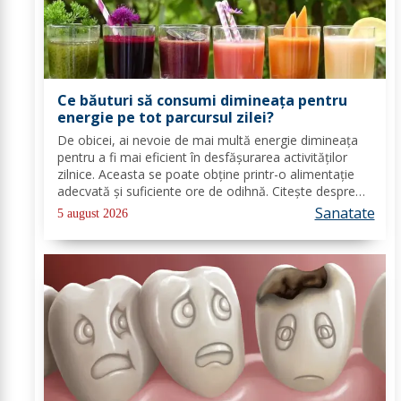
Ce băuturi să consumi dimineața pentru
energie pe tot parcursul zilei?
De obicei, ai nevoie de mai multă energie dimineața
pentru a fi mai eficient în desfășurarea activităților
zilnice. Aceasta se poate obține printr-o alimentație
adecvată și suficiente ore de odihnă. Citește despre
băuturile care pot oferi energie dimineața. În general,
Sanatate
5 august 2026
oamenii aleg să bea cafea...