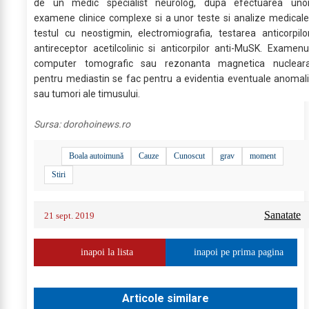
de un medic specialist neurolog, dupa efectuarea uno
examene clinice complexe si a unor teste si analize medicale
testul cu neostigmin, electromiografia, testarea anticorpilo
antireceptor acetilcolinic si anticorpilor anti-MuSK. Examenu
computer tomografic sau rezonanta magnetica nuclear
pentru mediastin se fac pentru a evidentia eventuale anomali
sau tumori ale timusului.
Sursa:
dorohoinews.ro
Boala autoimună
Cauze
Cunoscut
grav
moment
Stiri
Sanatate
21 sept. 2019
inapoi la lista
inapoi pe prima pagina
Articole similare