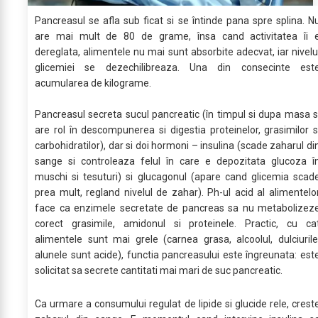
Pancreasul se afla sub ficat si se întinde pana spre splina. N
are mai mult de 80 de grame, însa cand activitatea îi 
dereglata, alimentele nu mai sunt absorbite adecvat, iar nivelu
glicemiei se dezechilibreaza. Una din consecinte est
acumularea de kilograme.
Pancreasul secreta sucul pancreatic (în timpul si dupa masa s
are rol în descompunerea si digestia proteinelor, grasimilor s
carbohidratilor), dar si doi hormoni – insulina (scade zaharul di
sange si controleaza felul în care e depozitata glucoza î
muschi si tesuturi) si glucagonul (apare cand glicemia scad
prea mult, regland nivelul de zahar). Ph-ul acid al alimentelo
face ca enzimele secretate de pancreas sa nu metabolizez
corect grasimile, amidonul si proteinele. Practic, cu ca
alimentele sunt mai grele (carnea grasa, alcoolul, dulciurile
alunele sunt acide), functia pancreasului este îngreunata: est
solicitat sa secrete cantitati mai mari de suc pancreatic.
Ca urmare a consumului regulat de lipide si glucide rele, crest