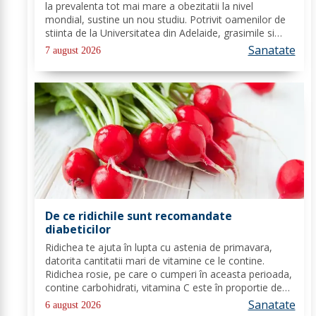
la prevalenta tot mai mare a obezitatii la nivel
mondial, sustine un nou studiu. Potrivit oamenilor de
stiinta de la Universitatea din Adelaide, grasimile si
carbohidratii ne pot oferi suficienta energie pentru a
Sanatate
7 august 2026
satisface cererile...
De ce ridichile sunt recomandate
diabeticilor
Ridichea te ajuta în lupta cu astenia de primavara,
datorita cantitatii mari de vitamine ce le contine.
Ridichea rosie, pe care o cumperi în aceasta perioada,
contine carbohidrati, vitamina C este în proportie de
25%, vitamina B, acid folic, potasiu, magneziu si multe
Sanatate
6 august 2026
alte componente ce-ti sunt de...