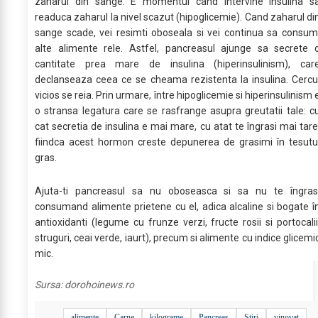
zaharul din sange. E momentul cand intervine insulina s
readuca zaharul la nivel scazut (hipoglicemie). Cand zaharul di
sange scade, vei resimti oboseala si vei continua sa consum
alte alimente rele. Astfel, pancreasul ajunge sa secrete 
cantitate prea mare de insulina (hiperinsulinism), car
declanseaza ceea ce se cheama rezistenta la insulina. Cercu
vicios se reia. Prin urmare, între hipoglicemie si hiperinsulinism 
o stransa legatura care se rasfrange asupra greutatii tale: c
cat secretia de insulina e mai mare, cu atat te îngrasi mai tare
fiindca acest hormon creste depunerea de grasimi în tesutu
gras.
Ajuta-ti pancreasul sa nu oboseasca si sa nu te îngras
consumand alimente prietene cu el, adica alcaline si bogate î
antioxidanti (legume cu frunze verzi, fructe rosii si portocalii
struguri, ceai verde, iaurt), precum si alimente cu indice glicemi
mic.
Sursa:
dorohoinews.ro
alimente
Carne
kilograme
Pancreas
Stiri
vinovat