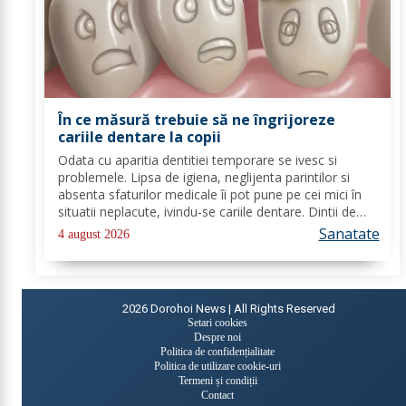
În ce măsură trebuie să ne îngrijoreze
cariile dentare la copii
Odata cu aparitia dentitiei temporare se ivesc si
problemele. Lipsa de igiena, neglijenta parintilor si
absenta sfaturilor medicale îi pot pune pe cei mici în
situatii neplacute, ivindu-se cariile dentare. Dintii de
lapte se pot caria asemenea celor permanenti,
Sanatate
4 august 2026
diferenta mare este ca structura...
2026
Dorohoi News | All Rights Reserved
Setari cookies
Despre noi
Politica de confidențialitate
Politica de utilizare cookie-uri
Termeni și condiții
Contact