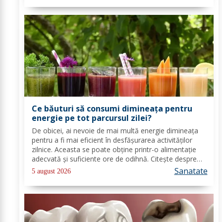
Ce băuturi să consumi dimineața pentru
energie pe tot parcursul zilei?
De obicei, ai nevoie de mai multă energie dimineața
pentru a fi mai eficient în desfășurarea activităților
zilnice. Aceasta se poate obține printr-o alimentație
adecvată și suficiente ore de odihnă. Citește despre
băuturile care pot oferi energie dimineața. În general,
Sanatate
5 august 2026
oamenii aleg să bea cafea...