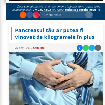
Daca sunteti martorul unor evenimente importante va rugam sa ne
contactati la tel:
0749.877.802
sau email:
redactia@dorohoinews.ro
Pancreasul tău ar putea fi
vinovat de kilogramele în plus
f
27 sept. 2019
,
Sanatate