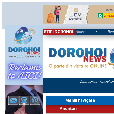
STIRI DOROHOI
i 2026: Energie și nostalgie în Poiana Teioasa
•
Retrospecti
Daca sunteti martorul un
Meniu navigare
Anunturi