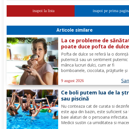
inapoi la lista
inapoi pe prima pagin
Articole similare
La ce probleme de sănăta
poate duce pofta de dulc
Pofta de dulce se referă la o dorință
puternică sau un sentiment puternic
mânca lucruri dulci, cum ar fi
bomboanele, ciocolata, prăjiturile și 
produse dulci. Aceasta poate fi o rea
San
normală a organismului, deoarece
9 august 2026
majoritatea oamenilor au o preferin
Ce boli putem lua de la șt
pentru dulceață. Cu toate...
sau piscină
Nu conteaza cat de curata si dezinf
este apa din bazin, este suficient sa 
baie alaturi de o persoana infectata.
Medicii sustin ca umiditatea si mace
(inmuierea) pielii favorizeaza apariti