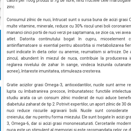
calorii per 100g produs si 7g de fibre, fiind fructele cele mai bogate
zinc.
Consumul zilnic de nuci, întrucat sunt o sursa buna de acizi grasi
multe vitamine, minerale, reduce cu 30% riscul unei boli coronarien
mananci cinci portii de nuci verzi pe saptamana, se zice ca, vei avea
atlet. Datorita continutului bogat în cupru, micoelement 
antiinflamatoare si esential pentru absorbtia si metabolizarea fieru
sunt indicate în dieta celor cu anemie, reumatism si artroze. D
zincul, abundent în miezul de nuca, contribuie la producerea in
reglarea nivelului de zahar în sange, vindeca leziunila cutanat
acnee), întareste imunitatea, stimuleaza cresterea.
Gratie acizilor grasi Omega-3, antioxidantilor, nucile sunt arme re
lupta cu îmbatranirea precoce, îmbunatatesc functiile intelectu
studiu arata ca un consum zilnic moderat de nuci aduce benefici
diabetului zaharat de tip 2. Potrivit expertilor, un aport zilnic de 30
nuci reduce riscurile agravarii bolii. Nucile sunt considerate 
creierului, dar nu pentru forma miezului. Ele sunt bogate în acizi g
3, Omega-6, dar si acizi grasi mononesaturati. Cercetarile moder
nuca este un stimulent al memoriei si este recomandata celor ce 