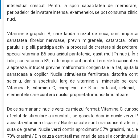
intelectual crescut. Pentru a spori capacitatea de memorare,
perioadelor de învatare intensa, examenelor, se pot consuma zilnic
nuci.
Vitaminele grupului B, care lauda miezul de nuca, sunt importa
sanatatea fibrelor nervoase, previn migrenele, cataracta, ofera
parului si pielii, participa activ la procesul de crestere si dezvoltare 
special vitamina B5 sau acidul pantotenic, gasit mult în nuci). În p
folic, sau vitamina B9, este important pentru femeile însarcinate s
alapteaza, întrucat previne malformatii congenitale la fat, ajuta l
sanatoasa a copiilor. Nucile stimuleaza fertilitatea, datorita cont
seleniu, dar si spectrului larg de vitamine si minerale pe care
Vitamina E, vitamina C, complexul de B-uri, potasiul, seleniul, 
elementele care confera nucilor proprietati imunostimulatoare.
De ce sa mananci nucile verzi cu miezul format: Vitamina C, cunos
efectul de stimulare a imunitatii, se gaseste doar în nucile verzi. P
aceasta vitamina dispare / Nucile uscate sunt mai concentrate în 
suta de grame. Nucile verzi contin aproximativ 57% grasimi, nucil
70% grasimi / Din cauza cantitatii mai mari de apa si a continutului