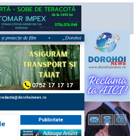
cție de film
•
„Dorohoiul, în Sărbătoare!” – trei zile dedicat
redactia@dorohoinews.ro
Publicitate
le