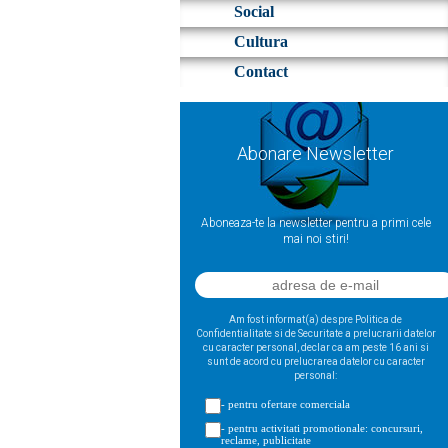
Social
Cultura
Contact
Abonare Newsletter
Aboneaza-te la newsletter pentru a primi cele
mai noi stiri!
Am fost informat(a) despre Politica de
Confidentialitate si de Securitate a prelucrarii datelor
cu caracter personal, declar ca am peste 16 ani si
sunt de acord cu prelucrarea datelor cu caracter
personal:
- pentru ofertare comerciala
- pentru activitati promotionale: concursuri,
reclame, publicitate