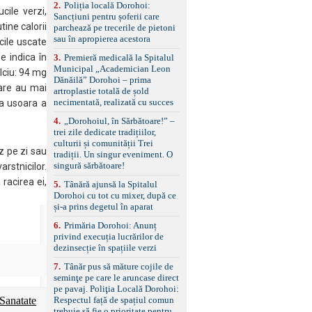
2
.
Poliția locală Dorohoi:
reglaj lombar electric
cile verzi,
Sancțiuni pentru șoferii care
pentru șofer și pasager
ine calorii
parchează pe trecerile de pietoni
Volan multifuncțional
sau în apropierea acestora
îmbrăcat în piele, cu
cile uscate
padele pentru schimbarea
e indica în
3
.
Premieră medicală la Spitalul
treptelor Adaptive cruise
Municipal „Academician Leon
lciu: 94 mg
control, asistent
Dănăilă” Dorohoi – prima
schimbare bandă și
care au mai
artroplastie totală de șold
menținere bandă Faruri
necimentată, realizată cu succes
ea usoara a
bi-xenon adaptive cu
funcție Cornering,
4
.
„Dorohoiul, în Sărbătoare!” –
asistent fază lungă
trei zile dedicate tradițiilor,
automată , lumini de zi
culturii și comunității Trei
z pe zi sau
LED, proiectoare ceață
tradiții. Un singur eveniment. O
LED, spălătoare faruri
singură sărbătoare!
arstnicilor.
Senzori parcare
 racirea ei,
5
.
Tânără ajunsă la Spitalul
față/spate, cameră
Dorohoi cu tot cu mixer, după ce
marșarier Keyless entry
și-a prins degetul în aparat
& start, geamuri electrice
față/spate, oglinzi
6
.
Primăria Dorohoi: Anunț
electrice, încălzite și
privind execuția lucrărilor de
rabatabile Sistem hands-
dezinsecție în spațiile verzi
free, Bluetooth, USB
Sistem start/stop, frână
7
.
Tânăr pus să măture cojile de
de parcare electrică,
seminţe pe care le aruncase direct
anvelope vară runflat
pe pavaj. Poliţia Locală Dorohoi:
Control presiune pneuri,
Respectul față de spațiul comun
Sanatate
filtru de particule,
trebuie să fie o prioritate pentru