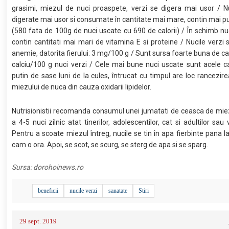
grasimi, miezul de nuci proaspete, verzi se digera mai usor / Nu
digerate mai usor si consumate în cantitate mai mare, contin mai put
(580 fata de 100g de nuci uscate cu 690 de calorii) / În schimb nu
contin cantitati mai mari de vitamina E si proteine / Nucile verzi s
anemie, datorita fierului: 3 mg/100 g / Sunt sursa foarte buna de ca
calciu/100 g nuci verzi / Cele mai bune nuci uscate sunt acele 
putin de sase luni de la cules, întrucat cu timpul are loc rancezir
miezului de nuca din cauza oxidarii lipidelor.
Nutrisionistii recomanda consumul unei jumatati de ceasca de mie
a 4-5 nuci zilnic atat tinerilor, adolescentilor, cat si adultilor sau v
Pentru a scoate miezul întreg, nucile se tin în apa fierbinte pana la
cam o ora. Apoi, se scot, se scurg, se sterg de apa si se sparg.
Sursa:
dorohoinews.ro
beneficii
nucile verzi
sanatate
Stiri
29 sept. 2019