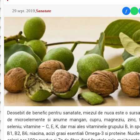
f
29 sept. 2019
,
Sanatate
Deosebit de benefic pentru sanatate, miezul de nuca este o surs
de microelemente si anume mangan, cupru, magneziu, zinc, fie
seleniu; vitamine – C, E, K, dar mai ales vitaminele grupului B, în spe
B1, B2, B6; niacina, acizi grasi esentiali Omega-3 si proteine. Nucil