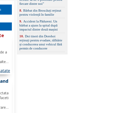
standard Euro 6 Trapă
fiecare dintre noi”
panoramică, geamuri
a
8
.
Bărbat din Broscăuți reținut
spate fumurii Carlig de
pentru violență în familie
remorcare Bonus: -
Covorașe textile montate
9
.
Accident la Pădureni. Un
pe mașină. -Ofer și un
bărbat a ajuns la spital după
set de covorașe din
impactul dintre două mașini
cauciuc/pvc. -Se vinde
te
împreună cu un set de
10
.
Doi tineri din Dorohoi
anvelope de iarnă.
e
reținuți pentru evadare, tâlhărie
și conducerea unui vehicul fără
permis de conducere
 de a
alte
cție
atate
ță
rand
ectata
faceti
rarea
a