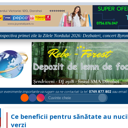
va primei zile la Zilele Nordului 2026: Dezbateri, concert Byron și proie
or evenimente importante va rugam sa ne contactati la tel:
0749.877.802
sau email:
Ce beneficii pentru sănătate au nuci
verzi