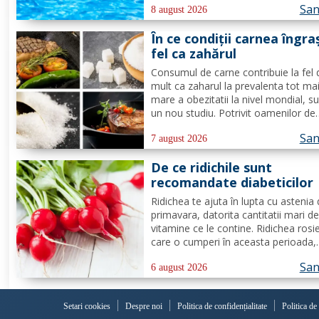
San
infectiilor micotice, care prin apa se
8 august 2026
transmit mult mai usor. Cel mai intaln
În ce condiții carnea îngra
de...
fel ca zahărul
Consumul de carne contribuie la fel 
mult ca zaharul la prevalenta tot ma
mare a obezitatii la nivel mondial, s
un nou studiu. Potrivit oamenilor de
stiinta de la Universitatea din Adelai
San
grasimile si carbohidratii ne pot ofer
7 august 2026
suficienta energie pentru a satisface
De ce ridichile sunt
cererile...
recomandate diabeticilor
Ridichea te ajuta în lupta cu astenia
primavara, datorita cantitatii mari d
vitamine ce le contine. Ridichea rosi
care o cumperi în aceasta perioada,
contine carbohidrati, vitamina C este
San
proportie de 25%, vitamina B, acid fo
6 august 2026
potasiu, magneziu si multe alte
componente ce-ti sunt de...
Setari cookies
Despre noi
Politica de confidențialitate
Politica de