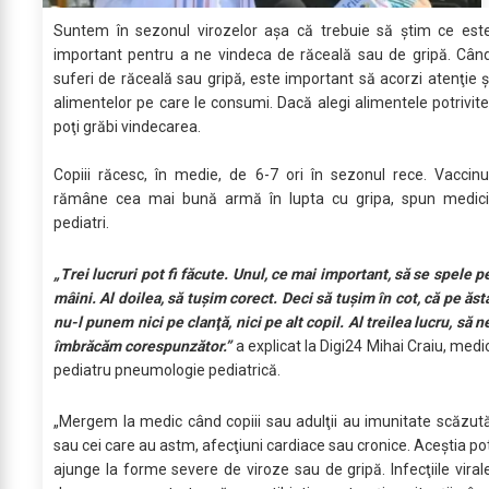
Suntem în sezonul virozelor aşa că trebuie să ştim ce est
important pentru a ne vindeca de răceală sau de gripă. Cân
suferi de răceală sau gripă, este important să acorzi atenţie ş
alimentelor pe care le consumi. Dacă alegi alimentele potrivite
poţi grăbi vindecarea.
Copiii răcesc, în medie, de 6-7 ori în sezonul rece. Vaccinu
rămâne cea mai bună armă în lupta cu gripa, spun medici
pediatri.
„Trei lucruri pot fi făcute. Unul, ce mai important, să se spele p
mâini. Al doilea, să tuşim corect. Deci să tuşim în cot, că pe ăst
nu-l punem nici pe clanţă, nici pe alt copil. Al treilea lucru, să n
îmbrăcăm corespunzător.”
a explicat la Digi24 Mihai Craiu, medi
pediatru pneumologie pediatrică.
„Mergem la medic când copiii sau adulţii au imunitate scăzut
sau cei care au astm, afecţiuni cardiace sau cronice. Aceştia po
ajunge la forme severe de viroze sau de gripă. Infecţiile viral