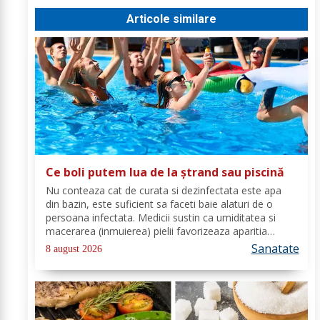
Articole similare
Ce boli putem lua de la ștrand sau piscină
Nu conteaza cat de curata si dezinfectata este apa
din bazin, este suficient sa faceti baie alaturi de o
persoana infectata. Medicii sustin ca umiditatea si
macerarea (inmuierea) pielii favorizeaza aparitia
infectiilor micotice, care prin apa se transmit mult mai
Sanatate
8 august 2026
usor. Cel mai intalnit tip de...