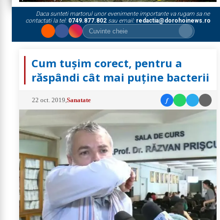
Daca sunteti martorul unor evenimente importante va rugam sa ne
contactati la tel:
0749.877.802
sau email:
redactia@dorohoinews.ro
Cum tuşim corect, pentru a
răspândi cât mai puţine bacterii
f
22 oct. 2019
,
Sanatate