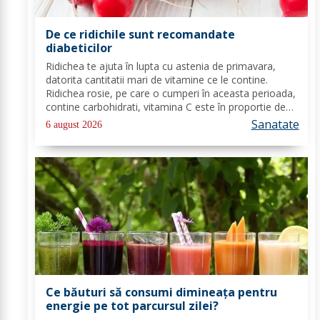
De ce ridichile sunt recomandate
diabeticilor
Ridichea te ajuta în lupta cu astenia de primavara,
datorita cantitatii mari de vitamine ce le contine.
Ridichea rosie, pe care o cumperi în aceasta perioada,
contine carbohidrati, vitamina C este în proportie de
25%, vitamina B, acid folic, potasiu, magneziu si multe
Sanatate
6 august 2026
alte componente ce-ti sunt de...
Ce băuturi să consumi dimineața pentru
energie pe tot parcursul zilei?