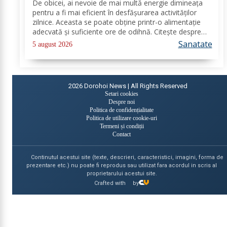
De obicei, ai nevoie de mai multă energie dimineața
pentru a fi mai eficient în desfășurarea activităților
zilnice. Aceasta se poate obține printr-o alimentație
adecvată și suficiente ore de odihnă. Citește despre
băuturile care pot oferi energie dimineața. În general,
Sanatate
5 august 2026
oamenii aleg să bea cafea...
2026
Dorohoi News | All Rights Reserved
Setari cookies
Despre noi
Politica de confidențialitate
Politica de utilizare cookie-uri
Termeni și condiții
Contact
Continutul acestui site (texte, descrieri, caracteristici, imagini, forma de
prezentare etc.) nu poate fi reprodus sau utilizat fara acordul in scris al
proprietarului acestui site.
Crafted with
by