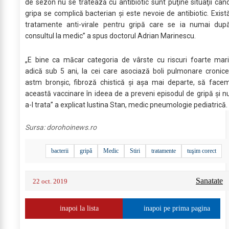
de sezon nu se tratează cu antibiotic sunt puţine situaţii cân
gripa se complică bacterian şi este nevoie de antibiotic. Exist
tratamente anti-virale pentru gripă care se ia numai dup
consultul la medic” a spus doctorul Adrian Marinescu.
„E bine ca măcar categoria de vârste cu riscuri foarte mari
adică sub 5 ani, la cei care asociază boli pulmonare cronice
astm bronşic, fibroză chistică şi aşa mai departe, să face
această vaccinare în ideea de a preveni episodul de gripă şi n
a-l trata” a explicat Iustina Stan, medic pneumologie pediatrică.
Sursa:
dorohoinews.ro
bacterii
gripă
Medic
Stiri
tratamente
tuşim corect
Sanatate
22 oct. 2019
inapoi la lista
inapoi pe prima pagina