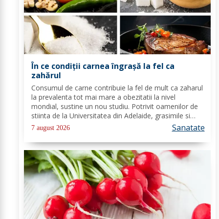
În ce condiții carnea îngrașă la fel ca
zahărul
Consumul de carne contribuie la fel de mult ca zaharul
la prevalenta tot mai mare a obezitatii la nivel
mondial, sustine un nou studiu. Potrivit oamenilor de
stiinta de la Universitatea din Adelaide, grasimile si
carbohidratii ne pot oferi suficienta energie pentru a
Sanatate
7 august 2026
satisface cererile...