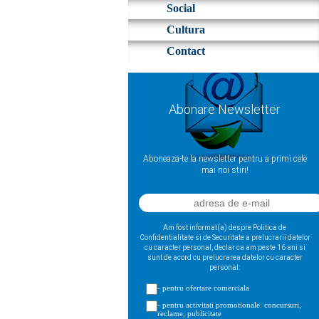
Social
Cultura
Contact
Abonare Newsletter
Aboneaza-te la newsletter pentru a primi cele
mai noi stiri!
Am fost informat(a) despre Politica de
Confidentialitate si de Securitate a prelucrarii datelor
cu caracter personal, declar ca am peste 16 ani si
sunt de acord cu prelucrarea datelor cu caracter
personal:
- pentru ofertare comerciala
- pentru activitati promotionale: concursuri,
reclame, publicitate