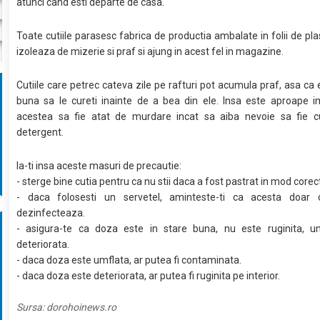
atunci cand esti departe de casa.
Toate cutiile parasesc fabrica de productia ambalate in folii de plas
izoleaza de mizerie si praf si ajung in acest fel in magazine.
Cutiile care petrec cateva zile pe rafturi pot acumula praf, asa ca 
buna sa le cureti inainte de a bea din ele. Insa este aproape i
acestea sa fie atat de murdare incat sa aiba nevoie sa fie c
detergent.
Ia-ti insa aceste masuri de precautie:
- sterge bine cutia pentru ca nu stii daca a fost pastrat in mod corec
- daca folosesti un servetel, aminteste-ti ca acesta doar 
dezinfecteaza.
- asigura-te ca doza este in stare buna, nu este ruginita, u
deteriorata.
- daca doza este umflata, ar putea fi contaminata.
- daca doza este deteriorata, ar putea fi ruginita pe interior.
Sursa:
dorohoinews.ro