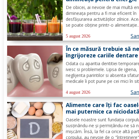
tot parcursul zilei?
De obicei, ai nevoie de mai multă en
dimineața pentru a fi mai eficient în
desfășurarea activităților zilnice. Ac
se poate obține printr-o alimentație
adecvată și suficiente ore de odihnă
San
Citește despre băuturile care pot ofe
5 august 2026
energie dimineața. În general, oamen
În ce măsură trebuie să n
aleg să bea cafea...
îngrijoreze cariile dentare
copii
Odata cu aparitia dentitiei temporar
ivesc si problemele. Lipsa de igiena,
neglijenta parintilor si absenta sfatur
medicale îi pot pune pe cei mici în sit
neplacute, ivindu-se cariile dentare. D
San
de lapte se pot caria asemenea celo
4 august 2026
permanenti, diferenta mare este ca
Alimente care îți fac oase
structura...
mai puternice ca niciodat
Oasele noastre sunt fundația corpulu
susținându-ne și permițându-ne să 
mișcăm. Însă, la fel ca orice altă par
corpului, au nevoie de o "întreținere