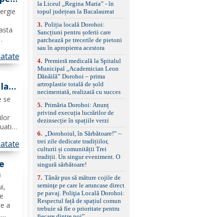
standard Euro 6 Trapă
la Liceul „Regina Maria” - în
panoramică, geamuri
ergie
topul județean la Bacalaureat
spate fumurii Carlig de
remorcare Bonus: -
3
.
Poliția locală Dorohoi:
easta
Covorașe textile montate
Sancțiuni pentru șoferii care
pe mașină. -Ofer și un
parchează pe trecerile de pietoni
.
set de covorașe din
sau în apropierea acestora
atate
cauciuc/pvc. -Se vinde
ri
4
.
Premieră medicală la Spitalul
împreună cu un set de
ii
Municipal „Academician Leon
anvelope de iarnă.
e
Dănăilă” Dorohoi – prima
 la
artroplastie totală de șold
necimentată, realizată cu succes
e se
5
.
Primăria Dorohoi: Anunț
privind execuția lucrărilor de
ilor
dezinsecție în spațiile verzi
uatii
6
.
„Dorohoiul, în Sărbătoare!” –
intii
trei zile dedicate tradițiilor,
atate
r
culturii și comunității Trei
tradiții. Un singur eveniment. O
le
singură sărbătoare!
ă
7
.
Tânăr pus să măture cojile de
seminţe pe care le aruncase direct
i,
pe pavaj. Poliţia Locală Dorohoi:
ne
Respectul față de spațiul comun
te a
trebuie să fie o prioritate pentru
"
fiecare dintre noi”