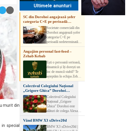
Ultimele anunturi
SC din Dorohoi angajează șofer
categoria C+E pe perioadă
nedeterminată
Societate comercială din
Dorohoi angajează șofer
categoria C+E pe
perioadă nedeterminată.
Candidatul trebuie să
Angajăm personal fast-food –
aibă experiență și atestat
Zehab Kebab
transport marfă. Pentru
detalii, vă rog să sunați la
Ești o persoană serioasă,
numărul de telefon.
dinamică și îți dorești un
loc de muncă stabil? Te
așteptăm în echipa Zehab
Kebab! Posturi
Colectivul Colegiului Național
disponibile: -
„Grigore Ghica” Dorohoi
SHAORMAR AJUTOR
transmite sincere condoleanțe
BUCATAR 2/posturi -
Colectivul Colegiului
LUCRATOR
Național „Grigore
COMERCIAL
u murit din
Ghica” Dorohoi este
VANZATOR /2 posturi
alături de colega Alexa
OFERIM : Contract de
Lăcrămioara la trecerea în
muncă Program flexibil
Vând BMW X3 xDrive20d
neființă a soțului și
Salariu motivant, în
transmite sincere
in special
BMW X3 xDrive20d |
funcție de experienț
condoleanțe familiei.