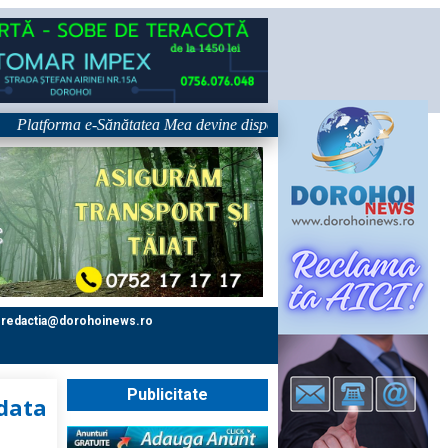
tforma e-Sănătatea Mea devine disponibilă pe 1 septembrie: pacientul dev
redactia@dorohoinews.ro
Publicitate
 data