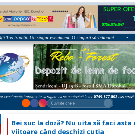
rei tradiții. Un singur eveniment. O singură sărbătoare!
•
Pla
or evenimente importante va rugam sa ne contactati la tel:
0749.877.802
sau email:
Bei suc la doză? Nu uita să faci asta
viitoare când deschizi cutia