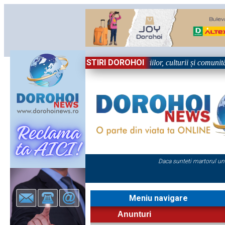
STIRI DOROHOI
n Sărbătoare!” – trei zile dedicate tradițiilor, culturii și comunității T
Daca sunteti martorul un
Meniu navigare
Anunturi