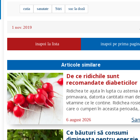
cutia
sanatate
Stiri
suc la doză
1 nov. 2019
inapoi la lista
inapoi pe prima pagin
Articole similare
De ce ridichile sunt
recomandate diabeticilor
Ridichea te ajuta în lupta cu astenia
primavara, datorita cantitatii mari d
vitamine ce le contine. Ridichea rosi
care o cumperi în aceasta perioada,
contine carbohidrati, vitamina C este
San
proportie de 25%, vitamina B, acid fo
6 august 2026
potasiu, magneziu si multe alte
Ce băuturi să consumi
componente ce-ti sunt de...
dimineața pentru energie