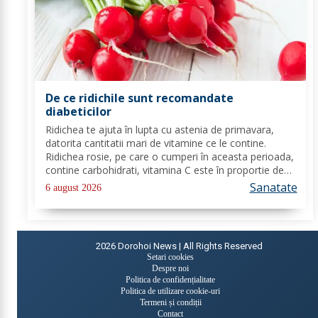
De ce ridichile sunt recomandate
diabeticilor
Ridichea te ajuta în lupta cu astenia de primavara,
datorita cantitatii mari de vitamine ce le contine.
Ridichea rosie, pe care o cumperi în aceasta perioada,
contine carbohidrati, vitamina C este în proportie de
25%, vitamina B, acid folic, potasiu, magneziu si multe
Sanatate
6 august 2026
alte componente ce-ti sunt de...
2026
Dorohoi News | All Rights Reserved
Setari cookies
Despre noi
Politica de confidențialitate
Politica de utilizare cookie-uri
Termeni și condiții
Contact