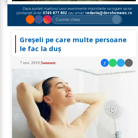
Daca sunteti martorul unor evenimente importante va rugam sa ne
contactati la tel:
0749.877.802
sau email:
redactia@dorohoinews.ro
Greșeli pe care multe persoane
le fac la duș
f
7 nov. 2019
,
Sanatate