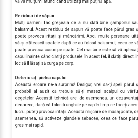
vă va mulțumi atunci când utilizați mai puțină apă.
Reziduuri de săpun
Mulți oameni fac greșeala de a nu clăti bine șamponul sa
balsamul. Acest reziduu de săpun vă poate face părul gras ș
poate provoca iritații și mâncărimi. Apoi, multe persoane uit
să-și clătească spatele după ce au folosit balsamul, ceea ce v
poate provoca cosuri pe spate. Cel mai bine este să vă aplecaț
capul înainte când clătiți produsele. În acest fel, îl clătiți direct, î
loc să îl lăsați să curga pe corp.
Deteriorați pielea capului
Această eroare ne-a surprins! Desigur, vrei să-ți speli părul ș
probabil ai auzit că trebuie să-ți masezi scalpul cu vârfu
degetelor. Această tehnică are, de asemenea, un dezavantaj
deoarece, dacă vă folositi unghiile pe cap în timp ce faceți aces
lucru, puteți provoca iritații. Această mișcare de masaj poate, d
asemenea, să activeze glandele sebacee, ceea ce face păru
gras mai rapid.