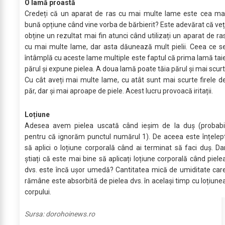
O lamă proastă
Credeți că un aparat de ras cu mai multe lame este cea ma
bună opțiune când vine vorba de bărbierit? Este adevărat că veț
obține un rezultat mai fin atunci când utilizați un aparat de ra
cu mai multe lame, dar asta dăunează mult pielii. Ceea ce s
întâmplă cu aceste lame multiple este faptul că prima lamă tai
părul și expune pielea. A doua lamă poate tăia părul și mai scurt
Cu cât aveți mai multe lame, cu atât sunt mai scurte firele d
păr, dar și mai aproape de piele. Acest lucru provoacă iritații.
Loțiune
Adesea avem pielea uscată când ieșim de la duș (probabi
pentru că ignorăm punctul numărul 1). De aceea este înțelep
să aplici o loțiune corporală când ai terminat să faci duș. Da
știați că este mai bine să aplicați loțiune corporală când piele
dvs. este încă ușor umedă? Cantitatea mică de umiditate car
rămâne este absorbită de pielea dvs. în același timp cu loțiune
corpului.
Sursa:
dorohoinews.ro