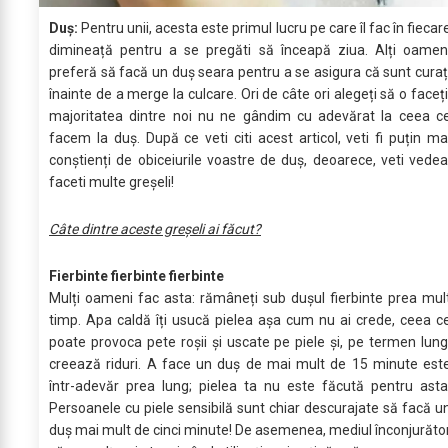
Duș:
Pentru unii, acesta este primul lucru pe care îl fac în fiecar
dimineață pentru a se pregăti să înceapă ziua. Alți oamen
preferă să facă un duș seara pentru a se asigura că sunt curaț
înainte de a merge la culcare. Ori de câte ori alegeți să o faceți
majoritatea dintre noi nu ne gândim cu adevărat la ceea c
facem la duș. După ce veti citi acest articol, veti fi puțin ma
conștienți de obiceiurile voastre de duș, deoarece, veti vedea
faceti multe greșeli!
Câte dintre aceste greșeli ai făcut?
Fierbinte fierbinte fierbinte
Mulți oameni fac asta: rămâneți sub dușul fierbinte prea mul
timp. Apa caldă îți usucă pielea așa cum nu ai crede, ceea c
poate provoca pete roșii și uscate pe piele și, pe termen lung
creează riduri. A face un duș de mai mult de 15 minute est
într-adevăr prea lung; pielea ta nu este făcută pentru asta
Persoanele cu piele sensibilă sunt chiar descurajate să facă u
duș mai mult de cinci minute! De asemenea, mediul înconjurăto