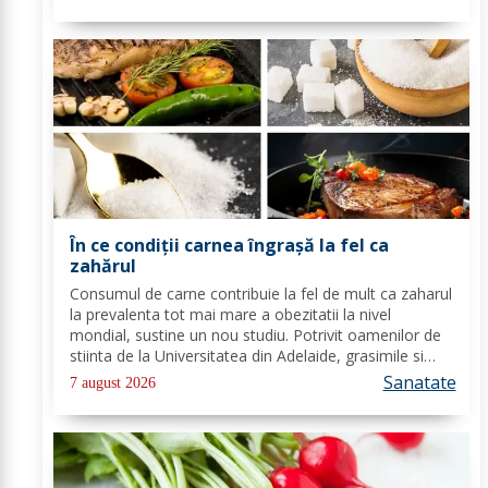
usor. Cel mai intalnit tip de...
În ce condiții carnea îngrașă la fel ca
zahărul
Consumul de carne contribuie la fel de mult ca zaharul
la prevalenta tot mai mare a obezitatii la nivel
mondial, sustine un nou studiu. Potrivit oamenilor de
stiinta de la Universitatea din Adelaide, grasimile si
carbohidratii ne pot oferi suficienta energie pentru a
Sanatate
7 august 2026
satisface cererile...