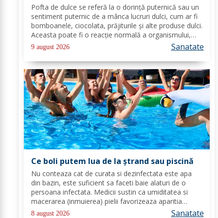
Pofta de dulce se referă la o dorință puternică sau un
sentiment puternic de a mânca lucruri dulci, cum ar fi
bomboanele, ciocolata, prăjiturile și alte produse dulci.
Aceasta poate fi o reacție normală a organismului,
deoarece majoritatea oamenilor au o preferință
Sanatate
9 august 2026
pentru dulceață. Cu toate...
Ce boli putem lua de la ștrand sau piscină
Nu conteaza cat de curata si dezinfectata este apa
din bazin, este suficient sa faceti baie alaturi de o
persoana infectata. Medicii sustin ca umiditatea si
macerarea (inmuierea) pielii favorizeaza aparitia
infectiilor micotice, care prin apa se transmit mult mai
Sanatate
8 august 2026