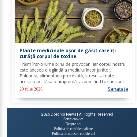
Plante medicinale ușor de găsit care îți
curăță corpul de toxine
Trăim într-o lume plină de provocări, iar corpul nostru
este adesea o oglindă a mediului înconjurător.
Poluarea, alimentația procesată, stresul – toate
acestea pot lăsa o amprentă, acumulând toxine care
ne pot face să ne simțim obosiți, lipsiți de energie și
Sanatate
29 iulie 2026
chiar să ne confruntăm cu diverse...
2026
Dorohoi News | All Rights Reserved
Setari cookies
Despre noi
Politica de confidențialitate
Politica de utilizare cookie-uri