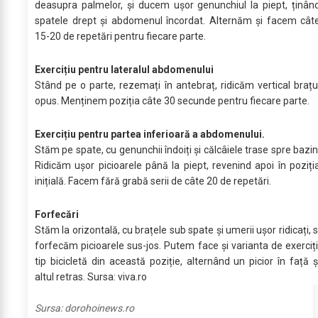
deasupra palmelor, și ducem ușor genunchiul la piept, ținân
spatele drept și abdomenul încordat. Alternăm și facem cât
15-20 de repetări pentru fiecare parte.
Exercițiu pentru lateralul abdomenului
Stând pe o parte, rezemați în antebraț, ridicăm vertical brațu
opus. Menținem poziția câte 30 secunde pentru fiecare parte.
Exercițiu pentru partea inferioară a abdomenului.
Stăm pe spate, cu genunchii îndoiți și călcâiele trase spre bazin
Ridicăm ușor picioarele până la piept, revenind apoi în poziți
inițială. Facem fără grabă serii de câte 20 de repetări.
Forfecări
Stăm la orizontală, cu brațele sub spate și umerii ușor ridicați, s
forfecăm picioarele sus-jos. Putem face și varianta de exerciți
tip bicicletă din această poziție, alternând un picior în față ș
altul retras. Sursa: viva.ro
Sursa:
dorohoinews.ro