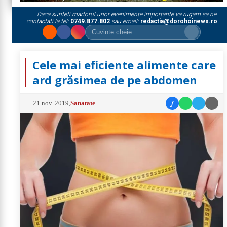
Daca sunteti martorul unor evenimente importante va rugam sa ne
contactati la tel:
0749.877.802
sau email:
redactia@dorohoinews.ro
Cele mai eficiente alimente care
ard grăsimea de pe abdomen
f
21 nov. 2019
,
Sanatate