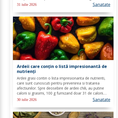
vitaminele A si C, fibre si acid folic, substante nutritive
Sanatate
31 iulie 2026
care contribuie la eliminarea toxinelor din...
Ardeii care conțin o listă impresionantă de
nutrienți
Ardeii grasi contin o lista impresionanta de nutrienti,
care sunt cunoscuti pentru prevenirea si tratarea
afectiunilor. Spre deosebire de ardeii chili, au putine
calorii si grasimi, 100 g furnizand doar 31 de calorii.
Ardeii dulci contin cantitati mici de capsaicina, un
Sanatate
30 iulie 2026
compus alcaloid. Primele...