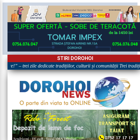
STIRI DOROHOI
re!” – trei zile dedicate tradițiilor, culturii și comunității Trei tradiț