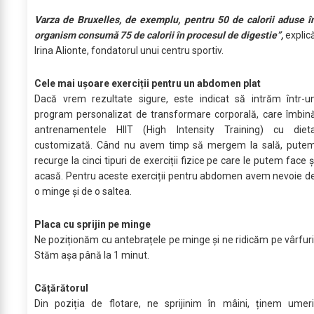
Varza de Bruxelles, de exemplu, pentru 50 de calorii aduse î
organism consumă 75 de calorii în procesul de digestie”,
explic
Irina Alionte, fondatorul unui centru sportiv.
Cele mai ușoare exerciții pentru un abdomen plat
Dacă vrem rezultate sigure, este indicat să intrăm într-u
program personalizat de transformare corporală, care îmbin
antrenamentele HIIT (High Intensity Training) cu diet
customizată. Când nu avem timp să mergem la sală, pute
recurge la cinci tipuri de exerciții fizice pe care le putem face ș
acasă. Pentru aceste exerciții pentru abdomen avem nevoie d
o minge și de o saltea.
Placa cu sprijin pe minge
Ne poziționăm cu antebrațele pe minge și ne ridicăm pe vârfuri
Stăm așa până la 1 minut.
Cățărătorul
Din poziția de flotare, ne sprijinim în mâini, ținem umeri