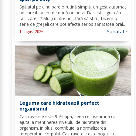
Spălatul pe dinți pare o rutină simplă, un gest automat
pe care îl facem de două ori pe zi. Dar ești sigur că o
faci corect? Mulți dintre noi, fără să știm, facem o
serie de greșeli care pot afecta serios sănătatea orală
pe termen lung. De la o tehnică greșită la alegerea
Sanatate
1 august 2026
incorectă a...
Leguma care hidratează perfect
organismul
Castravetele este 95% apa, ceea ce inseamna ca
ajuta la mentinerea nivelului de hidratare din
organism. in plus, contribuie la normalizarea
temperaturii corpului. Castravetele este bogat in