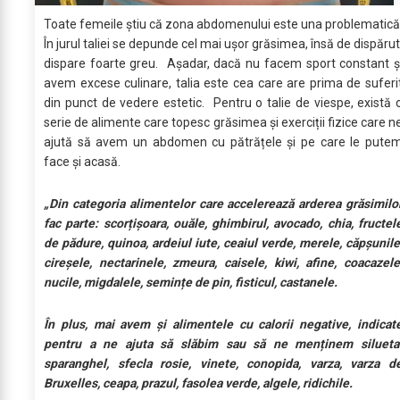
Toate femeile știu că zona abdomenului este una problematică
În jurul taliei se depunde cel mai ușor grăsimea, însă de dispărut
dispare foarte greu. Așadar, dacă nu facem sport constant ș
avem excese culinare, talia este cea care are prima de suferi
din punct de vedere estetic. Pentru o talie de viespe, există 
serie de alimente care topesc grăsimea și exerciții fizice care n
ajută să avem un abdomen cu pătrățele și pe care le pute
face și acasă.
„Din categoria alimentelor care accelerează arderea grăsimilo
fac parte: scorțișoara, ouăle, ghimbirul, avocado, chia, fructel
de pădure, quinoa, ardeiul iute, ceaiul verde, merele, căpșunile
cireșele, nectarinele, zmeura, caisele, kiwi, afine, coacazele
nucile, migdalele, semințe de pin, fisticul, castanele.
În plus, mai avem și alimentele cu calorii negative, indicat
pentru a ne ajuta să slăbim sau să ne menținem silueta
sparanghel, sfecla rosie, vinete, conopida, varza, varza d
Bruxelles, ceapa, prazul, fasolea verde, algele, ridichile.