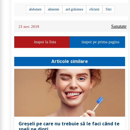
abdomen
alimente
ard grăsimea
eficient
Stiri
Sanatate
21 nov. 2019
inapoi la lista
inapoi pe prima pagina
Articole similare
Greșeli pe care nu trebuie să le faci când te
speli pe dinți