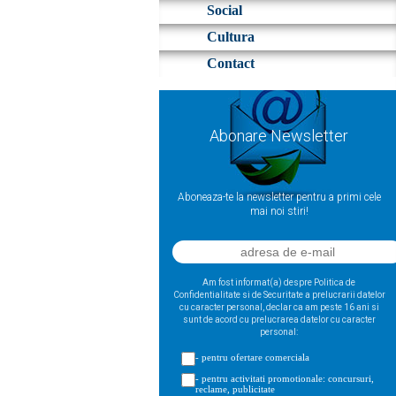
Social
Cultura
Contact
Abonare Newsletter
Aboneaza-te la newsletter pentru a primi cele
mai noi stiri!
Am fost informat(a) despre Politica de
Confidentialitate si de Securitate a prelucrarii datelor
cu caracter personal, declar ca am peste 16 ani si
sunt de acord cu prelucrarea datelor cu caracter
personal:
- pentru ofertare comerciala
- pentru activitati promotionale: concursuri,
reclame, publicitate