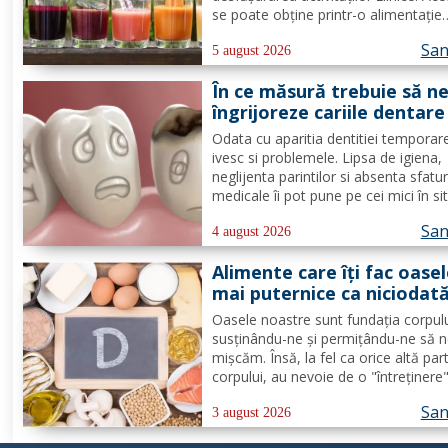
se poate obține printr-o alimentație
adecvată și suficiente ore de odihnă
San
Citește despre băuturile care pot ofe
5 august 2026
energie dimineața. În general, oamen
În ce măsură trebuie să n
aleg să bea cafea...
îngrijoreze cariile dentare
copii
Odata cu aparitia dentitiei temporar
ivesc si problemele. Lipsa de igiena,
neglijenta parintilor si absenta sfatur
medicale îi pot pune pe cei mici în sit
neplacute, ivindu-se cariile dentare. D
San
de lapte se pot caria asemenea celo
4 august 2026
permanenti, diferenta mare este ca
Alimente care îți fac oase
structura...
mai puternice ca niciodat
Oasele noastre sunt fundația corpulu
susținându-ne și permițându-ne să 
mișcăm. Însă, la fel ca orice altă par
corpului, au nevoie de o "întreținere
constantă pentru a rămâne puternice
San
sănătoase de-a lungul vieții. Din feric
3 august 2026
nu ai nevoie de poțiuni magice, ci de