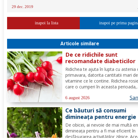
29 dec. 2019
inapoi la lista
inapoi pe prima pagin
Articole similare
De ce ridichile sunt
recomandate diabeticilor
Ridichea te ajuta în lupta cu astenia
primavara, datorita cantitatii mari d
vitamine ce le contine. Ridichea rosi
care o cumperi în aceasta perioada,
contine carbohidrati, vitamina C este
San
proportie de 25%, vitamina B, acid fo
6 august 2026
potasiu, magneziu si multe alte
Ce băuturi să consumi
componente ce-ti sunt de...
dimineața pentru energie
tot parcursul zilei?
De obicei, ai nevoie de mai multă en
dimineața pentru a fi mai eficient în
desfășurarea activităților zilnice. Ac