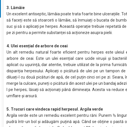
3. Lămâie
Un excelent antiseptic, lămâia poate trata foarte bine ulcerațiile. To
să faceți este să stoarceti o lămâie, să înmuiați o bucata de bumb
suc și să o aplicați pe herpes. Această operație trebuie repetată de 
pe zi pentru a permite substanței să acționeze asupra pielii.
4. Ulei esențial de arbore de ceai
Un alt remediu natural foarte eficient pentru herpes este uleiul 
arbore de ceai. Este un ulei esențial care ucide virușii și bacteriil
aplicat cu ușurință, dar atentie, trebuie utilizat de la prima furnică
dispariția herpesului. Aplicați o picătură de ulei pe un tampon d
diluați-l cu două picături de apă, de cel puțin cinci ori pe zi. Seara, 
merge la culcare, puneți o picătură din acest ulei pe un bandaj adezi
l pe herpes; lăsați să acționați până dimineața. Acesta va reduce 
umflare și arsură.
5. Trucuri care vindeca rapid herpesul. Argila verde
Argila verde este un remediu excelent pentru răni. Punem ½ lingur
pudră într-un bol și adăugăm puțină apă. Când se obține o pastă