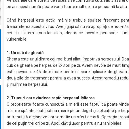
Persoanele care suferă de răceală se confruntă cu 2 sau 3 astfel 
pe an, acest număr poate varia foarte mult de la o persoană la alta.
Când herpesul este activ, mâinile trebuie spălate frecvent pent
transmiterea acestui virus. Aveți grijă să nu vă apropiați de nou-năs
cei cu sistem imunitar slab, deoarece aceste persoane sun
vulnerabile.
1. Un cub de gheață
Gheața este unul dintre cei mai buni aliați împotriva herpesului. Doa
cub de gheață pe herpes de 2/3 ori pe zi. Avem nevoie de mult tim
este nevoie de 45 de minute pentru fiecare aplicare de gheata 
două zile de tratament pentru a avea succes. Acest remediu redu
și mărimea herpesului.
2. Trucuri care vindeca rapid herpesul. Mierea
O proprietate foarte cunoscută a mierii este faptul că poate vinde
mâinile spălate, luați puțina miere pe un deget și aplicați-o pe her
ar trebui să acționeze aproximativ un sfert de oră. Operația trebu
de cel puțin trei ori pe zi. Apoi, clătiți ușor, pentru a nu rani pielea.