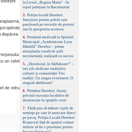
standard Euro 6 Trapă
 clătește.
la Liceul „Regina Maria” - în
panoramică, geamuri
topul județean la Bacalaureat
spate fumurii Carlig de
remorcare Bonus: -
3
.
Poliția locală Dorohoi:
Covorașe textile montate
Sancțiuni pentru șoferii care
cataplasmă,
pe mașină. -Ofer și un
parchează pe trecerile de pietoni
oi aplicați
set de covorașe din
sau în apropierea acestora
cauciuc/pvc. -Se vinde
a dispărea.
4
.
Premieră medicală la Spitalul
împreună cu un set de
Municipal „Academician Leon
anvelope de iarnă.
Dănăilă” Dorohoi – prima
artroplastie totală de șold
herpesului.
necimentată, realizată cu succes
cu un catel
5
.
„Dorohoiul, în Sărbătoare!” –
trei zile dedicate tradițiilor,
culturii și comunității Trei
tradiții. Un singur eveniment. O
singură sărbătoare!
et de cidru
6
.
Primăria Dorohoi: Anunț
privind execuția lucrărilor de
dezinsecție în spațiile verzi
7
.
Tânăr pus să măture cojile de
seminţe pe care le aruncase direct
pe pavaj. Poliţia Locală Dorohoi:
Respectul față de spațiul comun
trebuie să fie o prioritate pentru
fiecare dintre noi”