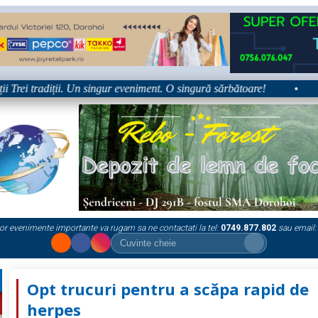
rei tradiții. Un singur eveniment. O singură sărbătoare!
•
Plat
or evenimente importante va rugam sa ne contactati la tel:
0749.877.802
sau email:
Opt trucuri pentru a scăpa rapid de
herpes