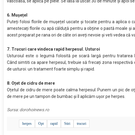
vâscoasă, se aplică pe piele. Se lasă la uscat 30 de minute și apoi se
6. Mușețel
Puteți folosi florile de mușețel uscate și tocate pentru a aplica o 
amestecați florile cu apă călduță pentru a obține o pastă moale și ap
acest preparat pe rana ori de câte ori aveți nevoie și veti vedea că v
7. Trucuri care vindeca rapid herpesul. Usturoi
Usturoiul este o legumă folosită pe scară largă pentru tratarea 
Când simtiti ca apare herpesul, trebuie să frecați zona respectivă 
de usturoi: un tratament foarte simplu și rapid.
8. Oțet de cidru de mere
Oțetul de cidru de mere poate calma herpesul. Punem un pic de oț
de mere pe un tampon de bumbac și îl aplicăm ușor pe herpes.
Sursa:
dorohoinews.ro
herpes
Opt
rapid
Stiri
trucuri