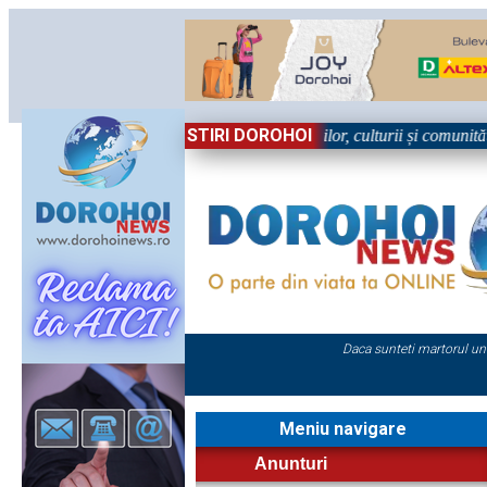
STIRI DOROHOI
n Sărbătoare!” – trei zile dedicate tradițiilor, culturii și comunității T
Daca sunteti martorul un
Meniu navigare
Anunturi