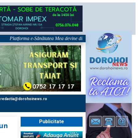
atforma e-Sănătatea Mea devine disponibilă pe 1 septembrie: pacientul de
redactia@dorohoinews.ro
Publicitate
jun