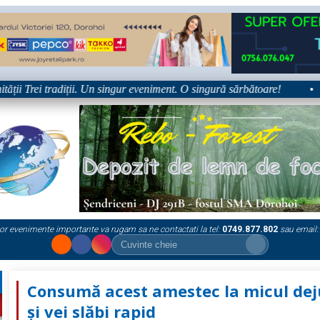
 Trei tradiții. Un singur eveniment. O singură sărbătoare!
•
Pl
or evenimente importante va rugam sa ne contactati la tel:
0749.877.802
sau email:
Consumă acest amestec la micul de
și vei slăbi rapid