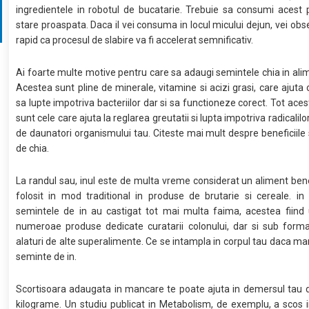
ingredientele in robotul de bucatarie. Trebuie sa consumi acest 
stare proaspata. Daca il vei consuma in locul micului dejun, vei obs
rapid ca procesul de slabire va fi accelerat semnificativ.
Ai foarte multe motive pentru care sa adaugi semintele chia in alim
Acestea sunt pline de minerale, vitamine si acizi grasi, care ajuta
sa lupte impotriva bacteriilor dar si sa functioneze corect. Tot ace
sunt cele care ajuta la reglarea greutatii si lupta impotriva radicalilor 
de daunatori organismului tau. Citeste mai mult despre beneficiile
de chia.
La randul sau, inul este de multa vreme considerat un aliment bene
folosit in mod traditional in produse de brutarie si cereale. in u
semintele de in au castigat tot mai multa faima, acestea fiind u
numeroae produse dedicate curatarii colonului, dar si sub form
alaturi de alte superalimente. Ce se intampla in corpul tau daca man
seminte de in.
Scortisoara adaugata in mancare te poate ajuta in demersul tau 
kilograme. Un studiu publicat in Metabolism, de exemplu, a scos 