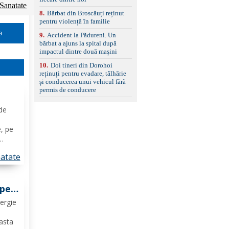
Sanatate
8
.
Bărbat din Broscăuți reținut
pentru violență în familie
a
9
.
Accident la Pădureni. Un
bărbat a ajuns la spital după
impactul dintre două mașini
10
.
Doi tineri din Dorohoi
reținuți pentru evadare, tâlhărie
și conducerea unui vehicul fără
permis de conducere
 de
e
e, pe
 în
atate
lic,
 pe
ergie
easta