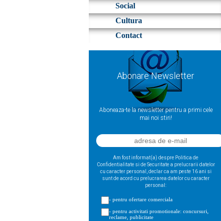
Social
Cultura
Contact
Abonare Newsletter
Aboneaza-te la newsletter pentru a primi cele
mai noi stiri!
Am fost informat(a) despre Politica de
Confidentialitate si de Securitate a prelucrarii datelor
cu caracter personal, declar ca am peste 16 ani si
sunt de acord cu prelucrarea datelor cu caracter
personal:
- pentru ofertare comerciala
- pentru activitati promotionale: concursuri,
reclame, publicitate