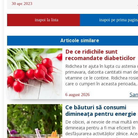
30 apr. 2023
inapoi la lista
inapoi pe prima pagin
Articole similare
De ce ridichile sunt
recomandate diabeticilor
Ridichea te ajuta în lupta cu astenia
primavara, datorita cantitatii mari d
vitamine ce le contine. Ridichea rosi
care o cumperi în aceasta perioada,
contine carbohidrati, vitamina C este
San
proportie de 25%, vitamina B, acid fo
6 august 2026
potasiu, magneziu si multe alte
Ce băuturi să consumi
componente ce-ti sunt de...
dimineața pentru energie
tot parcursul zilei?
De obicei, ai nevoie de mai multă en
dimineața pentru a fi mai eficient în
desfășurarea activităților zilnice. Ac