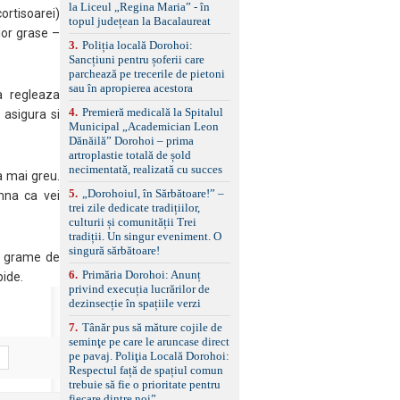
standard Euro 6 Trapă
la Liceul „Regina Maria” - în
rtisoarei)
panoramică, geamuri
topul județean la Bacalaureat
spate fumurii Carlig de
lor grase –
remorcare Bonus: -
3
.
Poliția locală Dorohoi:
Covorașe textile montate
Sancțiuni pentru șoferii care
pe mașină. -Ofer și un
parchează pe trecerile de pietoni
set de covorașe din
sau în apropierea acestora
a regleaza
cauciuc/pvc. -Se vinde
4
.
Premieră medicală la Spitalul
e asigura si
împreună cu un set de
Municipal „Academician Leon
anvelope de iarnă.
Dănăilă” Dorohoi – prima
artroplastie totală de șold
necimentată, realizată cu succes
a mai greu.
5
.
„Dorohoiul, în Sărbătoare!” –
mna ca vei
trei zile dedicate tradițiilor,
culturii și comunității Trei
tradiții. Un singur eveniment. O
singură sărbătoare!
de grame de
6
.
Primăria Dorohoi: Anunț
pide.
privind execuția lucrărilor de
dezinsecție în spațiile verzi
7
.
Tânăr pus să măture cojile de
seminţe pe care le aruncase direct
pe pavaj. Poliţia Locală Dorohoi:
Respectul față de spațiul comun
trebuie să fie o prioritate pentru
fiecare dintre noi”