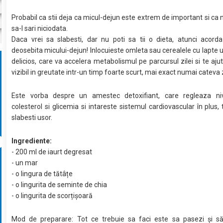
Probabil ca stii deja ca micul-dejun este extrem de important si ca n
sa-l sari niciodata.
Daca vrei sa slabesti, dar nu poti sa tii o dieta, atunci acord
deosebita micului-dejun! Inlocuieste omleta sau cerealele cu lapte 
delicios, care va accelera metabolismul pe parcursul zilei si te ajut
vizibil in greutate intr-un timp foarte scurt, mai exact numai cateva z
Este vorba despre un amestec detoxifiant, care regleaza niv
colesterol si glicemia si intareste sistemul cardiovascular în plus, 
slabesti usor.
Ingrediente:
- 200 ml de iaurt degresat
- un mar
- o lingura de tătâțe
- o lingurita de seminte de chia
- o lingurita de scorțișoară
Mod de preparare: Tot ce trebuie sa faci este sa pasezi și s