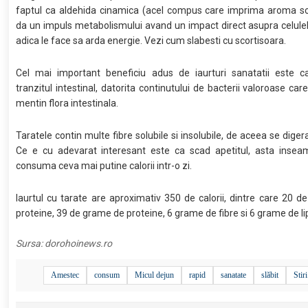
faptul ca aldehida cinamica (acel compus care imprima aroma sco
da un impuls metabolismului avand un impact direct asupra celule
adica le face sa arda energie. Vezi cum slabesti cu scortisoara.
Cel mai important beneficiu adus de iaurturi sanatatii este c
tranzitul intestinal, datorita continutului de bacterii valoroase car
mentin flora intestinala.
Taratele contin multe fibre solubile si insolubile, de aceea se diger
Ce e cu adevarat interesant este ca scad apetitul, asta insea
consuma ceva mai putine calorii intr-o zi.
Iaurtul cu tarate are aproximativ 350 de calorii, dintre care 20 
proteine, 39 de grame de proteine, 6 grame de fibre si 6 grame de li
Sursa:
dorohoinews.ro
Amestec
consum
Micul dejun
rapid
sanatate
slăbit
Stiri