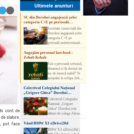
Ultimele anunturi
SC din Dorohoi angajează șofer
categoria C+E pe perioadă
nedeterminată
Societate comercială din
Dorohoi angajează șofer
categoria C+E pe
perioadă nedeterminată.
Candidatul trebuie să
Angajăm personal fast-food –
aibă experiență și atestat
Zehab Kebab
transport marfă. Pentru
detalii, vă rog să sunați la
Ești o persoană serioasă,
numărul de telefon.
dinamică și îți dorești un
loc de muncă stabil? Te
așteptăm în echipa Zehab
Kebab! Posturi
Colectivul Colegiului Național
disponibile: -
„Grigore Ghica” Dorohoi
SHAORMAR AJUTOR
transmite sincere condoleanțe
BUCATAR 2/posturi -
Colectivul Colegiului
LUCRATOR
Național „Grigore
COMERCIAL
Ghica” Dorohoi este
tii cont de
VANZATOR /2 posturi
alături de colega Alexa
OFERIM : Contract de
 de slabire.
Lăcrămioara la trecerea în
muncă Program flexibil
Vând BMW X3 xDrive20d
neființă a soțului și
, pot face
Salariu motivant, în
transmite sincere
BMW X3 xDrive20d |
funcție de experienț
condoleanțe familiei.