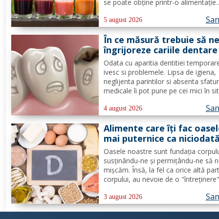
se poate obține printr-o alimentație
adecvată și suficiente ore de odihnă
San
Citește despre băuturile care pot ofe
5 august 2026
energie dimineața. În general, oamen
În ce măsură trebuie să n
aleg să bea cafea...
îngrijoreze cariile dentare
copii
Odata cu aparitia dentitiei temporar
ivesc si problemele. Lipsa de igiena,
neglijenta parintilor si absenta sfatur
medicale îi pot pune pe cei mici în sit
neplacute, ivindu-se cariile dentare. D
San
de lapte se pot caria asemenea celo
4 august 2026
permanenti, diferenta mare este ca
Alimente care îți fac oase
structura...
mai puternice ca niciodat
Oasele noastre sunt fundația corpulu
susținându-ne și permițându-ne să 
mișcăm. Însă, la fel ca orice altă par
corpului, au nevoie de o "întreținere
constantă pentru a rămâne puternice
San
sănătoase de-a lungul vieții. Din feric
3 august 2026
nu ai nevoie de poțiuni magice, ci de
alimente simple, dar...