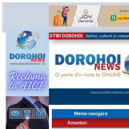
STIRI DOROHOI
în Sărbătoare!” – trei zile dedicate tradițiilor, culturii și comunității
Daca sunteti martorul un
Meniu navigare
Anunturi