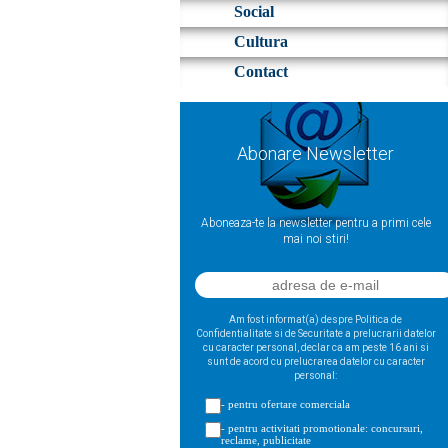
Social
Cultura
Contact
Abonare Newsletter
Aboneaza-te la newsletter pentru a primi cele
mai noi stiri!
Am fost informat(a) despre Politica de
Confidentialitate si de Securitate a prelucrarii datelor
cu caracter personal, declar ca am peste 16 ani si
sunt de acord cu prelucrarea datelor cu caracter
personal:
- pentru ofertare comerciala
- pentru activitati promotionale: concursuri,
reclame, publicitate