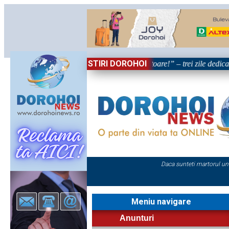
STIRI DOROHOI
„Dorohoiul, în Sărbătoare!” – trei zile dedicate tradi
Daca sunteti martorul un
Meniu navigare
Anunturi