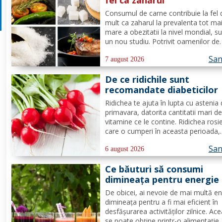
fel ca zahărul
Consumul de carne contribuie la fel 
mult ca zaharul la prevalenta tot ma
mare a obezitatii la nivel mondial, s
un nou studiu. Potrivit oamenilor de
stiinta de la Universitatea din Adelai
San
grasimile si carbohidratii ne pot ofer
7 august 2026
suficienta energie pentru a satisface
De ce ridichile sunt
cererile...
recomandate diabeticilor
Ridichea te ajuta în lupta cu astenia
primavara, datorita cantitatii mari d
vitamine ce le contine. Ridichea rosi
care o cumperi în aceasta perioada,
contine carbohidrati, vitamina C este
San
proportie de 25%, vitamina B, acid fo
6 august 2026
potasiu, magneziu si multe alte
Ce băuturi să consumi
componente ce-ti sunt de...
dimineața pentru energie
tot parcursul zilei?
De obicei, ai nevoie de mai multă en
dimineața pentru a fi mai eficient în
desfășurarea activităților zilnice. Ac
se poate obține printr-o alimentație