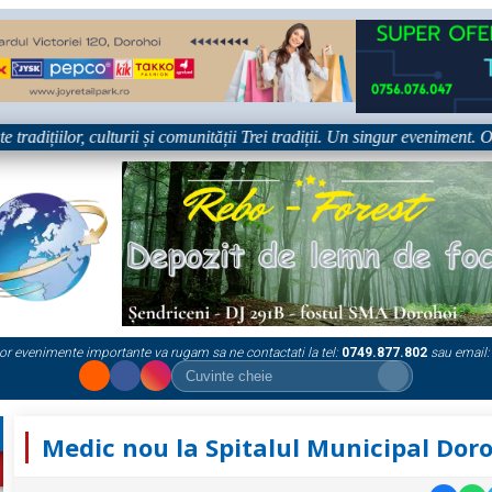
țiilor, culturii și comunității Trei tradiții. Un singur eveniment. O sing
or evenimente importante va rugam sa ne contactati la tel:
0749.877.802
sau email:
Medic nou la Spitalul Municipal Dor