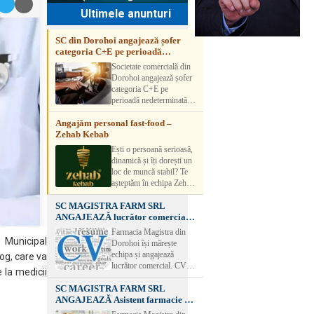
Ultimele anunturi
SC din Dorohoi angajează șofer
categoria C+E pe perioadă
nedeterminată
Societate comercială din
Dorohoi angajează șofer
categoria C+E pe
perioadă nedeterminată.
Candidatul trebuie să
Angajăm personal fast-food –
aibă experiență și atestat
Zehab Kebab
transport marfă. Pentru
detalii, vă rog să sunați la
Ești o persoană serioasă,
numărul de telefon.
dinamică și îți dorești un
loc de muncă stabil? Te
așteptăm în echipa Zehab
Kebab! Posturi
SC MAGISTRA FARM SRL
disponibile: -
ANGAJEAZĂ lucrător comercial –
SHAORMAR AJUTOR
DOROHOI
BUCATAR 2/posturi -
Farmacia Magistra din
LUCRATOR
 Municipal
Dorohoi își mărește
COMERCIAL
echipa și angajează
log, care va
VANZATOR /2 posturi
lucrător comercial. CV-
e la medicii
OFERIM : Contract de
urile se pot depune: * la
muncă Program flexibil
SC MAGISTRA FARM SRL
sediul Farmaciei
Salariu motivant, în
ANGAJEAZĂ Asistent farmacie –
Magistra – Bulevardul
funcție de experienț
DOROHOI
Victoriei nr. 23, Dorohoi