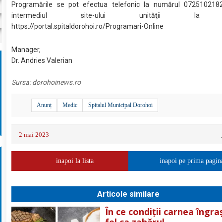
Programările se pot efectua telefonic la numărul 072510218
intermediul site-ului unităţii la 
https://portal.spitaldorohoi.ro/Programari-Online
Manager,
Dr. Andries Valerian
Sursa:
dorohoinews.ro
Anunț
Medic
Spitalul Municipal Dorohoi
2 mai 2023
inapoi la lista
inapoi pe prima pagin
Articole similare
În ce condiții carnea îngra