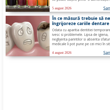
adecvată și suficiente ore de odihnă
San
Citește despre băuturile care pot ofe
5 august 2026
energie dimineața. În general, oamen
În ce măsură trebuie să n
aleg să bea cafea...
îngrijoreze cariile dentare
copii
Odata cu aparitia dentitiei temporar
ivesc si problemele. Lipsa de igiena,
neglijenta parintilor si absenta sfatur
medicale îi pot pune pe cei mici în sit
neplacute, ivindu-se cariile dentare. D
San
de lapte se pot caria asemenea celo
4 august 2026
permanenti, diferenta mare este ca
structura...