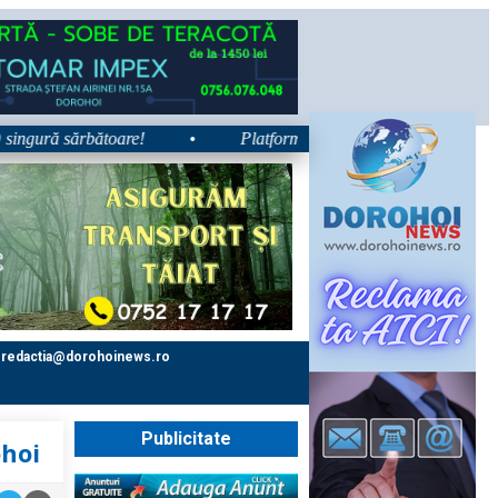
ură sărbătoare!
•
Platforma e-Sănătatea Mea devine disponibil
redactia@dorohoinews.ro
Publicitate
ohoi