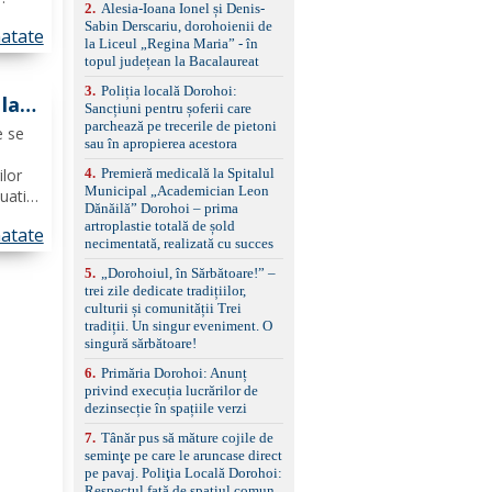
control, asistent
2
.
Alesia-Ioana Ionel și Denis-
.
schimbare bandă și
Sabin Derscariu, dorohoienii de
atate
ri
menținere bandă Faruri
la Liceul „Regina Maria” - în
bi-xenon adaptive cu
ii
topul județean la Bacalaureat
funcție Cornering,
e
3
.
Poliția locală Dorohoi:
asistent fază lungă
 la
Sancțiuni pentru șoferii care
automată , lumini de zi
parchează pe trecerile de pietoni
LED, proiectoare ceață
e se
sau în apropierea acestora
LED, spălătoare faruri
Senzori parcare
4
.
Premieră medicală la Spitalul
ilor
față/spate, cameră
Municipal „Academician Leon
uatii
marșarier Keyless entry
Dănăilă” Dorohoi – prima
& start, geamuri electrice
intii
artroplastie totală de șold
atate
față/spate, oglinzi
r
necimentată, realizată cu succes
electrice, încălzite și
rabatabile Sistem hands-
5
.
„Dorohoiul, în Sărbătoare!” –
free, Bluetooth, USB
trei zile dedicate tradițiilor,
Sistem start/stop, frână
culturii și comunității Trei
de parcare electrică,
tradiții. Un singur eveniment. O
anvelope vară runflat
singură sărbătoare!
Control presiune pneuri,
6
.
Primăria Dorohoi: Anunț
filtru de particule,
privind execuția lucrărilor de
standard Euro 6 Trapă
dezinsecție în spațiile verzi
panoramică, geamuri
spate fumurii Carlig de
7
.
Tânăr pus să măture cojile de
remorcare Bonus: -
seminţe pe care le aruncase direct
Covorașe textile montate
pe pavaj. Poliţia Locală Dorohoi:
pe mașină. -Ofer și un
Respectul față de spațiul comun