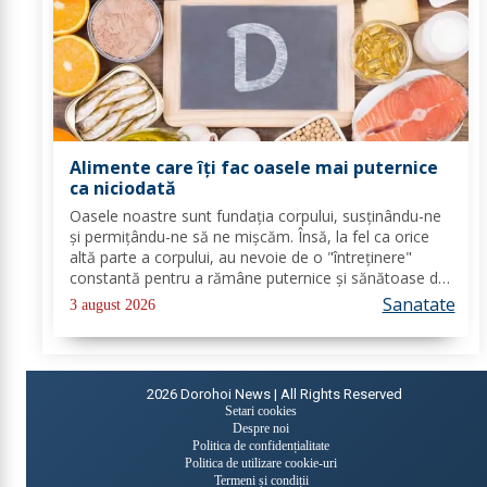
Alimente care îți fac oasele mai puternice
ca niciodată
Oasele noastre sunt fundația corpului, susținându-ne
și permițându-ne să ne mișcăm. Însă, la fel ca orice
altă parte a corpului, au nevoie de o "întreținere"
constantă pentru a rămâne puternice și sănătoase de-
a lungul vieții. Din fericire, nu ai nevoie de poțiuni
Sanatate
3 august 2026
magice, ci de alimente simple, dar...
2026
Dorohoi News | All Rights Reserved
Setari cookies
Despre noi
Politica de confidențialitate
Politica de utilizare cookie-uri
Termeni și condiții