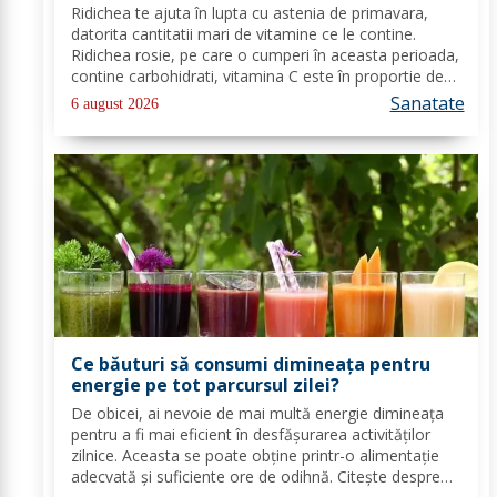
Ridichea te ajuta în lupta cu astenia de primavara,
datorita cantitatii mari de vitamine ce le contine.
Ridichea rosie, pe care o cumperi în aceasta perioada,
contine carbohidrati, vitamina C este în proportie de
25%, vitamina B, acid folic, potasiu, magneziu si multe
Sanatate
6 august 2026
alte componente ce-ti sunt de...
Ce băuturi să consumi dimineața pentru
energie pe tot parcursul zilei?
De obicei, ai nevoie de mai multă energie dimineața
pentru a fi mai eficient în desfășurarea activităților
zilnice. Aceasta se poate obține printr-o alimentație
adecvată și suficiente ore de odihnă. Citește despre