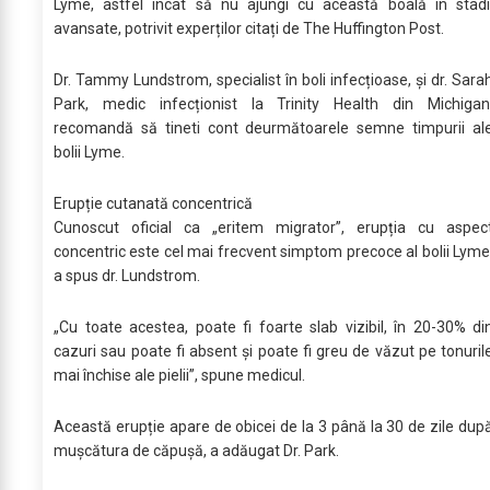
Lyme, astfel încât să nu ajungi cu această boală in stadi
avansate, potrivit experților citați de The Huffington Post.
Dr. Tammy Lundstrom, specialist în boli infecțioase, și dr. Sara
Park, medic infecționist la Trinity Health din Michigan
recomandă să tineti cont deurmătoarele semne timpurii al
bolii Lyme.
Erupție cutanată concentrică
Cunoscut oficial ca „eritem migrator”, erupția cu aspec
concentric este cel mai frecvent simptom precoce al bolii Lyme
a spus dr. Lundstrom.
„Cu toate acestea, poate fi foarte slab vizibil, în 20-30% di
cazuri sau poate fi absent și poate fi greu de văzut pe tonuril
mai închise ale pielii”, spune medicul.
Această erupție apare de obicei de la 3 până la 30 de zile dup
mușcătura de căpușă, a adăugat Dr. Park.