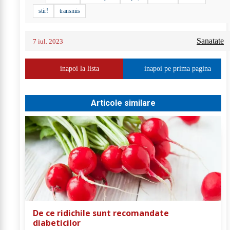
stir!
transmis
Sanatate
7 iul. 2023
inapoi la lista
inapoi pe prima pagina
Articole similare
De ce ridichile sunt recomandate
diabeticilor