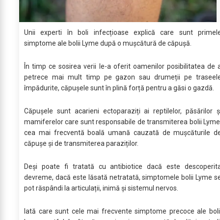
Unii experti în boli infecțioase explică care sunt primel
simptome ale bolii Lyme după o mușcătură de căpușă.
În timp ce sosirea verii le-a oferit oamenilor posibilitatea de 
petrece mai mult timp pe gazon sau drumeții pe traseel
împădurite, căpușele sunt în plină forță pentru a găsi o gazdă.
Căpușele sunt acarieni ectoparaziți ai reptilelor, păsărilor ș
mamiferelor care sunt responsabile de transmiterea bolii Lyme
cea mai frecventă boală umană cauzată de mușcăturile d
căpușe și de transmiterea paraziților.
Deși poate fi tratată cu antibiotice dacă este descoperit
devreme, dacă este lăsată netratată, simptomele bolii Lyme s
pot răspândi la articulații, inimă și sistemul nervos.
Iată care sunt cele mai frecvente simptome precoce ale boli