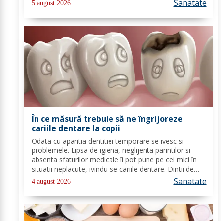
băuturile care pot oferi energie dimineața. În general,
Sanatate
5 august 2026
oamenii aleg să bea cafea...
În ce măsură trebuie să ne îngrijoreze
cariile dentare la copii
Odata cu aparitia dentitiei temporare se ivesc si
problemele. Lipsa de igiena, neglijenta parintilor si
absenta sfaturilor medicale îi pot pune pe cei mici în
situatii neplacute, ivindu-se cariile dentare. Dintii de
lapte se pot caria asemenea celor permanenti,
Sanatate
4 august 2026
diferenta mare este ca structura...