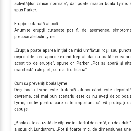
activităților zilnice normale”, dar poate masca boala Lyme, 
spus Parker.
Erupție cutanată atipică
Anumite erupții cutanate pot fi, de asemenea, simptom
precoce ale bolii Lyme.
„Erupția poate apărea inițial ca mici umflături roșii sau punct
roșii solide care apoi se extind treptat, dar nu toată lumea ar
acest tip de erupție”, spune dr. Parker. „Pot să apară și alt
manifestări ale pielii, cum ar fi urticaria”.
Cum să preveniți boala Lyme
Deși boala Lyme este tratabilă atunci când este depistat
devreme, cel mai bun scenariu este că nu aveți deloc boal
Lyme, motiv pentru care este important să vă protejați d
căpușe.
„Boala este cauzată de căpușe în stadiul de nimfă, nu de adulți”
a spus dr. Lundstrom. „Pot fi foarte mici, de dimensiunea une