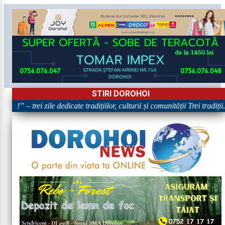
STIRI DOROHOI
e!” – trei zile dedicate tradițiilor, culturii și comunității Trei tradiți