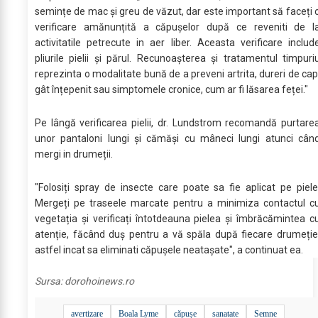
semințe de mac și greu de văzut, dar este important să faceți 
verificare amănunțită a căpușelor după ce reveniti de l
activitatile petrecute in aer liber. Aceasta verificare includ
pliurile pielii și părul. Recunoașterea și tratamentul timpuri
reprezinta o modalitate bună de a preveni artrita, dureri de cap
gât înțepenit sau simptomele cronice, cum ar fi lăsarea feței."
Pe lângă verificarea pielii, dr. Lundstrom recomandă purtare
unor pantaloni lungi și cămăși cu mâneci lungi atunci cân
mergi in drumeții.
"Folosiți spray de insecte care poate sa fie aplicat pe piele
Mergeți pe traseele marcate pentru a minimiza contactul c
vegetația și verificați întotdeauna pielea și îmbrăcămintea c
atenție, făcând duș pentru a vă spăla după fiecare drumeție
astfel incat sa eliminati căpușele neatașate", a continuat ea.
Sursa:
dorohoinews.ro
avertizare
Boala Lyme
căpușe
sanatate
Semne