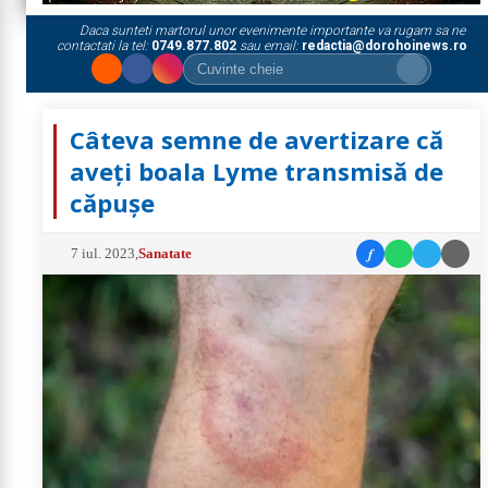
Daca sunteti martorul unor evenimente importante va rugam sa ne
contactati la tel:
0749.877.802
sau email:
redactia@dorohoinews.ro
Câteva semne de avertizare că
aveți boala Lyme transmisă de
căpușe
f
7 iul. 2023
,
Sanatate