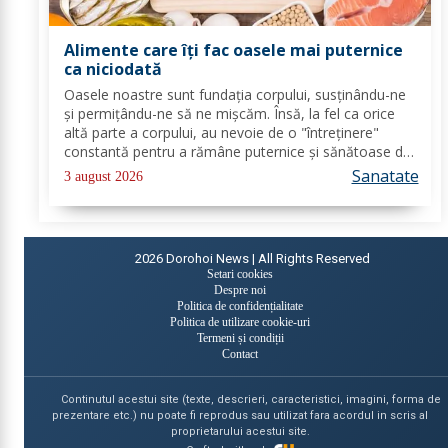
Alimente care îți fac oasele mai puternice
ca niciodată
Oasele noastre sunt fundația corpului, susținându-ne
și permițându-ne să ne mișcăm. Însă, la fel ca orice
altă parte a corpului, au nevoie de o "întreținere"
constantă pentru a rămâne puternice și sănătoase de-
a lungul vieții. Din fericire, nu ai nevoie de poțiuni
Sanatate
3 august 2026
magice, ci de alimente simple, dar...
2026
Dorohoi News | All Rights Reserved
Setari cookies
Despre noi
Politica de confidențialitate
Politica de utilizare cookie-uri
Termeni și condiții
Contact
Continutul acestui site (texte, descrieri, caracteristici, imagini, forma de
prezentare etc.) nu poate fi reprodus sau utilizat fara acordul in scris al
proprietarului acestui site.