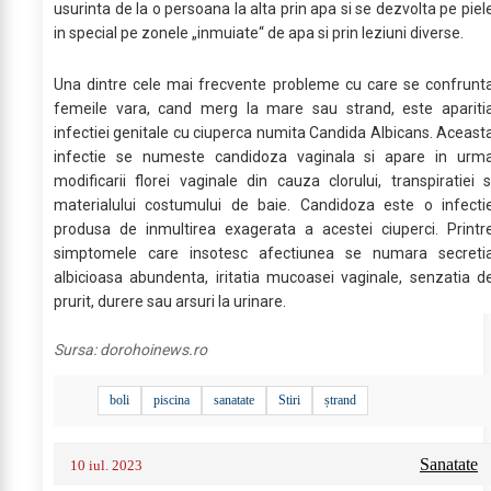
usurinta de la o persoana la alta prin apa si se dezvolta pe piel
in special pe zonele „inmuiate“ de apa si prin leziuni diverse.
Una dintre cele mai frecvente probleme cu care se confrunt
femeile vara, cand merg la mare sau strand, este apariti
infectiei genitale cu ciuperca numita Candida Albicans. Aceast
infectie se numeste candidoza vaginala si apare in urm
modificarii florei vaginale din cauza clorului, transpiratiei s
materialului costumului de baie. Candidoza este o infecti
produsa de inmultirea exagerata a acestei ciuperci. Printr
simptomele care insotesc afectiunea se numara secreti
albicioasa abundenta, iritatia mucoasei vaginale, senzatia d
prurit, durere sau arsuri la urinare.
Sursa:
dorohoinews.ro
boli
piscina
sanatate
Stiri
ștrand
Sanatate
10 iul. 2023