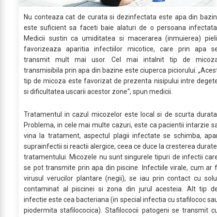
Nu conteaza cat de curata si dezinfectata este apa din bazin
este suficient sa faceti baie alaturi de o persoana infectata
Medicii sustin ca umiditatea si macerarea (inmuierea) pieli
favorizeaza aparitia infectiilor micotice, care prin apa s
transmit mult mai usor. Cel mai intalnit tip de micoz
transmisibila prin apa din bazine este ciuperca piciorului. „Aces
tip de micoza este favorizat de prezenta nisipului intre deget
si dificultatea uscarii acestor zone“, spun medicii.
Tratamentul in cazul micozelor este local si de scurta durata
Problema, in cele mai multe cazuri, este ca pacientii intarzie s
vina la tratament, aspectul plagii infectate se schimba, apa
suprainfectii si reactii alergice, ceea ce duce la cresterea durate
tratamentului. Micozele nu sunt singurele tipuri de infectii car
se pot transmite prin apa din piscine. Infectiile virale, cum ar f
virusul verucilor plantare (negii), se iau prin contact cu solu
contaminat al piscinei si zona din jurul acesteia. Alt tip d
infectie este cea bacteriana (in special infectia cu stafilococ sa
piodermita stafilococica). Stafilococii patogeni se transmit c