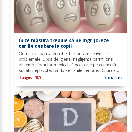
În ce măsură trebuie să ne îngrijoreze
cariile dentare la copii
Odata cu aparitia dentitiei temporare se ivesc si
problemele. Lipsa de igiena, neglijenta parintilor si
absenta sfaturilor medicale îi pot pune pe cei mici în
situatii neplacute, ivindu-se cariile dentare. Dintii de
lapte se pot caria asemenea celor permanenti,
Sanatate
4 august 2026
diferenta mare este ca structura...