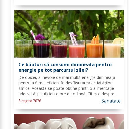
alte componente ce-ti sunt de...
Ce băuturi să consumi dimineața pentru
energie pe tot parcursul zilei?
De obicei, ai nevoie de mai multă energie dimineața
pentru a fi mai eficient în desfășurarea activităților
zilnice. Aceasta se poate obține printr-o alimentație
adecvată și suficiente ore de odihnă. Citește despre
băuturile care pot oferi energie dimineața. În general,
Sanatate
5 august 2026
oamenii aleg să bea cafea...