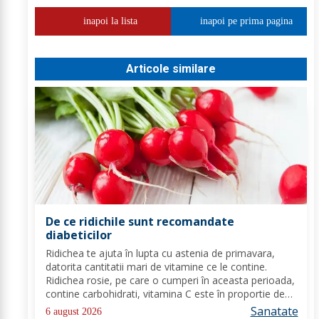
inapoi la lista
inapoi pe prima pagina
Articole similare
De ce ridichile sunt recomandate
diabeticilor
Ridichea te ajuta în lupta cu astenia de primavara,
datorita cantitatii mari de vitamine ce le contine.
Ridichea rosie, pe care o cumperi în aceasta perioada,
contine carbohidrati, vitamina C este în proportie de
25%, vitamina B, acid folic, potasiu, magneziu si multe
Sanatate
6 august 2026