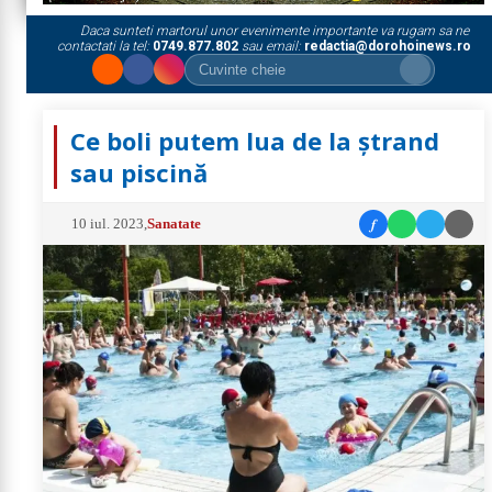
Daca sunteti martorul unor evenimente importante va rugam sa ne
contactati la tel:
0749.877.802
sau email:
redactia@dorohoinews.ro
Ce boli putem lua de la ștrand
sau piscină
f
10 iul. 2023
,
Sanatate