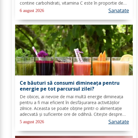
contine carbohidrati, vitamina C este în proportie de
25%, vitamina B, acid folic, potasiu, magneziu si multe
Sanatate
6 august 2026
alte componente ce-ti sunt de...
Ce băuturi să consumi dimineața pentru
energie pe tot parcursul zilei?
De obicei, ai nevoie de mai multă energie dimineața
pentru a fi mai eficient în desfășurarea activităților
zilnice. Aceasta se poate obține printr-o alimentație
adecvată și suficiente ore de odihnă. Citește despre
băuturile care pot oferi energie dimineața. În general,
Sanatate
5 august 2026
oamenii aleg să bea cafea...