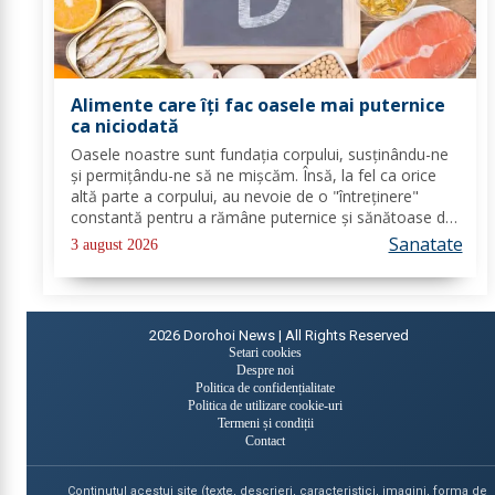
Alimente care îți fac oasele mai puternice
ca niciodată
Oasele noastre sunt fundația corpului, susținându-ne
și permițându-ne să ne mișcăm. Însă, la fel ca orice
altă parte a corpului, au nevoie de o "întreținere"
constantă pentru a rămâne puternice și sănătoase de-
a lungul vieții. Din fericire, nu ai nevoie de poțiuni
Sanatate
3 august 2026
magice, ci de alimente simple, dar...
2026
Dorohoi News | All Rights Reserved
Setari cookies
Despre noi
Politica de confidențialitate
Politica de utilizare cookie-uri
Termeni și condiții
Contact
Continutul acestui site (texte, descrieri, caracteristici, imagini, forma de