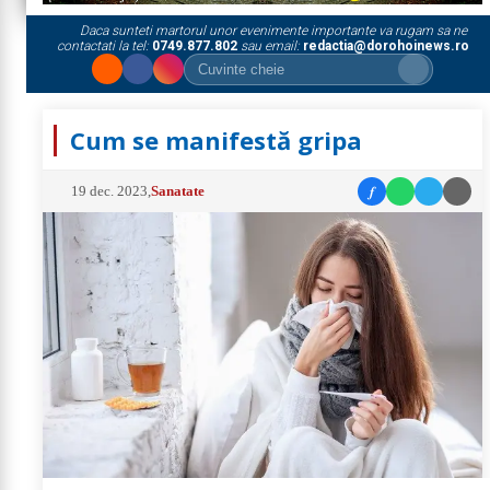
Daca sunteti martorul unor evenimente importante va rugam sa ne
contactati la tel:
0749.877.802
sau email:
redactia@dorohoinews.ro
Cum se manifestă gripa
f
19 dec. 2023
,
Sanatate