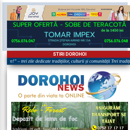
STIRI DOROHOI
re!” – trei zile dedicate tradițiilor, culturii și comunității Trei tradi