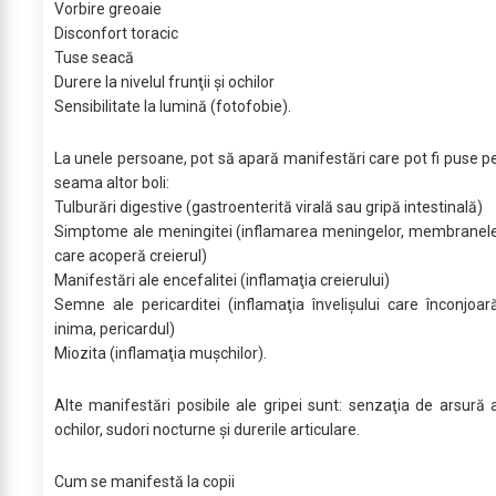
Vorbire greoaie
Disconfort toracic
Tuse seacă
Durere la nivelul frunţii şi ochilor
Sensibilitate la lumină (fotofobie).
La unele persoane, pot să apară manifestări care pot fi puse p
seama altor boli:
Tulburări digestive (gastroenterită virală sau gripă intestinală)
Simptome ale meningitei (inflamarea meningelor, membranel
care acoperă creierul)
Manifestări ale encefalitei (inflamaţia creierului)
Semne ale pericarditei (inflamaţia învelişului care înconjoar
inima, pericardul)
Miozita (inflamaţia muşchilor).
Alte manifestări posibile ale gripei sunt: senzaţia de arsură 
ochilor, sudori nocturne şi durerile articulare.
Cum se manifestă la copii