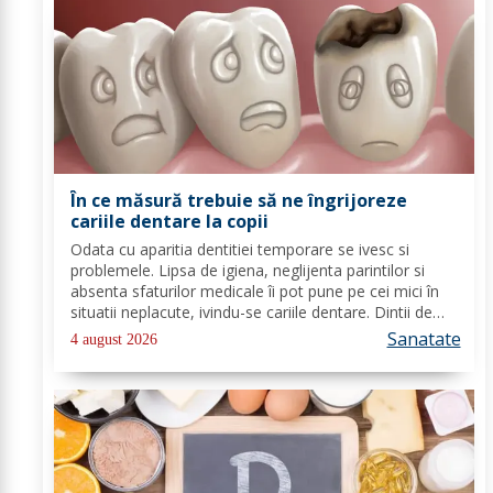
În ce măsură trebuie să ne îngrijoreze
cariile dentare la copii
Odata cu aparitia dentitiei temporare se ivesc si
problemele. Lipsa de igiena, neglijenta parintilor si
absenta sfaturilor medicale îi pot pune pe cei mici în
situatii neplacute, ivindu-se cariile dentare. Dintii de
lapte se pot caria asemenea celor permanenti,
Sanatate
4 august 2026
diferenta mare este ca structura...