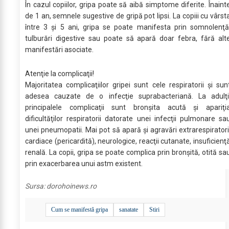
În cazul copiilor, gripa poate să aibă simptome diferite. Înaint
de 1 an, semnele sugestive de gripă pot lipsi. La copiii cu vârst
între 3 şi 5 ani, gripa se poate manifesta prin somnolenţă
tulburări digestive sau poate să apară doar febra, fără alt
manifestări asociate.
Atenţie la complicaţii!
Majoritatea complicaţiilor gripei sunt cele respiratorii şi sun
adesea cauzate de o infecţie suprabacteriană. La adulţi
principalele complicaţii sunt bronşita acută şi apariţi
dificultăţilor respiratorii datorate unei infecţii pulmonare sa
unei pneumopatii. Mai pot să apară şi agravări extrarespiratori
cardiace (pericardită), neurologice, reacţii cutanate, insuficienţ
renală. La copii, gripa se poate complica prin bronşită, otită sa
prin exacerbarea unui astm existent.
Sursa:
dorohoinews.ro
Cum se manifestă gripa
sanatate
Stiri