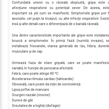
Confundată uneori cu o răceală obişnuită, gripa este 
afecţiune respiratorie cu potenţial sever. De aceea, est
important să ştii cum se manifestă. Simptomele gripei pot f
asociate, cel puţin la început, cu alte infecţii respiratorii. Exist
însă şi alte detalii care o diferenţiază de o banală răceală.
Una dintre caracteristicile importante ale gripei este instalare
bruscă a simptomelor. În primă fază (numită invazie), s
instalează frisoanele, starea generală de rău, febra, dureril
musculare şi de cap.
Urmează faza de stare gripală, care se poate manifest
variabil, în funcţie de persoana afectată:
Febră, care poate atinge 40 ºC
Accelerarea ritmului cardiac (tahicardie)
Oboseală, care poate da stări de somnolenţă
Lipsa poftei de mancare
Scurgeri nazale (rinoree)
Durere de gât
Greutatea de a înghiţi (disfagie)