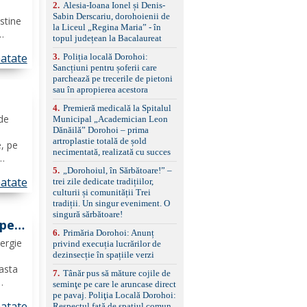
control, asistent
2
.
Alesia-Ioana Ionel și Denis-
i
schimbare bandă și
Sabin Derscariu, dorohoienii de
ustine
menținere bandă Faruri
la Liceul „Regina Maria” - în
bi-xenon adaptive cu
topul județean la Bacalaureat
de,
funcție Cornering,
atate
3
.
Poliția locală Dorohoi:
asistent fază lungă
i
Sancțiuni pentru șoferii care
automată , lumini de zi
parchează pe trecerile de pietoni
LED, proiectoare ceață
sau în apropierea acestora
LED, spălătoare faruri
Senzori parcare
4
.
Premieră medicală la Spitalul
față/spate, cameră
 de
Municipal „Academician Leon
marșarier Keyless entry
Dănăilă” Dorohoi – prima
e
& start, geamuri electrice
artroplastie totală de șold
e, pe
față/spate, oglinzi
necimentată, realizată cu succes
electrice, încălzite și
rabatabile Sistem hands-
 în
5
.
„Dorohoiul, în Sărbătoare!” –
free, Bluetooth, USB
atate
trei zile dedicate tradițiilor,
lic,
Sistem start/stop, frână
culturii și comunității Trei
de parcare electrică,
tradiții. Un singur eveniment. O
anvelope vară runflat
singură sărbătoare!
Control presiune pneuri,
 pe
6
.
Primăria Dorohoi: Anunț
filtru de particule,
ergie
privind execuția lucrărilor de
standard Euro 6 Trapă
dezinsecție în spațiile verzi
panoramică, geamuri
spate fumurii Carlig de
easta
7
.
Tânăr pus să măture cojile de
remorcare Bonus: -
seminţe pe care le aruncase direct
Covorașe textile montate
.
pe pavaj. Poliţia Locală Dorohoi:
pe mașină. -Ofer și un
atate
Respectul față de spațiul comun