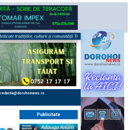
 tradițiilor, culturii și comunității Trei tradiții. Un singur eveniment. 
redactia@dorohoinews.ro
Publicitate