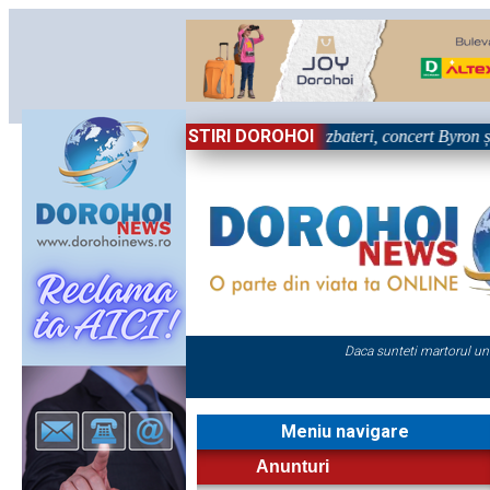
STIRI DOROHOI
a primei zile la Zilele Nordului 2026: Dezbateri, concert Byron și proie
Daca sunteti martorul un
Meniu navigare
Anunturi