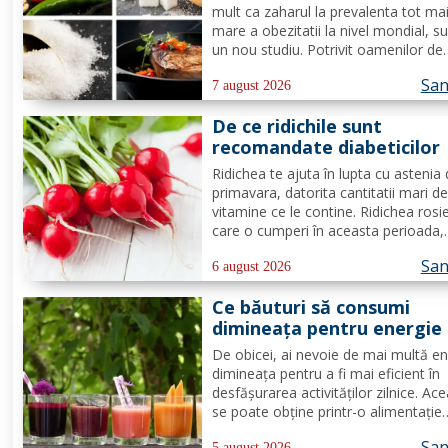
mult ca zaharul la prevalenta tot ma
mare a obezitatii la nivel mondial, s
un nou studiu. Potrivit oamenilor de
stiinta de la Universitatea din Adelai
San
grasimile si carbohidratii ne pot ofer
7 august 2026
suficienta energie pentru a satisface
De ce ridichile sunt
cererile...
recomandate diabeticilor
Ridichea te ajuta în lupta cu astenia
primavara, datorita cantitatii mari d
vitamine ce le contine. Ridichea rosi
care o cumperi în aceasta perioada,
contine carbohidrati, vitamina C este
San
proportie de 25%, vitamina B, acid fo
6 august 2026
potasiu, magneziu si multe alte
Ce băuturi să consumi
componente ce-ti sunt de...
dimineața pentru energie
tot parcursul zilei?
De obicei, ai nevoie de mai multă en
dimineața pentru a fi mai eficient în
desfășurarea activităților zilnice. Ac
se poate obține printr-o alimentație
adecvată și suficiente ore de odihnă
San
5 august 2026