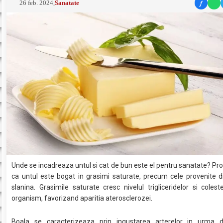
f
26 feb. 2024
,
Sanatate
Unde se incadreaza untul si cat de bun este el pentru sanatate? Pro
ca untul este bogat in grasimi saturate, precum cele provenite d
slanina. Grasimile saturate cresc nivelul trigliceridelor si coleste
organism, favorizand aparitia aterosclerozei.
Boala se caracterizeaza prin ingustarea arterelor in urma de