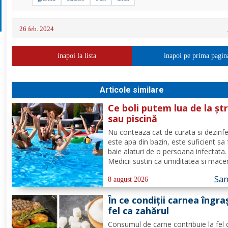
26 feb. 2024
inapoi la lista
inapoi pe prima pagin
Articole similare
Ce boli putem lua de la șt
sau piscină
Nu conteaza cat de curata si dezinf
este apa din bazin, este suficient sa 
baie alaturi de o persoana infectata.
Medicii sustin ca umiditatea si mace
(inmuierea) pielii favorizeaza apariti
San
infectiilor micotice, care prin apa se
8 august 2026
transmit mult mai usor. Cel mai intaln
În ce condiții carnea îngra
de...
fel ca zahărul
Consumul de carne contribuie la fel 