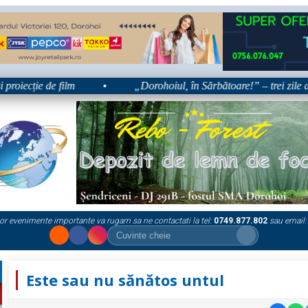
cție de film
•
„Dorohoiul, în Sărbătoare!” – trei zile dedicate
or evenimente importante va rugam sa ne contactati la tel:
0749.877.802
sau email:
Este sau nu sănătos untul