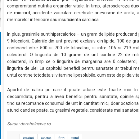
compromitand nutritia organelor vitale. In timp, ateroscleroza duce
de miocard, accidente vasculare cerebrale anevrisme de aorta, a
membrelor inferioare sau insuficienta cardiaca.
In plus, grasimile sunt hipercalorice – un gram de lipide producand 
9 kilocalorii. Caloriile din unt provind exclusiv din lipide, 100 de 
continand intre 500 si 700 de kilocalorii, si intre 106 si 219 m
colesterol. O lingurita de 10 grame de unt contine 22 de mi
colesterol, in timp ce o lingurita de margarina are 0 colesterol, 
lingurita de ulei. La capitolul beneficii pentru sanatate ar trebui m
untul contine totodata si vitamine liposolubile, cum este de pilda vi
Aportul de calciu pe care il poate aduce este foarte mic. In 
deocamdata, pentru a avea beneficii pentru sanatate, opiniile spe
tind sa recomande consumul de unt in cantitati mici, doar ocazional s
atunci cand se poate, cu grasimi vegetale, considerate mai sanatoa
Sursa:
dorohoinews.ro
grasimi
sanatos
Stiri
untul