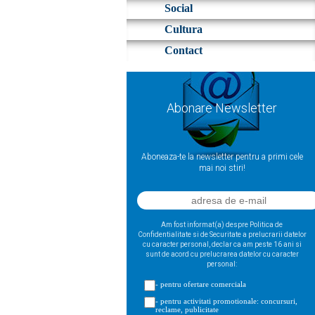
Social
Cultura
Contact
Abonare Newsletter
Aboneaza-te la newsletter pentru a primi cele
mai noi stiri!
Am fost informat(a) despre Politica de
Confidentialitate si de Securitate a prelucrarii datelor
cu caracter personal, declar ca am peste 16 ani si
sunt de acord cu prelucrarea datelor cu caracter
personal:
- pentru ofertare comerciala
- pentru activitati promotionale: concursuri,
reclame, publicitate