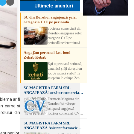
Ultimele anunturi
SC din Dorohoi angajează șofer
categoria C+E pe perioadă
nedeterminată
Societate comercială din
Dorohoi angajează șofer
categoria C+E pe
perioadă nedeterminată.
Candidatul trebuie să
Angajăm personal fast-food –
aibă experiență și atestat
Zehab Kebab
transport marfă. Pentru
detalii, vă rog să sunați la
Ești o persoană serioasă,
numărul de telefon.
dinamică și îți dorești un
loc de muncă stabil? Te
așteptăm în echipa Zehab
Kebab! Posturi
SC MAGISTRA FARM SRL
disponibile: -
ANGAJEAZĂ lucrător comercial –
SHAORMAR AJUTOR
DOROHOI
BUCATAR 2/posturi -
Farmacia Magistra din
blema ar fi
LUCRATOR
Dorohoi își mărește
in carne si
COMERCIAL
echipa și angajează
VANZATOR /2 posturi
rolului din
lucrător comercial. CV-
OFERIM : Contract de
urile se pot depune: * la
muncă Program flexibil
SC MAGISTRA FARM SRL
sediul Farmaciei
Salariu motivant, în
ANGAJEAZĂ Asistent farmacie –
Magistra – Bulevardul
funcție de experienț
DOROHOI
Victoriei nr. 23, Dorohoi
punerilor,