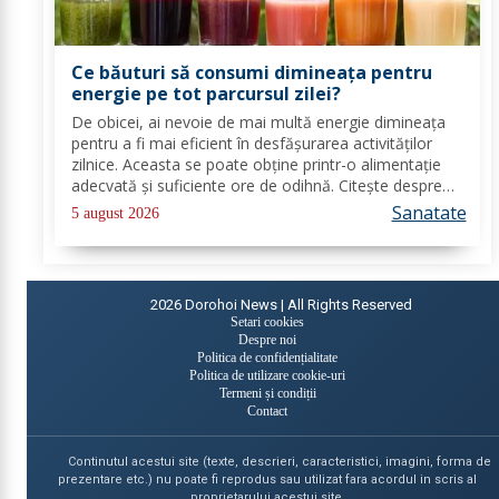
Ce băuturi să consumi dimineața pentru
energie pe tot parcursul zilei?
De obicei, ai nevoie de mai multă energie dimineața
pentru a fi mai eficient în desfășurarea activităților
zilnice. Aceasta se poate obține printr-o alimentație
adecvată și suficiente ore de odihnă. Citește despre
băuturile care pot oferi energie dimineața. În general,
Sanatate
5 august 2026
oamenii aleg să bea cafea...
2026
Dorohoi News | All Rights Reserved
Setari cookies
Despre noi
Politica de confidențialitate
Politica de utilizare cookie-uri
Termeni și condiții
Contact
Continutul acestui site (texte, descrieri, caracteristici, imagini, forma de
prezentare etc.) nu poate fi reprodus sau utilizat fara acordul in scris al
proprietarului acestui site.