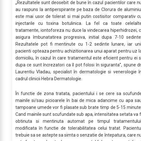
„Rezultatele sunt deosebit de bune în cazul pacientilor care n
au raspuns la antiperspirante pe baza de Clorura de aluminiu
este mai usor de tolerat si mai putin costisitor comparativ c
injectarile cu toxina botulinica. La fel ca toate celelalt
tratamente, iontoforeza nu duce la vindecarea hiperhidrozei, c
asigura îmbunatatirea progresiva, initial dupa 7-10 sedinte
Rezultatele pot fi mentinute cu 1-2 sedinte lunare, iar uni
pacienti opteaza pentru achizitionarea unui aparat pentru uz l
domiciliu, în cazul în care tratamentul este eficient pentru ei s
dupa ce sunt încrezatori ca îl pot folosi în siguranta”, spune dr
Laurentiu Vladau, specialist în dermatologie si venerologie î
cadrul clinicii Hebra Dermatologie.
În functie de zona tratata, pacientului i se cere sa scufund
mainile si/sau picioarele în bai de mica adancime cu apa sa
tampoane umede vor fi plasate sub brate timp de 5-15 minute
Cand mainile sunt scufundate sub apa, intensitatea setata va f
obtinuta si mentinuta automat pe timpul tratamentului
modificata în functie de tolerabilitatea celui tratat. Pacientu
trebuie sa se astepte sa simta o senzatie de întepatura, care n