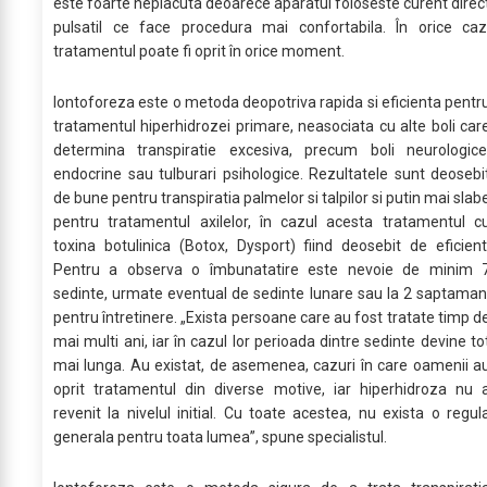
este foarte neplacuta deoarece aparatul foloseste curent direc
pulsatil ce face procedura mai confortabila. În orice caz
tratamentul poate fi oprit în orice moment.
Iontoforeza este o metoda deopotriva rapida si eficienta pentr
tratamentul hiperhidrozei primare, neasociata cu alte boli car
determina transpiratie excesiva, precum boli neurologice
endocrine sau tulburari psihologice. Rezultatele sunt deosebi
de bune pentru transpiratia palmelor si talpilor si putin mai slab
pentru tratamentul axilelor, în cazul acesta tratamentul c
toxina botulinica (Botox, Dysport) fiind deosebit de eficient
Pentru a observa o îmbunatatire este nevoie de minim 
sedinte, urmate eventual de sedinte lunare sau la 2 saptaman
pentru întretinere. „Exista persoane care au fost tratate timp d
mai multi ani, iar în cazul lor perioada dintre sedinte devine to
mai lunga. Au existat, de asemenea, cazuri în care oamenii a
oprit tratamentul din diverse motive, iar hiperhidroza nu 
revenit la nivelul initial. Cu toate acestea, nu exista o regul
generala pentru toata lumea”, spune specialistul.