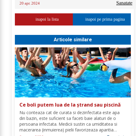
Sanatate
20 apr. 2024
inapoi la lista
inapoi pe prima pagina
Articole similare
Ce boli putem lua de la ștrand sau piscină
Nu conteaza cat de curata si dezinfectata este apa
din bazin, este suficient sa faceti baie alaturi de o
persoana infectata. Medicii sustin ca umiditatea si
macerarea (inmuierea) pielii favorizeaza aparitia
infectiilor micotice, care prin apa se transmit mult mai