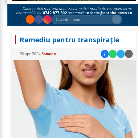
Daca sunteti martorul unor evenimente importante va rugam sa ne
contactati la tel:
0749.877.802
sau email:
redactia@dorohoinews.ro
Remediu pentru transpirație
f
20 apr. 2024
,
Sanatate