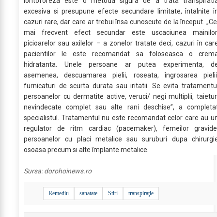
Iontoforeza este o metoda sigura de a trata transpirati
excesiva si presupune efecte secundare limitate, întalnite î
cazuri rare, dar care ar trebui însa cunoscute de la început. „Ce
mai frecvent efect secundar este uscaciunea mainilor
picioarelor sau axilelor – a zonelor tratate deci, cazuri în car
pacientilor le este recomandat sa foloseasca o crem
hidratanta. Unele persoane ar putea experimenta, d
asemenea, descuamarea pielii, roseata, îngrosarea pielii
furnicaturi de scurta durata sau iritatii. Se evita tratamentu
persoanelor cu dermatite active, veruci/ negi multiplii, taietur
nevindecate complet sau alte rani deschise”, a completa
specialistul. Tratamentul nu este recomandat celor care au u
regulator de ritm cardiac (pacemaker), femeilor gravide
persoanelor cu placi metalice sau suruburi dupa chirurgi
osoasa precum si alte împlante metalice.
Sursa:
dorohoinews.ro
Remediu
sanatate
Stiri
transpiraţie