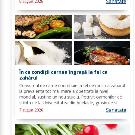
Sanatate
8 august 2026
usor. Cel mai intalnit tip de...
În ce condiții carnea îngrașă la fel ca
zahărul
Consumul de carne contribuie la fel de mult ca zaharul
la prevalenta tot mai mare a obezitatii la nivel
mondial, sustine un nou studiu. Potrivit oamenilor de
stiinta de la Universitatea din Adelaide, grasimile si
carbohidratii ne pot oferi suficienta energie pentru a
Sanatate
7 august 2026
satisface cererile...