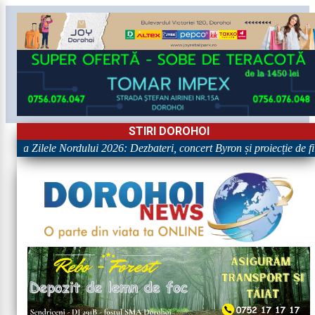
STIRI DOROHOI
le la Zilele Nordului 2026: Dezbateri, concert Byron și proiecție de film