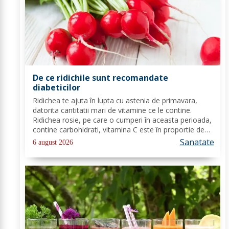
De ce ridichile sunt recomandate
diabeticilor
Ridichea te ajuta în lupta cu astenia de primavara,
datorita cantitatii mari de vitamine ce le contine.
Ridichea rosie, pe care o cumperi în aceasta perioada,
contine carbohidrati, vitamina C este în proportie de
25%, vitamina B, acid folic, potasiu, magneziu si multe
Sanatate
6 august 2026
alte componente ce-ti sunt de...