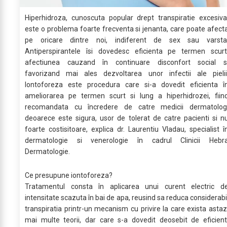
Hiperhidroza, cunoscuta popular drept transpiratie excesiva
este o problema foarte frecventa si jenanta, care poate afect
pe oricare dintre noi, indiferent de sex sau varsta
Antiperspirantele îsi dovedesc eficienta pe termen scurt
afectiunea cauzand în continuare disconfort social s
favorizand mai ales dezvoltarea unor infectii ale pielii
Iontoforeza este procedura care si-a dovedit eficienta î
ameliorarea pe termen scurt si lung a hiperhidrozei, fiin
recomandata cu încredere de catre medicii dermatolog
deoarece este sigura, usor de tolerat de catre pacienti si n
foarte costisitoare, explica dr. Laurentiu Vladau, specialist î
dermatologie si venerologie în cadrul Clinicii Hebr
Dermatologie.
Ce presupune iontoforeza?
Tratamentul consta în aplicarea unui curent electric d
intensitate scazuta în bai de apa, reusind sa reduca considerabi
transpiratia printr-un mecanism cu privire la care exista astaz
mai multe teorii, dar care s-a dovedit deosebit de eficient