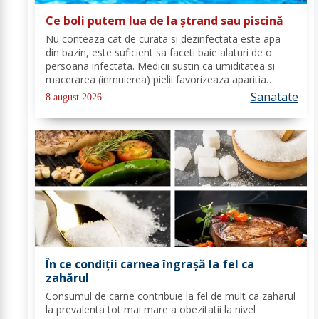
Ce boli putem lua de la ștrand sau piscină
Nu conteaza cat de curata si dezinfectata este apa
din bazin, este suficient sa faceti baie alaturi de o
persoana infectata. Medicii sustin ca umiditatea si
macerarea (inmuierea) pielii favorizeaza aparitia
infectiilor micotice, care prin apa se transmit mult mai
Sanatate
8 august 2026
usor. Cel mai intalnit tip de...
În ce condiții carnea îngrașă la fel ca
zahărul
Consumul de carne contribuie la fel de mult ca zaharul
la prevalenta tot mai mare a obezitatii la nivel