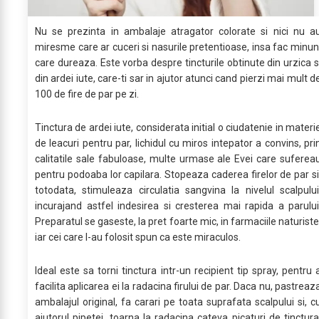
Nu se prezinta in ambalaje atragator colorate si nici nu a
miresme care ar cuceri si nasurile pretentioase, insa fac minun
care dureaza. Este vorba despre tincturile obtinute din urzica s
din ardei iute, care-ti sar in ajutor atunci cand pierzi mai mult d
100 de fire de par pe zi.
Tinctura de ardei iute, considerata initial o ciudatenie in materi
de leacuri pentru par, lichidul cu miros intepator a convins, pri
calitatile sale fabuloase, multe urmase ale Evei care suferea
pentru podoaba lor capilara. Stopeaza caderea firelor de par si
totodata, stimuleaza circulatia sangvina la nivelul scalpului
incurajand astfel indesirea si cresterea mai rapida a parului
Preparatul se gaseste, la pret foarte mic, in farmaciile naturiste
iar cei care l-au folosit spun ca este miraculos.
Ideal este sa torni tinctura intr-un recipient tip spray, pentru 
facilita aplicarea ei la radacina firului de par. Daca nu, pastreaz
ambalajul original, fa carari pe toata suprafata scalpului si, c
ajutorul pipetei, toarna la radacina cateva picaturi de tinctura