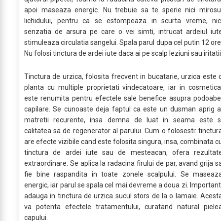
apoi maseaza energic. Nu trebuie sa te sperie nici mirosu
lichidului, pentru ca se estompeaza in scurta vreme, nic
senzatia de arsura pe care o vei simti, intrucat ardeiul iut
stimuleaza circulatia sangelui. Spala parul dupa cel putin 12 ore
Nu folosi tinctura de ardei iute daca ai pe scalp leziuni sau iritatii
Tinctura de urzica, folosita frecvent in bucatarie, urzica este 
planta cu multiple proprietati vindecatoare, iar in cosmetica
este renumita pentru efectele sale benefice asupra podoabe
capilare. Se cunoaste deja faptul ca este un dusman aprig a
matretii recurente, insa demna de luat in seama este s
calitatea sa de regenerator al parului. Cum o folosesti: tinctur
are efecte vizibile cand este folosita singura, insa, combinata c
tinctura de ardei iute sau de mesteacan, ofera rezultat
extraordinare. Se aplica la radacina firului de par, avand grija s
fie bine raspandita in toate zonele scalpului. Se maseaz
energic, iar parul se spala cel mai devreme a doua zi. Important
adauga in tinctura de urzica sucul stors de la o lamaie. Acest
va potenta efectele tratamentului, curatand natural piele
capului.