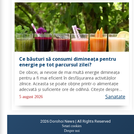
Ce băuturi să consumi dimineața pentru
energie pe tot parcursul zilei?
De obicei, ai nevoie de mai multă energie dimineața
pentru a fi mai eficient în desfășurarea activităților
zilnice. Aceasta se poate obține printr-o alimentație
adecvată și suficiente ore de odihnă. Citește despre
băuturile care pot oferi energie dimineața. În general,
Sanatate
5 august 2026
oamenii aleg să bea cafea...
2026
Dorohoi News | All Rights Reserved
Setari cookies
Despre noi