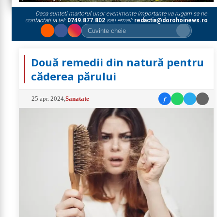
Daca sunteti martorul unor evenimente importante va rugam sa ne
contactati la tel:
0749.877.802
sau email:
redactia@dorohoinews.ro
Două remedii din natură pentru
căderea părului
f
25 apr. 2024
,
Sanatate