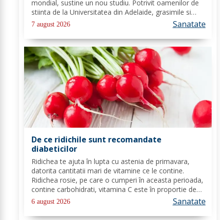
mondial, sustine un nou studiu. Potrivit oamenilor de
stiinta de la Universitatea din Adelaide, grasimile si
carbohidratii ne pot oferi suficienta energie pentru a
Sanatate
7 august 2026
satisface cererile...
De ce ridichile sunt recomandate
diabeticilor
Ridichea te ajuta în lupta cu astenia de primavara,
datorita cantitatii mari de vitamine ce le contine.
Ridichea rosie, pe care o cumperi în aceasta perioada,
contine carbohidrati, vitamina C este în proportie de
25%, vitamina B, acid folic, potasiu, magneziu si multe
Sanatate
6 august 2026
alte componente ce-ti sunt de...