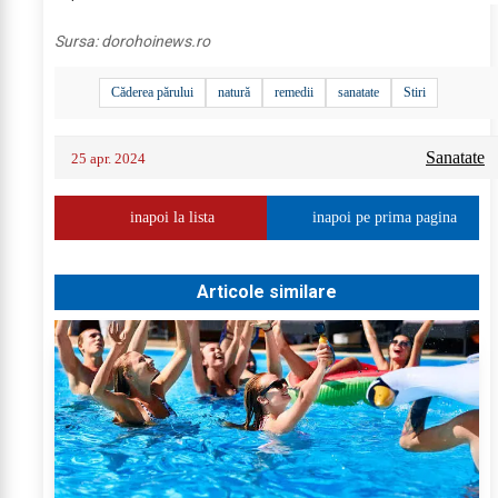
Sursa:
dorohoinews.ro
Căderea părului
natură
remedii
sanatate
Stiri
Sanatate
25 apr. 2024
inapoi la lista
inapoi pe prima pagina
Articole similare