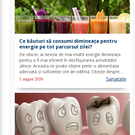
Ce băuturi să consumi dimineața pentru
energie pe tot parcursul zilei?
De obicei, ai nevoie de mai multă energie dimineața
pentru a fi mai eficient în desfășurarea activităților
zilnice. Aceasta se poate obține printr-o alimentație
adecvată și suficiente ore de odihnă. Citește despre
băuturile care pot oferi energie dimineața. În general,
Sanatate
5 august 2026
oamenii aleg să bea cafea...