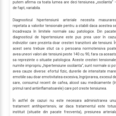
putem afirma ca toata lumea are deci tensiunea „oscilanta“ 
de fapt, variabila.
Diagnosticul hipertensiunii arteriale necesita masurare
repetata a valorilor tensionale pentru a stabili daca acestea s
încadreaza în limitele normale sau patologice. Din pacate
diagnosticul de hipertensiune este pus prea usor în cazu
indivizilor care prezinta doar cresteri tranzitorii ale tensiunii. Î
acest sens trebuie stiut ca o persoana normotensiva poat
avea uneori valori ale tensiunii peste 140 cu 90, fara ca aceast
sa reprezinte o situatie patologica. Aceste cresteri tensionale
numite impropriu „hipertensiune oscilanta“, sunt normale si po
avea cauze diverse: efortul fizic, durerile de intensitate mare
emotiile sau doar emotivitatea excesiva, îngrijorarea, excesul d
sare, consumul recent de cafea, alcool sau medicamente (î
primul rand antiinflamatoarele) care pot creste tensiunea.
În astfel de cazuri nu este necesara administrarea unu
tratament antihipertensiv, iar daca tratamentul este totus
instituit (situatie din pacate frecventa), presiunea arterial