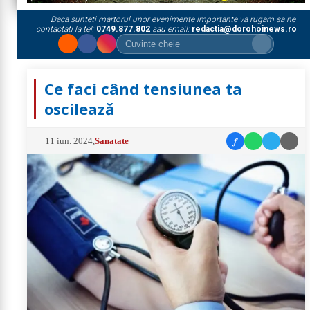
Daca sunteti martorul unor evenimente importante va rugam sa ne
contactati la tel:
0749.877.802
sau email:
redactia@dorohoinews.ro
Ce faci când tensiunea ta
oscilează
f
11 iun. 2024
,
Sanatate