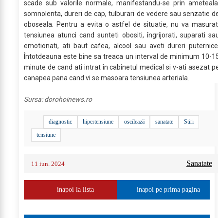
scade sub valorile normale, manifestandu-se prin ameteala
somnolenta, dureri de cap, tulburari de vedere sau senzatie d
oboseala. Pentru a evita o astfel de situatie, nu va masurat
tensiunea atunci cand sunteti obositi, îngrijorati, suparati sa
emotionati, ati baut cafea, alcool sau aveti dureri puternice
Întotdeauna este bine sa treaca un interval de minimum 10-1
minute de cand ati intrat în cabinetul medical si v-ati asezat p
canapea pana cand vi se masoara tensiunea arteriala.
Sursa:
dorohoinews.ro
diagnostic
hipertensiune
oscilează
sanatate
Stiri
tensiune
Sanatate
11 iun. 2024
inapoi la lista
inapoi pe prima pagina