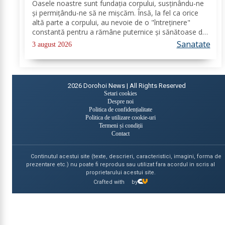
Oasele noastre sunt fundația corpului, susținându-ne
și permițându-ne să ne mișcăm. Însă, la fel ca orice
altă parte a corpului, au nevoie de o "întreținere"
constantă pentru a rămâne puternice și sănătoase de-
a lungul vieții. Din fericire, nu ai nevoie de poțiuni
Sanatate
3 august 2026
magice, ci de alimente simple, dar...
2026
Dorohoi News | All Rights Reserved
Setari cookies
Despre noi
Politica de confidențialitate
Politica de utilizare cookie-uri
Termeni și condiții
Contact
Continutul acestui site (texte, descrieri, caracteristici, imagini, forma de
prezentare etc.) nu poate fi reprodus sau utilizat fara acordul in scris al
proprietarului acestui site.
Crafted with
by