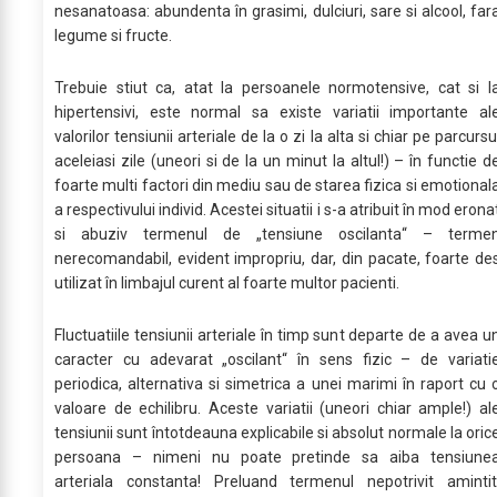
nesanatoasa: abundenta în grasimi, dulciuri, sare si alcool, far
legume si fructe.
Trebuie stiut ca, atat la persoanele normotensive, cat si l
hipertensivi, este normal sa existe variatii importante al
valorilor tensiunii arteriale de la o zi la alta si chiar pe parcursu
aceleiasi zile (uneori si de la un minut la altul!) – în functie d
foarte multi factori din mediu sau de starea fizica si emotional
a respectivului individ. Acestei situatii i s-a atribuit în mod erona
si abuziv termenul de „tensiune oscilanta“ – terme
nerecomandabil, evident impropriu, dar, din pacate, foarte de
utilizat în limbajul curent al foarte multor pacienti.
Fluctuatiile tensiunii arteriale în timp sunt departe de a avea u
caracter cu adevarat „oscilant“ în sens fizic – de variati
periodica, alternativa si simetrica a unei marimi în raport cu 
valoare de echilibru. Aceste variatii (uneori chiar ample!) al
tensiunii sunt întotdeauna explicabile si absolut normale la oric
persoana – nimeni nu poate pretinde sa aiba tensiune
arteriala constanta! Preluand termenul nepotrivit amintit