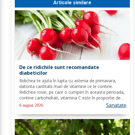
Articole similare
De ce ridichile sunt recomandate
diabeticilor
Ridichea te ajuta în lupta cu astenia de primavara,
datorita cantitatii mari de vitamine ce le contine.
Ridichea rosie, pe care o cumperi în aceasta perioada,
contine carbohidrati, vitamina C este în proportie de
25%, vitamina B, acid folic, potasiu, magneziu si multe
Sanatate
6 august 2026
alte componente ce-ti sunt de...