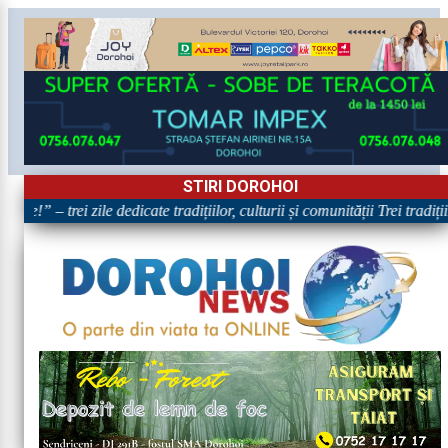
STIRI DOROHOI
e!” – trei zile dedicate tradițiilor, culturii și comunității Trei tradiț