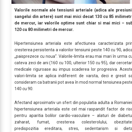
Valorile normale ale tensiunii arteriale (adica ale presiuni
sangelui din artere) sunt mai mici decat 130 cu 85 milimetr
de mercur, iar valorile optime sunt chiar si mai mici – su
120 cu 80 milimetri de mercur.
Hipertensiunea arteriala este afectiunea caracterizata pri
cresterea persistenta a valorilor tensiunii peste 140 cu 90, adic
„paisprezece cu noua“. Valorile-limita erau mai mari în urma c
cateva zeci de ani (160 cu 100, ulterior 150 cu 95), dar cercetar
medicale riguroase au impus scaderea lor progresiva. Acest
valori-limita se aplica indiferent de varsta, deci e gresit s
consideram ca batranii pot avea în mod normal tensiunea pest
140 cu 90.
Afectand aproximativ un sfert din populatia adulta a Romaniei
hipertensiunea arteriala este cel mai raspandit factor de ris
pentru aparitia bolilor cardio-vasculare – alaturi de diabetu
zaharat, fumat, cresterea colesterolului, obezitate
predispozitia ereditara, stres, sedentarism si diet