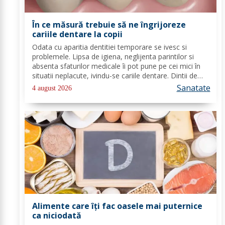
În ce măsură trebuie să ne îngrijoreze
cariile dentare la copii
Odata cu aparitia dentitiei temporare se ivesc si
problemele. Lipsa de igiena, neglijenta parintilor si
absenta sfaturilor medicale îi pot pune pe cei mici în
situatii neplacute, ivindu-se cariile dentare. Dintii de
lapte se pot caria asemenea celor permanenti,
Sanatate
4 august 2026
diferenta mare este ca structura...
Alimente care îți fac oasele mai puternice
ca niciodată