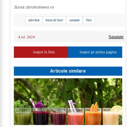
Sursa:
dorohoinews.ro
adevărat
burta de bere
sanatate
Stiri
Sanatate
4 iul. 2024
inapoi la lista
inapoi pe prima pagina
Articole similare