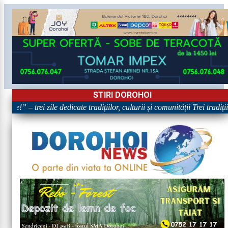
STIRI DOROHOI
re!” – trei zile dedicate tradițiilor, culturii și comunității Trei tradiț