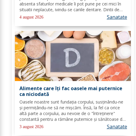
absenta sfaturilor medicale îi pot pune pe cei mici în
situatii neplacute, ivindu-se cariile dentare. Dintii de
lapte se pot caria asemenea celor permanenti,
Sanatate
4 august 2026
diferenta mare este ca structura...
Alimente care îți fac oasele mai puternice
ca niciodată
Oasele noastre sunt fundația corpului, susținându-ne
și permițându-ne să ne mișcăm. Însă, la fel ca orice
altă parte a corpului, au nevoie de o "întreținere"
constantă pentru a rămâne puternice și sănătoase de-
a lungul vieții. Din fericire, nu ai nevoie de poțiuni
Sanatate
3 august 2026
magice, ci de alimente simple, dar...