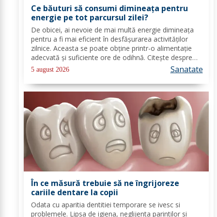
Ce băuturi să consumi dimineața pentru
energie pe tot parcursul zilei?
De obicei, ai nevoie de mai multă energie dimineața
pentru a fi mai eficient în desfășurarea activităților
zilnice. Aceasta se poate obține printr-o alimentație
adecvată și suficiente ore de odihnă. Citește despre
băuturile care pot oferi energie dimineața. În general,
Sanatate
5 august 2026
oamenii aleg să bea cafea...
În ce măsură trebuie să ne îngrijoreze
cariile dentare la copii
Odata cu aparitia dentitiei temporare se ivesc si
problemele. Lipsa de igiena, neglijenta parintilor si