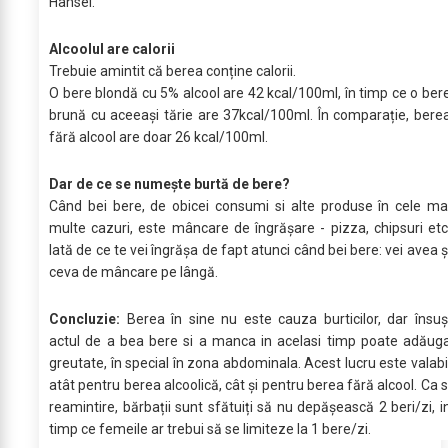
Hansel.
Alcoolul are calorii
Trebuie amintit că berea conține calorii.
O bere blondă cu 5% alcool are 42 kcal/100ml, în timp ce o ber
brună cu aceeași tărie are 37kcal/100ml. În comparație, bere
fără alcool are doar 26 kcal/100ml.
Dar de ce se numește burtă de bere?
Când bei bere, de obicei consumi si alte produse în cele ma
multe cazuri, este mâncare de îngrășare - pizza, chipsuri etc
Iată de ce te vei îngrășa de fapt atunci când bei bere: vei avea ș
ceva de mâncare pe lângă.
Concluzie:
Berea în sine nu este cauza burticilor, dar însuș
actul de a bea bere si a manca in acelasi timp poate adăug
greutate, în special în zona abdominala. Acest lucru este valabi
atât pentru berea alcoolică, cât și pentru berea fără alcool. Ca s
reamintire, bărbații sunt sfătuiți să nu depășească 2 beri/zi, i
timp ce femeile ar trebui să se limiteze la 1 bere/zi.