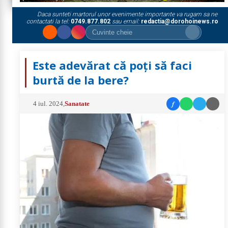
Daca sunteti martorul unor evenimente importante va rugam sa ne
contactati la tel:
0749.877.802
sau email:
redactia@dorohoinews.ro
Este adevărat că poți să faci
burtă de la bere?
f
4 iul. 2024
,
Sanatate