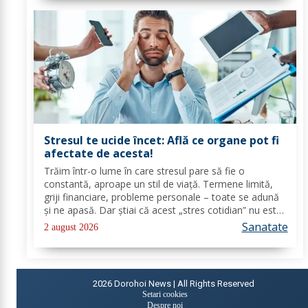
Stresul te ucide încet: Află ce organe pot fi
afectate de acesta!
Trăim într-o lume în care stresul pare să fie o
constantă, aproape un stil de viață. Termene limită,
griji financiare, probleme personale – toate se adună
și ne apasă. Dar știai că acest „stres cotidian” nu este
doar o stare de spirit trecătoare? El are efecte
Sanatate
2 august 2026
concrete și adesea devastatoare asupra...
2026
Dorohoi News | All Rights Reserved
Setari cookies
Despre noi