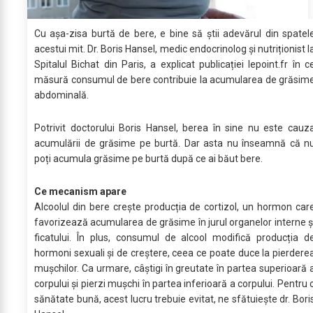
Cu așa-zisa burtă de bere, e bine să știi adevărul din spatel
acestui mit. Dr. Boris Hansel, medic endocrinolog și nutriționist l
Spitalul Bichat din Paris, a explicat publicației lepoint.fr în c
măsură consumul de bere contribuie la acumularea de grăsim
abdominală.
Potrivit doctorului Boris Hansel, berea în sine nu este cauz
acumulării de grăsime pe burtă. Dar asta nu înseamnă că n
poți acumula grăsime pe burtă după ce ai băut bere.
Ce mecanism apare
Alcoolul din bere crește producția de cortizol, un hormon car
favorizează acumularea de grăsime în jurul organelor interne ș
ficatului. În plus, consumul de alcool modifică producția d
hormoni sexuali și de creștere, ceea ce poate duce la pierdere
mușchilor. Ca urmare, câștigi în greutate în partea superioară 
corpului și pierzi mușchi în partea inferioară a corpului. Pentru 
sănătate bună, acest lucru trebuie evitat, ne sfătuiește dr. Bori