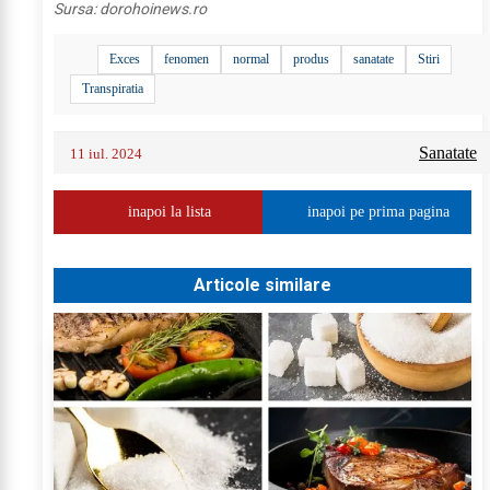
Sursa:
dorohoinews.ro
Exces
fenomen
normal
produs
sanatate
Stiri
Transpiratia
Sanatate
11 iul. 2024
inapoi la lista
inapoi pe prima pagina
Articole similare