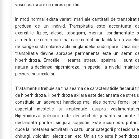
vascoasa si are un miros specific.
In mod normal exista variatii mari ale cantitatii de transpirati
produsa de un individ. Transpiratia este accentuata d
exercitiile fizice, alcool, tabagism, meniuri condimentate s
alimente ce contin cafeina, care contribuie la dilatarea vaselo
de sange si stimularea actiunii glandelor sudoripare. Daca ins
transpiratia devine aproape permanenta este un semn d
hiperhidroza. Emotiile – teama, stresul, spaima – sunt d
natura a declansa hiperhidroza, in special la nivelul mainilor
picioarelor si axilelor.
Tratamentul trebuie sa tina seama de caracteristicile fiecarui ti
de hiperhidroza. Hiperhidroza axilara este declansata de stres s
constituie un adevarat handicap mai ales pentru femei, pri
aspectul inestetic si implicatiile asupra vestimentatiei
Hiperhidroza palmara este deosebit de jenanta si poate f
declansata printr-o singura sugestie. Este incomoda, putan
duce la incetarea activitatii in cazul unor categorii profesionale
chirurgi, violonisti, electricieni etc. Un alt tip este hiperhidroz