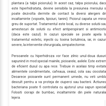
plantara (a talpii piciorului). In acest caz, talpa piciorului, dac
este hiperhidratata, devine sensibila la presiunea mersului s
poate dezvolta dermite de contact la diversi alergeni di
incaltaminte (vopsele, lipiciuri, tanini). Piciorul capata un miro
greu de suportat. Tratamentul este local, cu diverse solutii sa
amestecuri de solutii cu efect antiperspirant si antimicoti
(daca este cazul). In cazuri speciale se poate apela l
tratamentul estetic, injectii cu toxina botulinica, iar, in cazur
severe, la interventie chirurgicala, simpatectomie.
Persoanele cu hiperhidroza vor face zilnic unul-doua dusuri
sapunind in mod special mainile, picioarele, axilele. Este extre
de eficient dusul cu apa rece. Trebuie in acelasi timp evitat
alimentele condimentate, cafeaua, ceaiul, cola sau ciocolata
Deoarece picioarele sunt permanent umede, nu veti umbl
descult pentru a va proteja de ciuperci sau bacterii. Actiune
bacteriana poate fi controlata cu ajutorul unui sapun special
Folositi ciorapi de bumbac, incaltaminte din piele naturala
lejera.