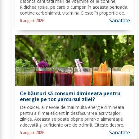
datorita cantitatii mari de vitamine ce le contine.
Ridichea rosie, pe care o cumperi în aceasta perioada,
contine carbohidrati, vitamina C este în proportie de
25%, vitamina B, acid folic, potasiu, magneziu si multe
Sanatate
6 august 2026
alte componente ce-ti sunt de...
Ce băuturi să consumi dimineața pentru
energie pe tot parcursul zilei?
De obicei, ai nevoie de mai multă energie dimineața
pentru a fi mai eficient în desfășurarea activităților
zilnice. Aceasta se poate obține printr-o alimentație
adecvată și suficiente ore de odihnă. Citește despre
băuturile care pot oferi energie dimineața. În general,
Sanatate
5 august 2026
oamenii aleg să bea cafea...