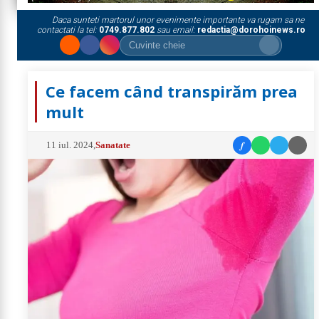
Daca sunteti martorul unor evenimente importante va rugam sa ne
contactati la tel:
0749.877.802
sau email:
redactia@dorohoinews.ro
Ce facem când transpirăm prea
mult
f
11 iul. 2024
,
Sanatate