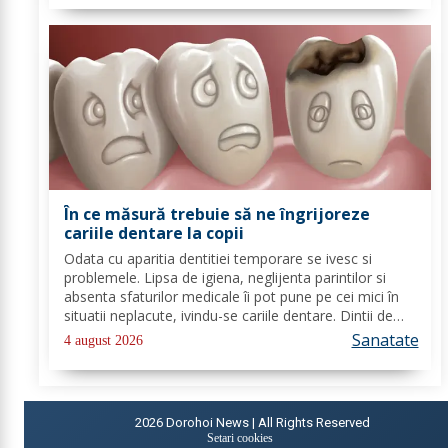
În ce măsură trebuie să ne îngrijoreze
cariile dentare la copii
Odata cu aparitia dentitiei temporare se ivesc si
problemele. Lipsa de igiena, neglijenta parintilor si
absenta sfaturilor medicale îi pot pune pe cei mici în
situatii neplacute, ivindu-se cariile dentare. Dintii de
lapte se pot caria asemenea celor permanenti,
Sanatate
4 august 2026
diferenta mare este ca structura...
2026
Dorohoi News | All Rights Reserved
Setari cookies