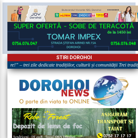
STIRI DOROHOI
are!” – trei zile dedicate tradițiilor, culturii și comunității Trei tradi