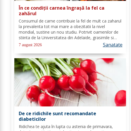
În ce condiții carnea îngrașă la fel ca
zahărul
Consumul de carne contribuie la fel de mult ca zaharul
la prevalenta tot mai mare a obezitatii la nivel
mondial, sustine un nou studiu. Potrivit oamenilor de
stiinta de la Universitatea din Adelaide, grasimile si
carbohidratii ne pot oferi suficienta energie pentru a
Sanatate
7 august 2026
satisface cererile...
De ce ridichile sunt recomandate
diabeticilor
Ridichea te ajuta în lupta cu astenia de primavara,