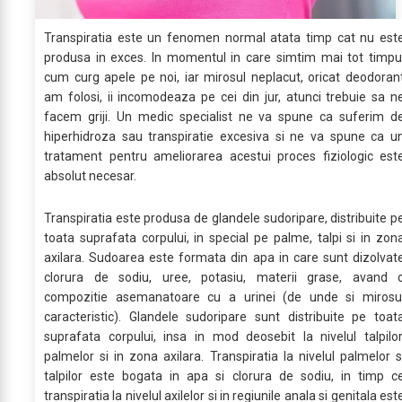
Transpiratia este un fenomen normal atata timp cat nu est
produsa in exces. In momentul in care simtim mai tot timpu
cum curg apele pe noi, iar mirosul neplacut, oricat deodoran
am folosi, ii incomodeaza pe cei din jur, atunci trebuie sa n
facem griji. Un medic specialist ne va spune ca suferim d
hiperhidroza sau transpiratie excesiva si ne va spune ca u
tratament pentru ameliorarea acestui proces fiziologic est
absolut necesar.
Transpiratia este produsa de glandele sudoripare, distribuite p
toata suprafata corpului, in special pe palme, talpi si in zon
axilara. Sudoarea este formata din apa in care sunt dizolvat
clorura de sodiu, uree, potasiu, materii grase, avand 
compozitie asemanatoare cu a urinei (de unde si mirosu
caracteristic). Glandele sudoripare sunt distribuite pe toat
suprafata corpului, insa in mod deosebit la nivelul talpilor
palmelor si in zona axilara. Transpiratia la nivelul palmelor s
talpilor este bogata in apa si clorura de sodiu, in timp c
transpiratia la nivelul axilelor si in regiunile anala si genitala est