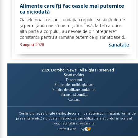
Alimente care îți fac oasele mai puternice
ca niciodată
Oasele noastre sunt fundația corpului, susținându-ne
și permițându-ne să ne mișcăm. Însă, la fel ca orice
altă parte a corpului, au nevoie de o "întreținere"
constantă pentru a rămâne puternice și sănătoase de-
a lungul vieții. Din fericire, nu ai nevoie de poțiuni
Sanatate
3 august 2026
magice, ci de alimente simple, dar...
2026
Dorohoi News | All Rights Reserved
Setari cookies
Despre noi
Politica de confidențialitate
Politica de utilizare cookie-uri
Termeni și condiții
Contact
Continutul acestui site (texte, descrieri, caracteristici, imagini, forma de
prezentare etc.) nu poate fi reprodus sau utilizat fara acordul in scris al
proprietarului acestui site.
Crafted with
by