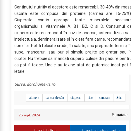
Continutul nutritiv al acestora este remarcabil. 30-40% din mas
uscata este compusa din proteine (carnea are 15-25%)
Ciupercile contin aproape toate mineralele necesar
organismului si vitaminele A, B1, B2, C si D. Consumul d
ciuperci este recomandat în caz de anemie, astenie fizica sa
intelectuala, demineralizare si în dieta fara carne, recomandat
obezilor. Pot fi folosite crude, în salate, sau preparate termic, î
supe, mancaruri, sau pur si simplu prajite pe gratar sau î
cuptor. Nu trebuie sa mancati ciuperci culese din padure pentr
ca pot fi toxice. Unele au toxine atat de puternice încat pot f
letale.
Sursa:
dorohoinews.ro
aliment
cancer de sân
ciuperci
risc
sanatate
Stiri
Sanatate
26 sept. 2024
inapoi la lista
inapoi pe prima pagina