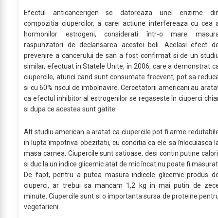
Efectul anticancerigen se datoreaza unei enzime di
compozitia ciupercilor, a carei actiune interfereaza cu cea 
hormonilor estrogeni, considerati într-o mare masur
raspunzatori de declansarea acestei boli. Acelasi efect d
prevenire a cancerului de san a fost confirmat si de un studi
similar, efectuat în Statele Unite, în 2006, care a demonstrat c
ciupercile, atunci cand sunt consumate frecvent, pot sa reduc
si cu 60% riscul de îmbolnavire. Cercetatorii americani au arata
ca efectul inhibitor al estrogenilor se regaseste în ciuperci chia
si dupa ce acestea sunt gatite.
Alt studiu american a aratat ca ciupercile pot fi arme redutabil
în lupta împotriva obezitatii, cu conditia ca ele sa înlocuiasca l
masa carnea. Ciupercile sunt satioase, desi contin putine calori
si duc la un indice glicemic atat de mic încat nu poate fi masurat
De fapt, pentru a putea masura indicele glicemic produs d
ciuperci, ar trebui sa mancam 1,2 kg în mai putin de zec
minute. Ciupercile sunt si o importanta sursa de proteine pentr
vegetarieni.