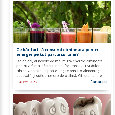
Ce băuturi să consumi dimineața pentru
energie pe tot parcursul zilei?
De obicei, ai nevoie de mai multă energie dimineața
pentru a fi mai eficient în desfășurarea activităților
zilnice. Aceasta se poate obține printr-o alimentație
adecvată și suficiente ore de odihnă. Citește despre
băuturile care pot oferi energie dimineața. În general,
Sanatate
5 august 2026
oamenii aleg să bea cafea...