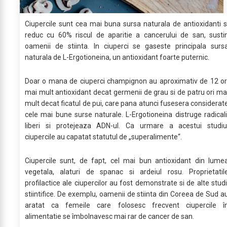
Ciupercile sunt cea mai buna sursa naturala de antioxidanti s
reduc cu 60% riscul de aparitie a cancerului de san, susti
oamenii de stiinta. In ciuperci se gaseste principala surs
naturala de L-Ergotioneina, un antioxidant foarte puternic.
Doar o mana de ciuperci champignon au aproximativ de 12 or
mai mult antioxidant decat germenii de grau si de patru ori ma
mult decat ficatul de pui, care pana atunci fusesera considerat
cele mai bune surse naturale. L-Ergotioneina distruge radicali
liberi si protejeaza ADN-ul. Ca urmare a acestui studiu
ciupercile au capatat statutul de „superalimente“.
Ciupercile sunt, de fapt, cel mai bun antioxidant din lume
vegetala, alaturi de spanac si ardeiul rosu. Proprietatil
profilactice ale ciupercilor au fost demonstrate si de alte studi
stiintifice. De exemplu, oamenii de stiinta din Coreea de Sud a
aratat ca femeile care folosesc frecvent ciupercile î
alimentatie se îmbolnavesc mai rar de cancer de san.