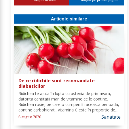
Articole similare
De ce ridichile sunt recomandate
diabeticilor
Ridichea te ajuta în lupta cu astenia de primavara,
datorita cantitatii mari de vitamine ce le contine.
Ridichea rosie, pe care o cumperi în aceasta perioada,
contine carbohidrati, vitamina C este în proportie de
25%, vitamina B, acid folic, potasiu, magneziu si multe
Sanatate
6 august 2026
alte componente ce-ti sunt de...