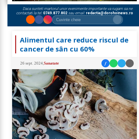
Daca sunteti martorul unor evenimente importante va rugam sa ne
contactati la tel:
0749.877.802
sau email:
redactia@dorohoinews.ro
Alimentul care reduce riscul de
cancer de sân cu 60%
f
26 sept. 2024
,
Sanatate