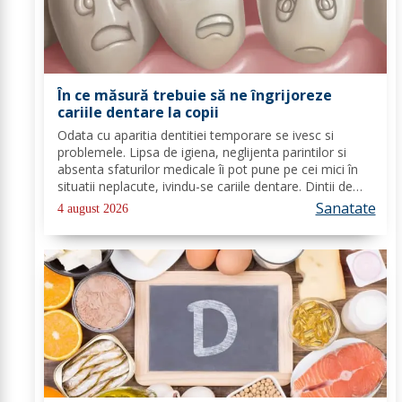
În ce măsură trebuie să ne îngrijoreze
cariile dentare la copii
Odata cu aparitia dentitiei temporare se ivesc si
problemele. Lipsa de igiena, neglijenta parintilor si
absenta sfaturilor medicale îi pot pune pe cei mici în
situatii neplacute, ivindu-se cariile dentare. Dintii de
lapte se pot caria asemenea celor permanenti,
Sanatate
4 august 2026
diferenta mare este ca structura...