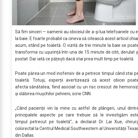
Să fim sinceri — oamenii au obiceiul de a-și lua telefoanele cu e
la baie. E foarte probabil ca cineva să citească acest articol chia
acum, stând pe toaletă. O vizită de trei minute la baie se poat
transforma cu ușurință într-una de 15 minute de citit, derulat ș
postat. Dar iată ce pățești dacă stai prea mult timp pe toaletă.
Poate părea un mod inofensiv de a petrece timpul când stai p
toaletă. Totuși, experții avertizează că acest obicei poat
afecta sănătatea, fiind asociat cu un risc crescut de hemoroiz
și slăbirea mușchilor pelvieni, scrie CNN.
„Când pacienții vin la mine cu astfel de plângeri, unul dintr
principalele aspecte pe care trebuie să le investigăm est
timpul petrecut pe toaletă”, a declarat Dr. Lai Xue, chirur
colorectal la Centrul Medical Southwestern al Universității Texa
din Dallas.