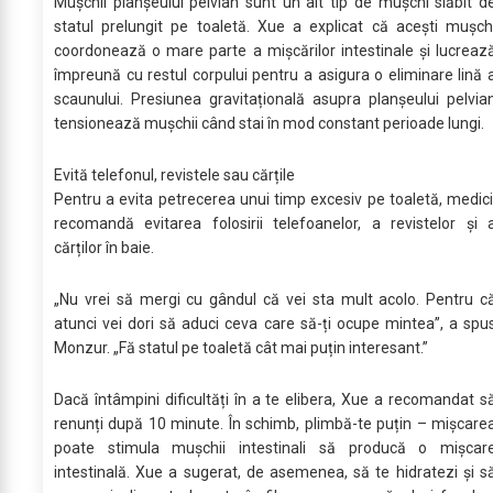
Mușchii planșeului pelvian sunt un alt tip de mușchi slăbit d
statul prelungit pe toaletă. Xue a explicat că acești mușch
coordonează o mare parte a mișcărilor intestinale și lucreaz
împreună cu restul corpului pentru a asigura o eliminare lină 
scaunului. Presiunea gravitațională asupra planșeului pelvia
tensionează mușchii când stai în mod constant perioade lungi.
Evită telefonul, revistele sau cărțile
Pentru a evita petrecerea unui timp excesiv pe toaletă, medici
recomandă evitarea folosirii telefoanelor, a revistelor și 
cărților în baie.
„Nu vrei să mergi cu gândul că vei sta mult acolo. Pentru c
atunci vei dori să aduci ceva care să-ți ocupe mintea”, a spu
Monzur. „Fă statul pe toaletă cât mai puțin interesant.”
Dacă întâmpini dificultăți în a te elibera, Xue a recomandat s
renunți după 10 minute. În schimb, plimbă-te puțin – mișcare
poate stimula mușchii intestinali să producă o mișcar
intestinală. Xue a sugerat, de asemenea, să te hidratezi și s