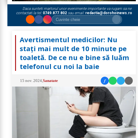
Daca sunteti martorul unor evenimente importante va rugam sa ne
contactati la tel:
0749.877.802
sau email:
redactia@dorohoinews.ro
Avertismentul medicilor: Nu
stați mai mult de 10 minute pe
toaletă. De ce nu e bine să luăm
telefonul cu noi la baie
f
15 nov. 2024
,
Sanatate