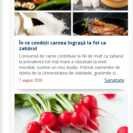
În ce condiții carnea îngrașă la fel ca
zahărul
Consumul de carne contribuie la fel de mult ca zaharul
la prevalenta tot mai mare a obezitatii la nivel
mondial, sustine un nou studiu. Potrivit oamenilor de
stiinta de la Universitatea din Adelaide, grasimile si
carbohidratii ne pot oferi suficienta energie pentru a
Sanatate
7 august 2026
satisface cererile...