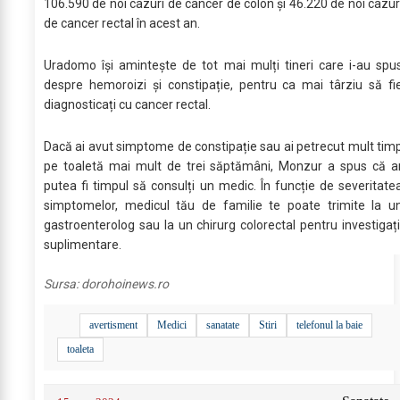
106.590 de noi cazuri de cancer de colon și 46.220 de noi cazur
de cancer rectal în acest an.
Uradomo își amintește de tot mai mulți tineri care i-au spu
despre hemoroizi și constipație, pentru ca mai târziu să fi
diagnosticați cu cancer rectal.
Dacă ai avut simptome de constipație sau ai petrecut mult tim
pe toaletă mai mult de trei săptămâni, Monzur a spus că a
putea fi timpul să consulți un medic. În funcție de severitate
simptomelor, medicul tău de familie te poate trimite la u
gastroenterolog sau la un chirurg colorectal pentru investigați
suplimentare.
Sursa:
dorohoinews.ro
avertisment
Medici
sanatate
Stiri
telefonul la baie
toaleta