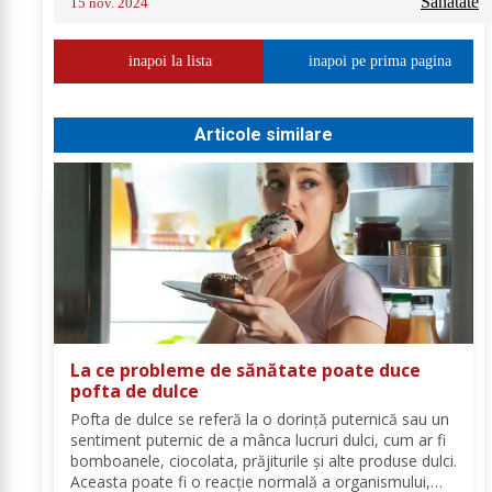
Sanatate
15 nov. 2024
inapoi la lista
inapoi pe prima pagina
Articole similare
La ce probleme de sănătate poate duce
pofta de dulce
Pofta de dulce se referă la o dorință puternică sau un
sentiment puternic de a mânca lucruri dulci, cum ar fi
bomboanele, ciocolata, prăjiturile și alte produse dulci.
Aceasta poate fi o reacție normală a organismului,