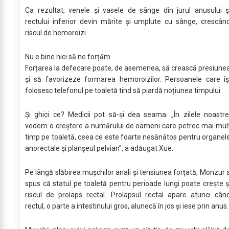
Ca rezultat, venele și vasele de sânge din jurul anusului ș
rectului inferior devin mărite și umplute cu sânge, crescân
riscul de hemoroizi.
Nu e bine nici să ne forțăm
Forțarea la defecare poate, de asemenea, să crească presiune
și să favorizeze formarea hemoroizilor. Persoanele care îș
folosesc telefonul pe toaletă tind să piardă noțiunea timpului.
Și ghici ce? Medicii pot să-și dea seama. „În zilele noastre
vedem o creștere a numărului de oameni care petrec mai mul
timp pe toaletă, ceea ce este foarte nesănătos pentru organel
anorectale și planșeul pelvian”, a adăugat Xue.
Pe lângă slăbirea mușchilor anali și tensiunea forțată, Monzur 
spus că statul pe toaletă pentru perioade lungi poate crește ș
riscul de prolaps rectal. Prolapsul rectal apare atunci cân
rectul, o parte a intestinului gros, alunecă în jos și iese prin anus.