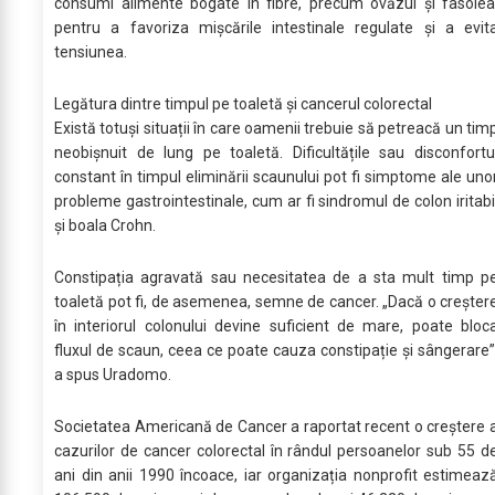
consumi alimente bogate în fibre, precum ovăzul și fasolea
pentru a favoriza mișcările intestinale regulate și a evit
tensiunea.
Legătura dintre timpul pe toaletă și cancerul colorectal
Există totuși situații în care oamenii trebuie să petreacă un tim
neobișnuit de lung pe toaletă. Dificultățile sau disconfortu
constant în timpul eliminării scaunului pot fi simptome ale uno
probleme gastrointestinale, cum ar fi sindromul de colon iritabi
și boala Crohn.
Constipația agravată sau necesitatea de a sta mult timp p
toaletă pot fi, de asemenea, semne de cancer. „Dacă o creșter
în interiorul colonului devine suficient de mare, poate bloc
fluxul de scaun, ceea ce poate cauza constipație și sângerare”
a spus Uradomo.
Societatea Americană de Cancer a raportat recent o creștere 
cazurilor de cancer colorectal în rândul persoanelor sub 55 d
ani din anii 1990 încoace, iar organizația nonprofit estimeaz