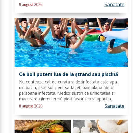
deoarece majoritatea oamenilor au o preferință
Sanatate
9 august 2026
pentru dulceață. Cu toate...
Ce boli putem lua de la ștrand sau piscină
Nu conteaza cat de curata si dezinfectata este apa
din bazin, este suficient sa faceti baie alaturi de o
persoana infectata. Medicii sustin ca umiditatea si
macerarea (inmuierea) pielii favorizeaza aparitia
infectiilor micotice, care prin apa se transmit mult mai
Sanatate
8 august 2026
usor. Cel mai intalnit tip de...