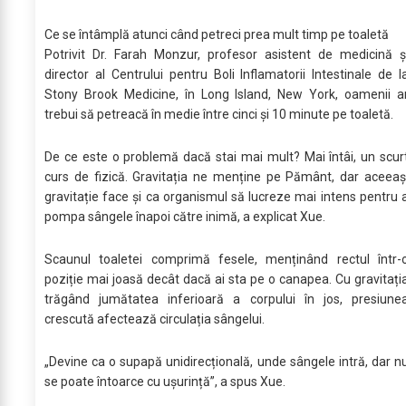
Ce se întâmplă atunci când petreci prea mult timp pe toaletă
Potrivit Dr. Farah Monzur, profesor asistent de medicină ș
director al Centrului pentru Boli Inflamatorii Intestinale de l
Stony Brook Medicine, în Long Island, New York, oamenii a
trebui să petreacă în medie între cinci și 10 minute pe toaletă.
De ce este o problemă dacă stai mai mult? Mai întâi, un scur
curs de fizică. Gravitația ne menține pe Pământ, dar aceeaș
gravitație face și ca organismul să lucreze mai intens pentru 
pompa sângele înapoi către inimă, a explicat Xue.
Scaunul toaletei comprimă fesele, menținând rectul într-
poziție mai joasă decât dacă ai sta pe o canapea. Cu gravitați
trăgând jumătatea inferioară a corpului în jos, presiune
crescută afectează circulația sângelui.
„Devine ca o supapă unidirecțională, unde sângele intră, dar n
se poate întoarce cu ușurință”, a spus Xue.