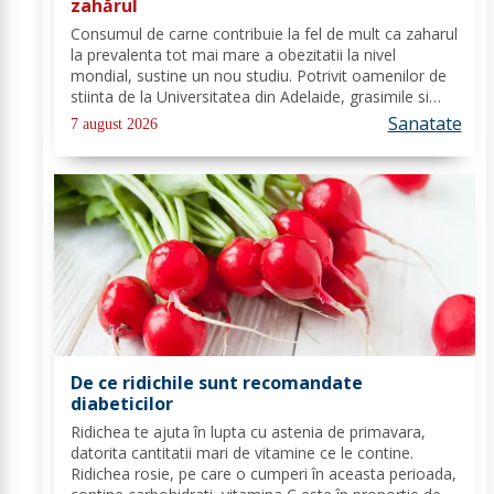
zahărul
Consumul de carne contribuie la fel de mult ca zaharul
la prevalenta tot mai mare a obezitatii la nivel
mondial, sustine un nou studiu. Potrivit oamenilor de
stiinta de la Universitatea din Adelaide, grasimile si
carbohidratii ne pot oferi suficienta energie pentru a
Sanatate
7 august 2026
satisface cererile...
De ce ridichile sunt recomandate
diabeticilor
Ridichea te ajuta în lupta cu astenia de primavara,
datorita cantitatii mari de vitamine ce le contine.
Ridichea rosie, pe care o cumperi în aceasta perioada,