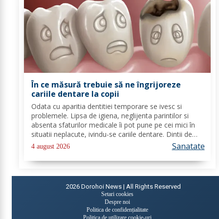
În ce măsură trebuie să ne îngrijoreze
cariile dentare la copii
Odata cu aparitia dentitiei temporare se ivesc si
problemele. Lipsa de igiena, neglijenta parintilor si
absenta sfaturilor medicale îi pot pune pe cei mici în
situatii neplacute, ivindu-se cariile dentare. Dintii de
lapte se pot caria asemenea celor permanenti,
Sanatate
4 august 2026
diferenta mare este ca structura...
2026
Dorohoi News | All Rights Reserved
Setari cookies
Despre noi
Politica de confidențialitate
Politica de utilizare cookie-uri