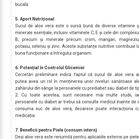
bucală.
5. Aport Nutrițional
Sucul de aloe vera este o sursă bună de diverse vitamine ș
minerale esențiale, inclusiv vitaminele C, E și cele din complexu
B, precum și minerale precum crom, mangan, magneziu
potasiu, seleniu și zinc. Aceste substanțe nutritive contribuie l
buna funcționare a întregului organism.
6. Potențial în Controlul Glicemiei
Cercetări preliminare indică faptul că sucul de aloe vera a
putea avea un rol în menținerea unor niveluri sănătoase al
zahărului din sânge la persoanele cu prediabet sau diabet de ti
2. Cu toate acestea, sunt necesare mai multe studii, ia
persoanele cu diabet ar trebui să consulte medicul înainte de 
consuma suc de aloe vera, deoarece poate interacționa c
medicația.
7. Beneficii pentru Piele (consum intern)
Deși aloe vera este renumită pentru aplicațiile externe pe piele