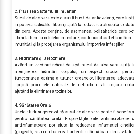
2. Întărirea Sistemului Imunitar
Sucul de aloe vera este o sursă bună de antioxidanți, care lupt
împotriva radicalilor liberi și ajută la reducerea stresului oxidati
din corp. Acesta conține, de asemenea, polizaharide care po
stimula funcția celulelor imunitare, contribuind astfel la întărire
imunității și la protejarea organismului împotriva infecțiilor.
3. Hidratare și Detoxifiere
Având un conținut ridicat de apă, sucul de aloe vera ajută l
menținerea hidratării corpului, un aspect crucial pentr
funcționarea optimă a tuturor organelor. Hidratarea adecvat
sprijină procesele naturale de detoxifiere ale organismului
ajutând la eliminarea toxinelor.
4. Sănătatea Orală
Unele studii sugerează că sucul de aloe vera poate fi benefic ș
pentru sănătatea orală. Proprietățile sale antimicrobiene ș
antiinflamatoare pot ajuta la reducerea inflamației gingiilo
(gingivită) și la combaterea bacteriilor dăunătoare din cavitate