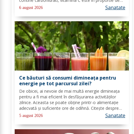
contine carbohidrati, vitamina C este în proportie de
25%, vitamina B, acid folic, potasiu, magneziu si multe
Sanatate
6 august 2026
alte componente ce-ti sunt de...
Ce băuturi să consumi dimineața pentru
energie pe tot parcursul zilei?
De obicei, ai nevoie de mai multă energie dimineața
pentru a fi mai eficient în desfășurarea activităților
zilnice. Aceasta se poate obține printr-o alimentație
adecvată și suficiente ore de odihnă. Citește despre
băuturile care pot oferi energie dimineața. În general,
Sanatate
5 august 2026
oamenii aleg să bea cafea...