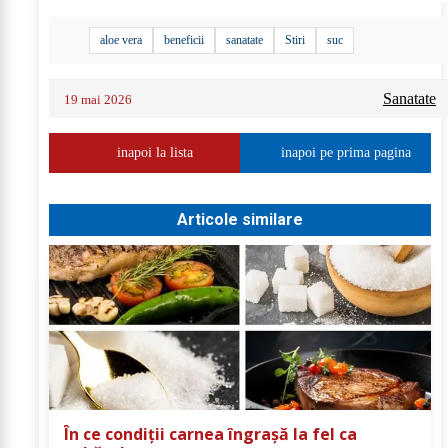
aloe vera
beneficii
sanatate
Stiri
suc
Sanatate
19 mai 2026
inapoi la lista
inapoi pe prima pagina
Articole similare
În ce condiții carnea îngrașă la fel ca