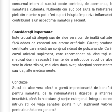
consumul intern al sucului poate contribui, de asemenea, l
sănătatea cutanată. Nutrienții din suc pot ajuta la hidratare
pielii din interior și pot oferi suport în lupta împotriva inflamației
contribuind la un aspect mai sănătos și radiant.
Considerații Importante:
Este crucial să alegeți suc de aloe vera pur, de înaltă calitate
fără adaos de zaharuri sau arome artificiale. Căutați produs
certificate care indică un conținut ridicat de polizaharide. Ca î
cazul oricărui supliment, este recomandat să discutați c
medicul dumneavoastră înainte de a introduce sucul de alo
vera în dieta zilnică, mai ales dacă aveți afecțiuni preexistent
sau luați alte medicamente.
Concluzie
Sucul de aloe vera oferă o gamă impresionantă de benefici
pentru sănătate, de la îmbunătățirea digestiei și întărire
imunității, până la hidratare și sprijin nutrițional. Integrat corec
într-un stil de viață sănătos, poate fi un supliment valoro
pentru bunăstarea generală.