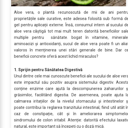
Aloe vera, o plantă recunoscută de mii de ani pentr
proprietățile sale curative, este adesea folosită sub formă d
gel pentru aplicații externe. Însă, consumul intern al sucului d
aloe vera câștigă tot mai mult teren datorită beneficiilor sal
multiple pentru sănătate. bogat în vitamine, minerale
aminoacizi și antioxidanți, sucul de aloe vera poate fi un alia
valoros în menținerea unei stări generale de bine. Dar c
beneficii concrete oferă acest lichid miraculos?
1. Sprijin pentru Sănătatea Digestivă
Unul dintre cele mai cunoscute beneficii ale sucului de aloe ver
este impactul său pozitiv asupra sistemului digestiv. Acest
conține enzime care ajută la descompunerea zaharurilor ș
grăsimilor, facilitând digestia. De asemenea, poate ajuta l
calmarea iritațiilor de la nivelul stomacului și intestinelor ș
poate contribui la reglarea tranzitului intestinal, fiind util atât î
caz de constipație, cât și în ameliorarea simptomelo
sindromului de colon iritabil. Atenție: datorită efectului laxati
natural, este important să începeți cu o doză mică.