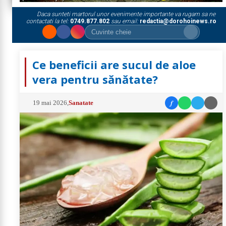
Daca sunteti martorul unor evenimente importante va rugam sa ne
contactati la tel:
0749.877.802
sau email:
redactia@dorohoinews.ro
Ce beneficii are sucul de aloe
vera pentru sănătate?
f
19 mai 2026
,
Sanatate