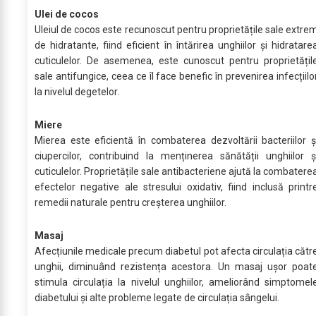
Ulei de cocos
Uleiul de cocos este recunoscut pentru proprietățile sale extre
de hidratante, fiind eficient în întărirea unghiilor și hidratare
cuticulelor. De asemenea, este cunoscut pentru proprietățil
sale antifungice, ceea ce îl face benefic în prevenirea infecțiilo
la nivelul degetelor.
Miere
Mierea este eficientă în combaterea dezvoltării bacteriilor ș
ciupercilor, contribuind la menținerea sănătății unghiilor ș
cuticulelor. Proprietățile sale antibacteriene ajută la combatere
efectelor negative ale stresului oxidativ, fiind inclusă printr
remedii naturale pentru creșterea unghiilor.
Masaj
Afecțiunile medicale precum diabetul pot afecta circulația cătr
unghii, diminuând rezistența acestora. Un masaj ușor poat
stimula circulația la nivelul unghiilor, ameliorând simptomel
diabetului și alte probleme legate de circulația sângelui.