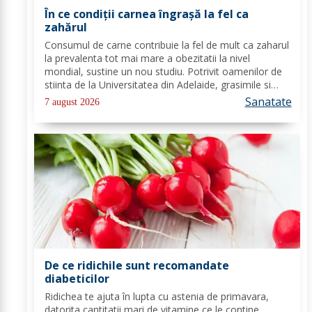
În ce condiții carnea îngrașă la fel ca
zahărul
Consumul de carne contribuie la fel de mult ca zaharul
la prevalenta tot mai mare a obezitatii la nivel
mondial, sustine un nou studiu. Potrivit oamenilor de
stiinta de la Universitatea din Adelaide, grasimile si
carbohidratii ne pot oferi suficienta energie pentru a
Sanatate
7 august 2026
satisface cererile...
De ce ridichile sunt recomandate
diabeticilor
Ridichea te ajuta în lupta cu astenia de primavara,
datorita cantitatii mari de vitamine ce le contine.