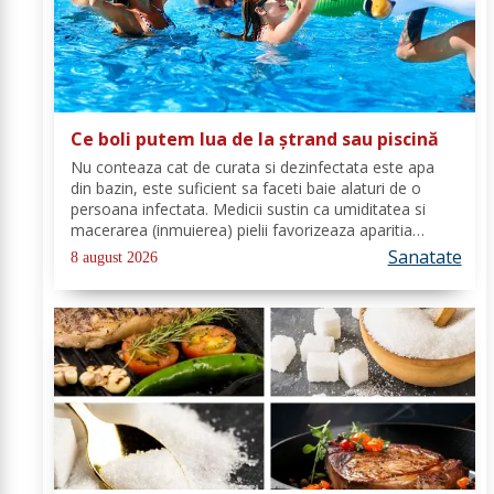
Ce boli putem lua de la ștrand sau piscină
Nu conteaza cat de curata si dezinfectata este apa
din bazin, este suficient sa faceti baie alaturi de o
persoana infectata. Medicii sustin ca umiditatea si
macerarea (inmuierea) pielii favorizeaza aparitia
infectiilor micotice, care prin apa se transmit mult mai
Sanatate
8 august 2026
usor. Cel mai intalnit tip de...