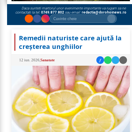
Daca sunteti martorul unor evenimente importante va rugam sa ne
contactati la tel:
0749.877.802
sau email:
redactia@dorohoinews.ro
Remedii naturiste care ajută la
creșterea unghiilor
f
12 iun. 2026
,
Sanatate