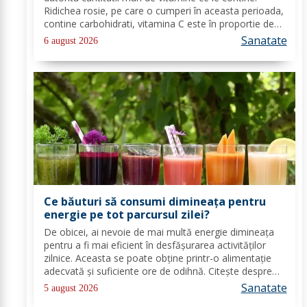
Ridichea rosie, pe care o cumperi în aceasta perioada,
contine carbohidrati, vitamina C este în proportie de
25%, vitamina B, acid folic, potasiu, magneziu si multe
Sanatate
6 august 2026
alte componente ce-ti sunt de...
Ce băuturi să consumi dimineața pentru
energie pe tot parcursul zilei?
De obicei, ai nevoie de mai multă energie dimineața
pentru a fi mai eficient în desfășurarea activităților
zilnice. Aceasta se poate obține printr-o alimentație
adecvată și suficiente ore de odihnă. Citește despre
băuturile care pot oferi energie dimineața. În general,
Sanatate
5 august 2026
oamenii aleg să bea cafea...