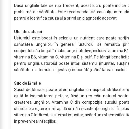
Dacă unghiile tale se rup frecvent, acest lucru poate indica 
problemă de sănătate. Este recomandat să consulți un medi
pentru a identifica cauza și a primi un diagnostic adecvat.
Ulei de usturoi
Usturoiul este bogat în seleniu, un nutrient care poate sprijin
sănătatea unghiilor. În general, usturoiul se remarcă pri
conținutul său bogat în substanțe nutritive, inclusiv vitamina B1
vitamina B6, vitamina C, vitamina E și sulf. Pe lângă beneficiil
pentru unghii, usturoiul poate întări sistemul imunitar, susțin
sănătatea sistemului digestiv și îmbunătăți sănătatea oaselor.
Suc de lămâie
Sucul de lămâie poate oferi unghiilor un aspect strălucitor ș
ajută la îndepărtarea petelor, fiind un remediu natural pentr
creșterea unghiilor. Vitamina C din compoziția sucului poat
stimula o creștere mai rapidă și mări rezistența unghiilor. În plus
vitamina C întărește sistemul imunitar, având un rol semnificati
în prevenirea infecțiilor.