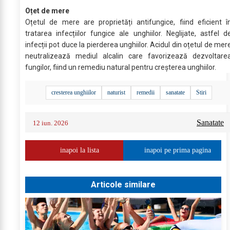
Oțet de mere
Oțetul de mere are proprietăți antifungice, fiind eficient î
tratarea infecțiilor fungice ale unghiilor. Neglijate, astfel d
infecții pot duce la pierderea unghiilor. Acidul din oțetul de mer
neutralizează mediul alcalin care favorizează dezvoltare
fungilor, fiind un remediu natural pentru creșterea unghiilor.
cresterea unghiilor
naturist
remedii
sanatate
Stiri
Sanatate
12 iun. 2026
inapoi la lista
inapoi pe prima pagina
Articole similare