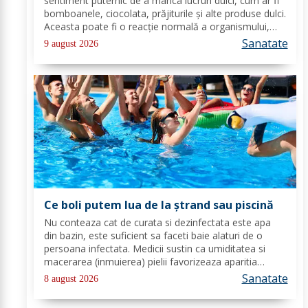
sentiment puternic de a mânca lucruri dulci, cum ar fi
bomboanele, ciocolata, prăjiturile și alte produse dulci.
Aceasta poate fi o reacție normală a organismului,
deoarece majoritatea oamenilor au o preferință
Sanatate
9 august 2026
pentru dulceață. Cu toate...
Ce boli putem lua de la ștrand sau piscină
Nu conteaza cat de curata si dezinfectata este apa
din bazin, este suficient sa faceti baie alaturi de o
persoana infectata. Medicii sustin ca umiditatea si
macerarea (inmuierea) pielii favorizeaza aparitia
infectiilor micotice, care prin apa se transmit mult mai
Sanatate
8 august 2026
usor. Cel mai intalnit tip de...