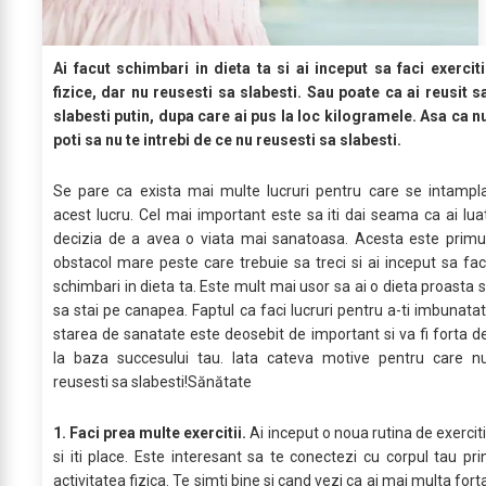
Ai facut schimbari in dieta ta si ai inceput sa faci exerciti
fizice, dar nu reusesti sa slabesti. Sau poate ca ai reusit s
slabesti putin, dupa care ai pus la loc kilogramele. Asa ca n
poti sa nu te intrebi de ce nu reusesti sa slabesti.
Se pare ca exista mai multe lucruri pentru care se intampl
acest lucru. Cel mai important este sa iti dai seama ca ai lua
decizia de a avea o viata mai sanatoasa. Acesta este primu
obstacol mare peste care trebuie sa treci si ai inceput sa fac
schimbari in dieta ta. Este mult mai usor sa ai o dieta proasta s
sa stai pe canapea. Faptul ca faci lucruri pentru a-ti imbunatat
starea de sanatate este deosebit de important si va fi forta d
la baza succesului tau. Iata cateva motive pentru care n
reusesti sa slabesti!Sănătate
1. Faci prea multe exercitii.
Ai inceput o noua rutina de exerciti
si iti place. Este interesant sa te conectezi cu corpul tau pri
activitatea fizica. Te simti bine si cand vezi ca ai mai multa fort