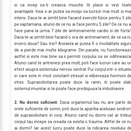
si ca incep sa-ti creasca muschii. Iti place si vezi toat
avantajele. Insa s-ar putea sa incepi sa lucrezi mai mult si ma
intens. Daca te-ai simtit bine facand exercitii fizice pentru 3 zil
pe saptamana, atunci de ce nu ai face pentru 5 zile? De ce nu a
face pana la urma 7 zile de antrenamente cardio si de forta
Daca te-ai simtit bine facand o ora de antrenament, de ce sa n
incerci doua? Sau trei? Aceasta ar putea fi o modalitate sigur
de a pierde mai multe kilograme. Din pacate, nu functioneaz
astfel si este mai bine sa ii permiti corpului sa se odihneasca
Atunci cand te antrenezi prea mult, poti face lucruri care au u
efect asupra sistemului nervos central. Pui corpul intr-o situati
in care este in mod constant stresat si elibereaza hormoni d
stres. Suprasolicitarea poate duce la raniri, iti poate slab
sistemul imunitar si te poate face predispusa la imbolnavire.
2. Nu dormi suficient.
Daca organismul tau nu are parte d
orele suficiente de somn, poti duce la aparitia aceluiasi sindro
de suprasolicitare in corp. Atunci cand nu dormi cat ar trebui
corpul tau incepe sa creada ca exista o trauma. Altfel de ce n
ai dormi? Iar acest lucru poate duce la ridicarea nivelului d