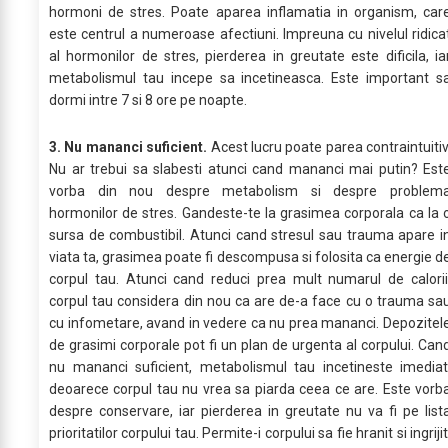
hormoni de stres. Poate aparea inflamatia in organism, car
este centrul a numeroase afectiuni. Impreuna cu nivelul ridica
al hormonilor de stres, pierderea in greutate este dificila, ia
metabolismul tau incepe sa incetineasca. Este important s
dormi intre 7 si 8 ore pe noapte.
3. Nu mananci suficient.
Acest lucru poate parea contraintuitiv
Nu ar trebui sa slabesti atunci cand mananci mai putin? Est
vorba din nou despre metabolism si despre problem
hormonilor de stres. Gandeste-te la grasimea corporala ca la 
sursa de combustibil. Atunci cand stresul sau trauma apare i
viata ta, grasimea poate fi descompusa si folosita ca energie d
corpul tau. Atunci cand reduci prea mult numarul de calorii
corpul tau considera din nou ca are de-a face cu o trauma sa
cu infometare, avand in vedere ca nu prea mananci. Depozitel
de grasimi corporale pot fi un plan de urgenta al corpului. Can
nu mananci suficient, metabolismul tau incetineste imediat
deoarece corpul tau nu vrea sa piarda ceea ce are. Este vorb
despre conservare, iar pierderea in greutate nu va fi pe list
prioritatilor corpului tau. Permite-i corpului sa fie hranit si ingrijit