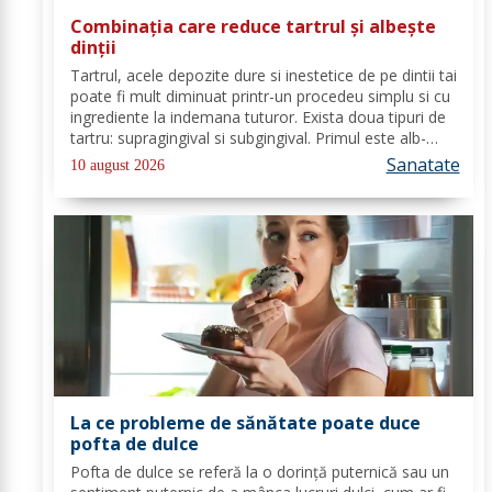
Combinația care reduce tartrul și albește
dinții
Tartrul, acele depozite dure si inestetice de pe dintii tai
poate fi mult diminuat printr-un procedeu simplu si cu
ingrediente la indemana tuturor. Exista doua tipuri de
tartru: supragingival si subgingival. Primul este alb-
galbui, cu consistenta redusa la inceput, dar poate
Sanatate
10 august 2026
ajunge la un...
La ce probleme de sănătate poate duce
pofta de dulce
Pofta de dulce se referă la o dorință puternică sau un