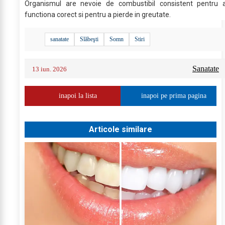
Organismul are nevoie de combustibil consistent pentru 
functiona corect si pentru a pierde in greutate.
sanatate
Slăbeşti
Somn
Stiri
Sanatate
13 iun. 2026
inapoi la lista
inapoi pe prima pagina
Articole similare