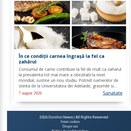
În ce condiții carnea îngrașă la fel ca
zahărul
Consumul de carne contribuie la fel de mult ca zaharul
la prevalenta tot mai mare a obezitatii la nivel
mondial, sustine un nou studiu. Potrivit oamenilor de
stiinta de la Universitatea din Adelaide, grasimile si
carbohidratii ne pot oferi suficienta energie pentru a
Sanatate
7 august 2026
satisface cererile...
2026
Dorohoi News | All Rights Reserved
Setari cookies
Despre noi