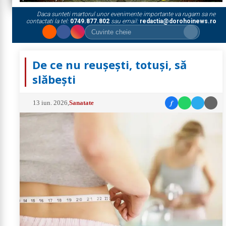
Daca sunteti martorul unor evenimente importante va rugam sa ne
contactati la tel:
0749.877.802
sau email:
redactia@dorohoinews.ro
De ce nu reușești, totuși, să
slăbești
f
13 iun. 2026
,
Sanatate