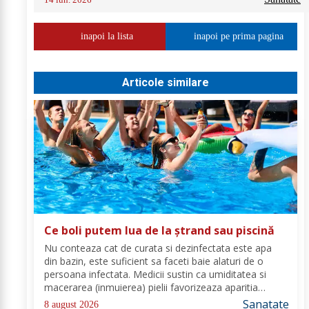
inapoi la lista
inapoi pe prima pagina
Articole similare
Ce boli putem lua de la ștrand sau piscină
Nu conteaza cat de curata si dezinfectata este apa
din bazin, este suficient sa faceti baie alaturi de o
persoana infectata. Medicii sustin ca umiditatea si
macerarea (inmuierea) pielii favorizeaza aparitia
infectiilor micotice, care prin apa se transmit mult mai
Sanatate
8 august 2026