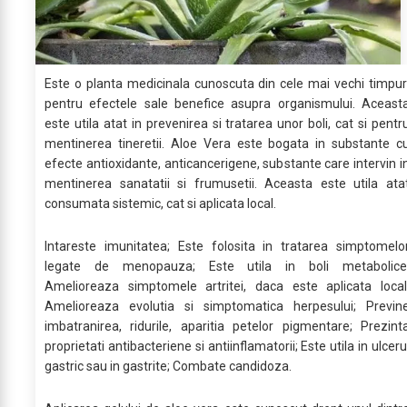
Este o planta medicinala cunoscuta din cele mai vechi timpur
pentru efectele sale benefice asupra organismului. Aceast
este utila atat in prevenirea si tratarea unor boli, cat si pentr
mentinerea tineretii. Aloe Vera este bogata in substante c
efecte antioxidante, anticancerigene, substante care intervin i
mentinerea sanatatii si frumusetii. Aceasta este utila ata
consumata sistemic, cat si aplicata local.
Intareste imunitatea; Este folosita in tratarea simptomelo
legate de menopauza; Este utila in boli metabolice
Amelioreaza simptomele artritei, daca este aplicata local
Amelioreaza evolutia si simptomatica herpesului; Previn
imbatranirea, ridurile, aparitia petelor pigmentare; Prezint
proprietati antibacteriene si antiinflamatorii; Este utila in ulceru
gastric sau in gastrite; Combate candidoza.