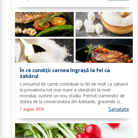
usor. Cel mai intalnit tip de...
În ce condiții carnea îngrașă la fel ca
zahărul
Consumul de carne contribuie la fel de mult ca zaharul
la prevalenta tot mai mare a obezitatii la nivel
mondial, sustine un nou studiu. Potrivit oamenilor de
stiinta de la Universitatea din Adelaide, grasimile si
carbohidratii ne pot oferi suficienta energie pentru a
Sanatate
7 august 2026
satisface cererile...