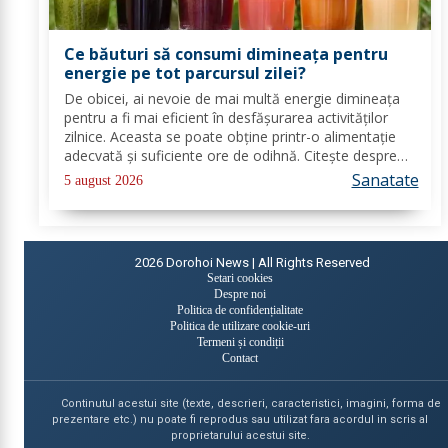
Ce băuturi să consumi dimineața pentru
energie pe tot parcursul zilei?
De obicei, ai nevoie de mai multă energie dimineața
pentru a fi mai eficient în desfășurarea activităților
zilnice. Aceasta se poate obține printr-o alimentație
adecvată și suficiente ore de odihnă. Citește despre
băuturile care pot oferi energie dimineața. În general,
Sanatate
5 august 2026
oamenii aleg să bea cafea...
2026
Dorohoi News | All Rights Reserved
Setari cookies
Despre noi
Politica de confidențialitate
Politica de utilizare cookie-uri
Termeni și condiții
Contact
Continutul acestui site (texte, descrieri, caracteristici, imagini, forma de
prezentare etc.) nu poate fi reprodus sau utilizat fara acordul in scris al
proprietarului acestui site.