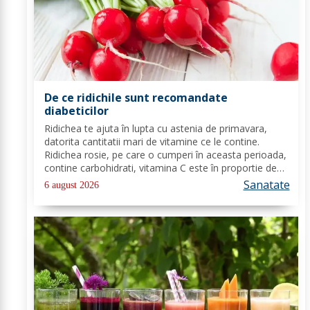
De ce ridichile sunt recomandate
diabeticilor
Ridichea te ajuta în lupta cu astenia de primavara,
datorita cantitatii mari de vitamine ce le contine.
Ridichea rosie, pe care o cumperi în aceasta perioada,
contine carbohidrati, vitamina C este în proportie de
25%, vitamina B, acid folic, potasiu, magneziu si multe
Sanatate
6 august 2026
alte componente ce-ti sunt de...