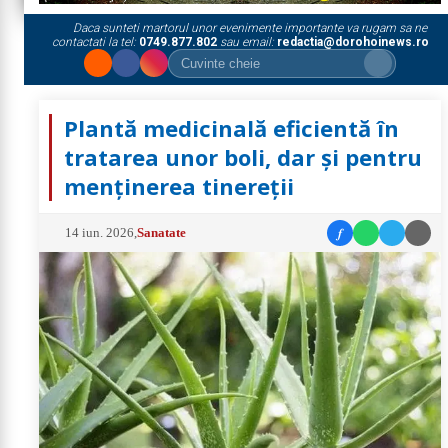
Daca sunteti martorul unor evenimente importante va rugam sa ne
contactati la tel:
0749.877.802
sau email:
redactia@dorohoinews.ro
Plantă medicinală eficientă în
tratarea unor boli, dar și pentru
menținerea tinereții
f
14 iun. 2026
,
Sanatate