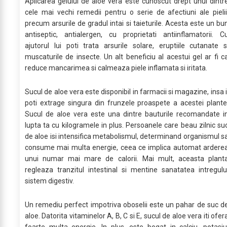
Aplicarea gelului de aloe vera este cunoscut drept unul dintr
cele mai vechi remedii pentru o serie de afectiuni ale pielii
precum arsurile de gradul intai si taieturile. Acesta este un bu
antiseptic, antialergen, cu proprietati antiinflamatorii. C
ajutorul lui poti trata arsurile solare, eruptiile cutanate s
muscaturile de insecte. Un alt beneficiu al acestui gel ar fi c
reduce mancarimea si calmeaza piele inflamata si iritata.
Sucul de aloe vera este disponibil in farmacii si magazine, insa i
poti extrage singura din frunzele proaspete a acestei plante
Sucul de aloe vera este una dintre bauturile recomandate i
lupta ta cu kilogramele in plus. Persoanele care beau zilnic su
de aloe isi intensifica metabolismul, determinand organismul s
consume mai multa energie, ceea ce implica automat ardere
unui numar mai mare de calorii. Mai mult, aceasta plant
regleaza tranzitul intestinal si mentine sanatatea intregulu
sistem digestiv.
Un remediu perfect impotriva oboselii este un pahar de suc d
aloe. Datorita vitaminelor A, B, C si E, sucul de aloe vera iti ofer