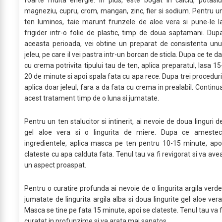
foarte multa energie. In plus, este bogat in calciu, potasiu
magneziu, cupru, crom, mangan, zinc, fier si sodium. Pentru u
ten luminos, taie marunt frunzele de aloe vera si pune-le l
frigider intr-o folie de plastic, timp de doua saptamani. Dup
aceasta perioada, vei obtine un preparat de consistenta unu
jeleu, pe care il vei pastra intr-un borcan de sticla. Dupa ce te da
cu crema potrivita tipului tau de ten, aplica preparatul, lasa 15
20 de minute si apoi spala fata cu apa rece. Dupa trei proceduri
aplica doar jeleul, fara a da fata cu crema in prealabil. Continu
acest tratament timp de o luna si jumatate.
Pentru un ten stalucitor si intinerit, ai nevoie de doua linguri d
gel aloe vera si o lingurita de miere. Dupa ce amestec
ingredientele, aplica masca pe ten pentru 10-15 minute, apo
clateste cu apa calduta fata. Tenul tau va fi revigorat si va ave
un aspect proaspat.
Pentru o curatire profunda ai nevoie de o lingurita argila verde
jumatate de lingurita argila alba si doua lingurite gel aloe vera
Masca se tine pe fata 15 minute, apoi se clateste. Tenul tau va f
curatat in profunzime si va arata mai sanatos.