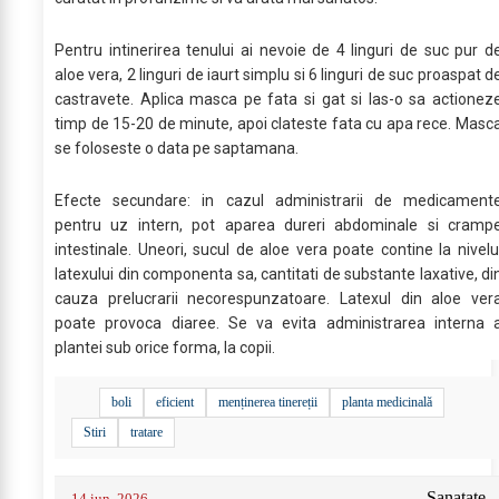
Pentru intinerirea tenului ai nevoie de 4 linguri de suc pur d
aloe vera, 2 linguri de iaurt simplu si 6 linguri de suc proaspat d
castravete. Aplica masca pe fata si gat si las-o sa actionez
timp de 15-20 de minute, apoi clateste fata cu apa rece. Masc
se foloseste o data pe saptamana.
Efecte secundare: in cazul administrarii de medicament
pentru uz intern, pot aparea dureri abdominale si cramp
intestinale. Uneori, sucul de aloe vera poate contine la nivelu
latexului din componenta sa, cantitati de substante laxative, di
cauza prelucrarii necorespunzatoare. Latexul din aloe ver
poate provoca diaree. Se va evita administrarea interna 
plantei sub orice forma, la copii.
boli
eficient
menținerea tinereții
planta medicinală
Stiri
tratare
Sanatate
14 iun. 2026