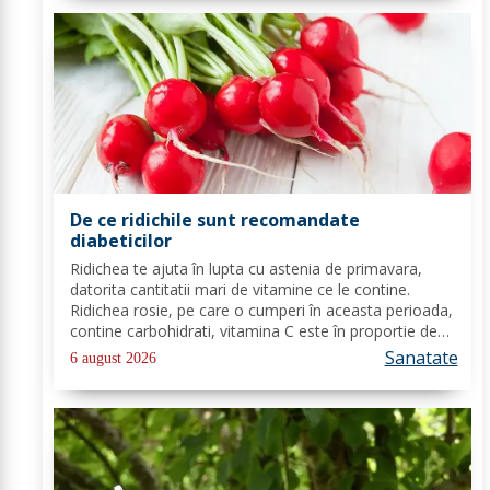
De ce ridichile sunt recomandate
diabeticilor
Ridichea te ajuta în lupta cu astenia de primavara,
datorita cantitatii mari de vitamine ce le contine.
Ridichea rosie, pe care o cumperi în aceasta perioada,
contine carbohidrati, vitamina C este în proportie de
25%, vitamina B, acid folic, potasiu, magneziu si multe
Sanatate
6 august 2026
alte componente ce-ti sunt de...