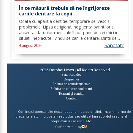
În ce măsură trebuie să ne îngrijoreze
cariile dentare la copii
Odata cu aparitia dentitiei temporare se ivesc si
problemele. Lipsa de igiena, neglijenta parintilor si
absenta sfaturilor medicale îi pot pune pe cei mici în
situatii neplacute, ivindu-se cariile dentare. Dintii de
lapte se pot caria asemenea celor permanenti,
Sanatate
4 august 2026
diferenta mare este ca structura...
2026
Dorohoi News | All Rights Reserved
Setari cookies
Despre noi
Politica de confidențialitate
Politica de utilizare cookie-uri
Termeni și condiții
Contact
Continutul acestui site (texte, descrieri, caracteristici, imagini, forma de
prezentare etc.) nu poate fi reprodus sau utilizat fara acordul in scris al
proprietarului acestui site.
Crafted with
by