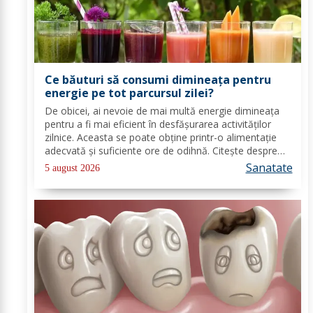
Ce băuturi să consumi dimineața pentru
energie pe tot parcursul zilei?
De obicei, ai nevoie de mai multă energie dimineața
pentru a fi mai eficient în desfășurarea activităților
zilnice. Aceasta se poate obține printr-o alimentație
adecvată și suficiente ore de odihnă. Citește despre
băuturile care pot oferi energie dimineața. În general,
Sanatate
5 august 2026
oamenii aleg să bea cafea...