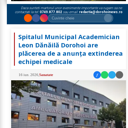
Daca sunteti martorul unor evenimente importante va rugam sa ne
contactati la tel:
0749.877.802
sau email:
redactia@dorohoinews.ro
Spitalul Municipal Academician
Leon Dănăilă Dorohoi are
plăcerea de a anunța extinderea
echipei medicale
f
16 iun. 2026
,
Sanatate