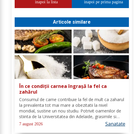
inapoi la lista
inapoi pe prima pagina
Articole similare
În ce condiții carnea îngrașă la fel ca
zahărul
Consumul de carne contribuie la fel de mult ca zaharul
la prevalenta tot mai mare a obezitatii la nivel
mondial, sustine un nou studiu. Potrivit oamenilor de
stiinta de la Universitatea din Adelaide, grasimile si
carbohidratii ne pot oferi suficienta energie pentru a
Sanatate
7 august 2026
satisface cererile...