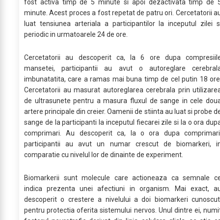
fost activa timp de 5 minute si apoi dezactivata timp de 
minute. Acest proces a fost repetat de patru ori. Cercetatorii a
luat tensiunea arteriala a participantilor la inceputul zilei s
periodic in urmatoarele 24 de ore.
Cercetatorii au descoperit ca, la 6 ore dupa compresiil
mansetei, participantii au avut o autoreglare cerebral
imbunatatita, care a ramas mai buna timp de cel putin 18 ore
Cercetatorii au masurat autoreglarea cerebrala prin utilizare
de ultrasunete pentru a masura fluxul de sange in cele dou
artere principale din creier. Oamenii de stiinta au luat si probe d
sange de la participanti la inceputul fiecarei zile si la o ora dup
comprimari. Au descoperit ca, la o ora dupa comprimari
participantii au avut un numar crescut de biomarkeri, i
comparatie cu nivelul lor de dinainte de experiment.
Biomarkerii sunt molecule care actioneaza ca semnale c
indica prezenta unei afectiuni in organism. Mai exact, a
descoperit o crestere a nivelului a doi biomarkeri cunoscut
pentru protectia oferita sistemului nervos. Unul dintre ei, numi