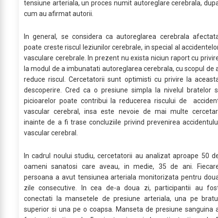
tensiune arteriala, un proces numit autoreglare cerebrala, dup
cum au afirmat autorii.
In general, se considera ca autoreglarea cerebrala afectat
poate creste riscul leziunilor cerebrale, in special al accidentelo
vasculare cerebrale. In prezent nu exista niciun raport cu privir
la modul de a imbunatati autoreglarea cerebrala, cu scopul de 
reduce riscul. Cercetatorii sunt optimisti cu privire la aceast
descoperire. Cred ca o presiune simpla la nivelul bratelor s
picioarelor poate contribui la reducerea riscului de acciden
vascular cerebral, insa este nevoie de mai multe cercetar
inainte de a fi trase concluziile privind prevenirea accidentulu
vascular cerebral.
In cadrul noului studiu, cercetatorii au analizat aproape 50 d
oameni sanatosi care aveau, in medie, 35 de ani. Fiecar
persoana a avut tensiunea arteriala monitorizata pentru dou
zile consecutive. In cea de-a doua zi, participantii au fos
conectati la mansetele de presiune arteriala, una pe bratu
superior si una pe o coapsa. Manseta de presiune sanguina 