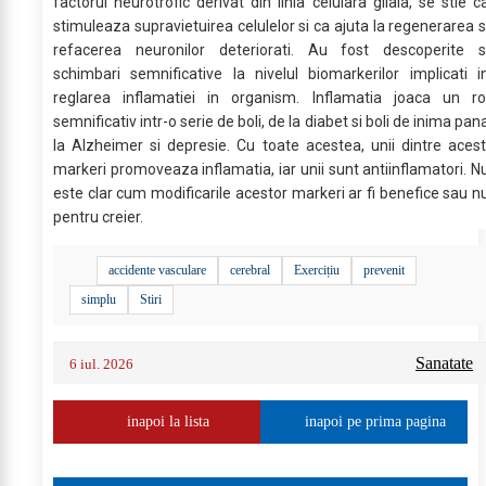
factorul neurotrofic derivat din linia celulara gliala, se stie c
stimuleaza supravietuirea celulelor si ca ajuta la regenerarea s
refacerea neuronilor deteriorati. Au fost descoperite s
schimbari semnificative la nivelul biomarkerilor implicati i
reglarea inflamatiei in organism. Inflamatia joaca un ro
semnificativ intr-o serie de boli, de la diabet si boli de inima pan
la Alzheimer si depresie. Cu toate acestea, unii dintre acest
markeri promoveaza inflamatia, iar unii sunt antiinflamatori. N
este clar cum modificarile acestor markeri ar fi benefice sau n
pentru creier.
accidente vasculare
cerebral
Exercițiu
prevenit
simplu
Stiri
Sanatate
6 iul. 2026
inapoi la lista
inapoi pe prima pagina