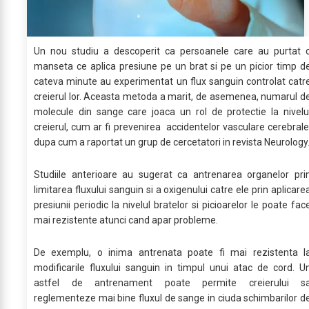
Un nou studiu a descoperit ca persoanele care au purtat 
manseta ce aplica presiune pe un brat si pe un picior timp d
cateva minute au experimentat un flux sanguin controlat catr
creierul lor. Aceasta metoda a marit, de asemenea, numarul d
molecule din sange care joaca un rol de protectie la nivelu
creierul, cum ar fi prevenirea accidentelor vasculare cerebrale
dupa cum a raportat un grup de cercetatori in revista Neurology
Studiile anterioare au sugerat ca antrenarea organelor pri
limitarea fluxului sanguin si a oxigenului catre ele prin aplicare
presiunii periodic la nivelul bratelor si picioarelor le poate fac
mai rezistente atunci cand apar probleme.
De exemplu, o inima antrenata poate fi mai rezistenta l
modificarile fluxului sanguin in timpul unui atac de cord. U
astfel de antrenament poate permite creierului s
reglementeze mai bine fluxul de sange in ciuda schimbarilor d