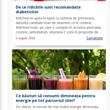
De ce ridichile sunt recomandate
diabeticilor
Ridichea te ajuta în lupta cu astenia de primavara,
datorita cantitatii mari de vitamine ce le contine.
Ridichea rosie, pe care o cumperi în aceasta perioada,
contine carbohidrati, vitamina C este în proportie de
25%, vitamina B, acid folic, potasiu, magneziu si multe
Sanatate
6 august 2026
alte componente ce-ti sunt de...
Ce băuturi să consumi dimineața pentru
energie pe tot parcursul zilei?
De obicei, ai nevoie de mai multă energie dimineața