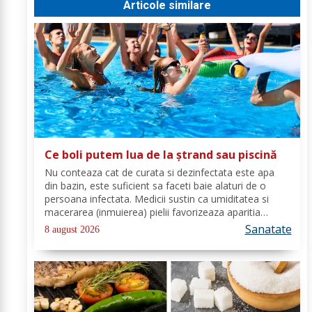
Articole similare
Ce boli putem lua de la ștrand sau piscină
Nu conteaza cat de curata si dezinfectata este apa
din bazin, este suficient sa faceti baie alaturi de o
persoana infectata. Medicii sustin ca umiditatea si
macerarea (inmuierea) pielii favorizeaza aparitia
infectiilor micotice, care prin apa se transmit mult mai
Sanatate
8 august 2026
usor. Cel mai intalnit tip de...