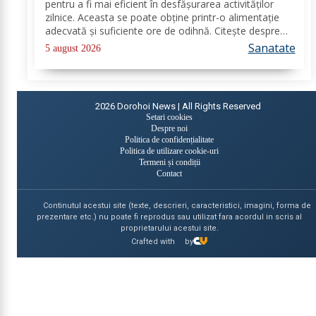
pentru a fi mai eficient în desfășurarea activităților
zilnice. Aceasta se poate obține printr-o alimentație
adecvată și suficiente ore de odihnă. Citește despre
băuturile care pot oferi energie dimineața. În general,
Sanatate
5 august 2026
oamenii aleg să bea cafea...
2026
Dorohoi News | All Rights Reserved
Setari cookies
Despre noi
Politica de confidențialitate
Politica de utilizare cookie-uri
Termeni și condiții
Contact
Continutul acestui site (texte, descrieri, caracteristici, imagini, forma de
prezentare etc.) nu poate fi reprodus sau utilizat fara acordul in scris al
proprietarului acestui site.
Crafted with
by