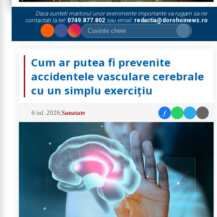
Daca sunteti martorul unor evenimente importante va rugam sa ne
contactati la tel:
0749.877.802
sau email:
redactia@dorohoinews.ro
Cum ar putea fi prevenite
accidentele vasculare cerebrale
cu un simplu exercițiu
f
6 iul. 2026
,
Sanatate