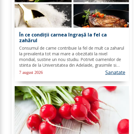
În ce condiții carnea îngrașă la fel ca
zahărul
Consumul de carne contribuie la fel de mult ca zaharul
la prevalenta tot mai mare a obezitatii la nivel
mondial, sustine un nou studiu. Potrivit oamenilor de
stiinta de la Universitatea din Adelaide, grasimile si
carbohidratii ne pot oferi suficienta energie pentru a
Sanatate
7 august 2026
satisface cererile...