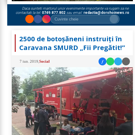
Daca sunteti martorul unor evenimente importante va rugam sa ne
contactati la tel:
0749.877.802
sau email:
redactia@dorohoinews.ro
2500 de botoșăneni instruiți în
Caravana SMURD „Fii Pregătit!”
f
7 iun. 2019
,
Social