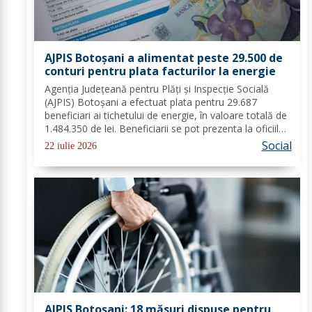
AJPIS Botoșani a alimentat peste 29.500 de
conturi pentru plata facturilor la energie
Agenția Județeană pentru Plăți și Inspecție Socială
(AJPIS) Botoșani a efectuat plata pentru 29.687
beneficiari ai tichetului de energie, în valoare totală de
1.484.350 de lei. Beneficiarii se pot prezenta la oficiile
poștale cu factura pentru a utiliza suma la plata
Social
22 iulie 2026
consumului de energie electrică...
AJPIS Botoșani: 18 măsuri dispuse pentru