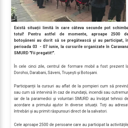
Există situații limită în care câteva secunde pot schimb
totul! Pentru astfel de momente, aproape 2500 d
botoșăneni au dorit să se pregătească și au participat, î
perioada 03 - 07 iunie, la cursurile organizate în Caravan
SMURD "Fii pregatit!".
În cele cinci zile, centrul de formare mobil a fost prezent l
Dorohoi, Darabani, Săveni, Trușești și Botoșani.
Participanții la cursuri au aflat de la pompieri cum să previn
sau cum să intervină în caz de inundaţii, incendii sau cutremur
iar de la paramedici și voluntari SMURD au învăţat tehnici d
acordare a primului ajutor în diverse situaţii. Toţi au adresa
întrebări şi au primit răspunsuri direct de la salvatori.
Cele aproape 2500 de persoane care au participat la activitățil