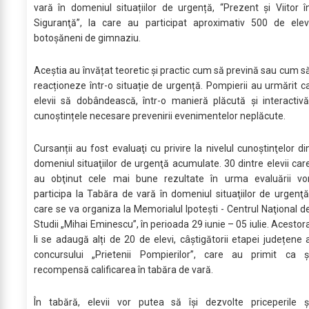
vară în domeniul situațiilor de urgență, “Prezent şi Viitor î
Siguranţă”, la care au participat aproximativ 500 de elev
botoşăneni de gimnaziu.
Aceștia au învățat teoretic și practic cum să prevină sau cum s
reacționeze într-o situație de urgență. Pompierii au urmărit c
elevii să dobândească, într-o manieră plăcută și interactivă
cunoștințele necesare prevenirii evenimentelor neplăcute.
Cursanții au fost evaluaţi cu privire la nivelul cunoştinţelor di
domeniul situaţiilor de urgenţă acumulate. 30 dintre elevii car
au obţinut cele mai bune rezultate în urma evaluării vo
participa la Tabăra de vară în domeniul situaţiilor de urgenţă
care se va organiza la Memorialul Ipotești - Centrul Naţional d
Studii „Mihai Eminescu”, în perioada 29 iunie – 05 iulie. Acestor
li se adaugă alți de 20 de elevi, câștigătorii etapei județene 
concursului „Prietenii Pompierilor”, care au primit ca ș
recompensă calificarea în tabăra de vară.
În tabără, elevii vor putea să îşi dezvolte priceperile ş