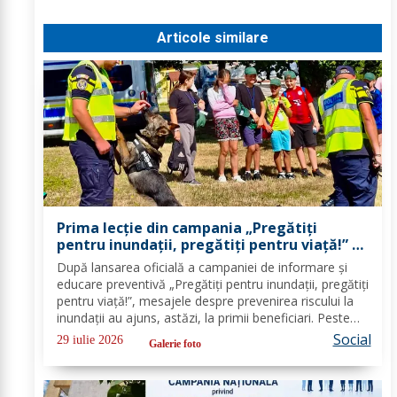
Articole similare
Prima lecție din campania „Pregătiți
pentru inundații, pregătiți pentru viață!” –
peste 100 de copii au învățat cum să se
După lansarea oficială a campaniei de informare și
protejeze în cazul inundațiilor
educare preventivă „Pregătiți pentru inundații, pregătiți
pentru viață!”, mesajele despre prevenirea riscului la
inundații au ajuns, astăzi, la primii beneficiari. Peste
100 de copii, participanți la tabăra de vară organizată
Social
29 iulie 2026
Galerie foto
la Biserica „Sfântul...