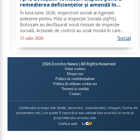
remedierea deficiențelor și amendă în
valoare de 80.000 lei aplicate de inspectorii
În luna iunie 2026, inspectorii sociali ai Agenției
sociali
Județene pentru Plăți și Inspecție Socială (AJPIS)
Botoșani au desfășurat nouă misiuni de inspecție
socială. Acțiunile de control au vizat modul în care
sunt respectate standardele minime de calitate în
Social
15 iulie 2026
serviciile sociale; evaluarea în vederea...
2026
Dorohoi News | All Rights Reserved
Setari cookies
Despre noi
Politica de confidențialitate
Politica de utilizare cookie-uri
Termeni și condiții
Contact
Continutul acestui site (texte, descrieri, caracteristici, imagini, forma de
prezentare etc.) nu poate fi reprodus sau utilizat fara acordul in scris al
proprietarului acestui site.
Crafted with
by