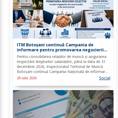
ITM Botoșani continuă Campania de
informare pentru promovarea negocierii
colective la nivelul angajatorilor din
Pentru consolidarea relațiilor de muncă și asigurarea
sectorul public și privat
respectării drepturilor salariaților, până la data de 31
decembrie 2026, Inspectoratul Teritorial de Muncă
Botoșani continuă Campania Națională de informare
pentru promovarea negocierilor colective la nivelul
Social
28 iulie 2026
angajatorilor din sectorul privat și...