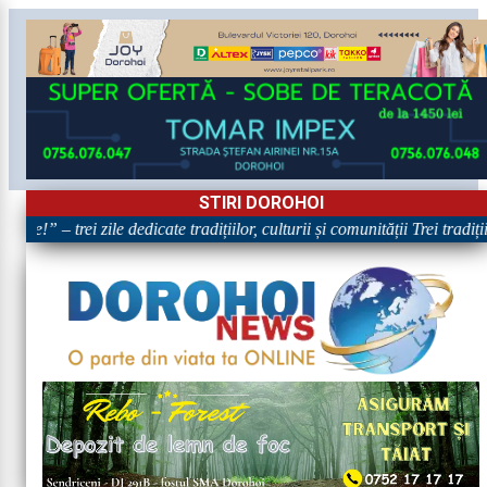
STIRI DOROHOI
re!” – trei zile dedicate tradițiilor, culturii și comunității Trei tradiț