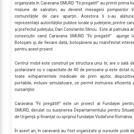
organizate în Caravana SMURD "Fii pregatit!" au primit prima lo
misiune de salvatori, au devenit mesagerii pompierilor î
comunitățile de care aparțin. Acestora li s-au alătura
reprezentații autorităților publice locale și județene, printre car
și prefectul județului, Dan Constantin Slincu. Este al patrulea a
consecutiv cand Caravana SMURD "Fii pregatit!" ajunge l
Botoșani și, de fiecare dată, botoșănenii au manifestat intere
pentru acest proiect.
Centrul mobil este construit pe structura unui tir, are o sală d
şcolarizare cu o capacitate de 40 de persoane şi este dotat c
toate echipamentele medicale de prim ajutor, dispozitiv
portabile, inclusiv simulatoare, ce permit instruirea eficientă 
cursanţilor.
Caravana “Fii pregătit!” este un proiect al Fundaţiei pentr
SMURD, derulat cu susţinerea Departamentului pentru Situaţi
de Urgenţă şi finanţat cu sprijinul Fundaţiei Vodafone România.
În acest an, în caravană au fost organizate și cursurile școlii d