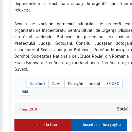
deprinderile în a reacţiona a situaţii de urgenţă, dar să se ş
relaxeze.
Școala de vară în domeniul situațiilor de urgență est
organizată de Inspectoratul pentru Situații de Urgență „Nicola
Iorga” al Județului Botoșani în parteneriat cu Instituţi
Prefectului Judeţul Botoşani, Consiliul Judeţean Botoşani
Inspectoratul Şcolar Judeţean Botoşani, Primăria Municipiulu
Dorohoi, Societatea Națională de „Cruce Roșie” din România 
Filiala Botoșani, Primăria orașului Darabani și Primăria orașulu
Săveni.
Botoșăneni
Carava
Fii pregătit
instruiţi
SMURD
Stiri
Social
7 iun. 2019
inapoi la lista
inapoi pe prima pagina