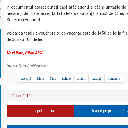
În documentul atașat puteți găsi atât agențiile cât și unitățile de
fiecare județ care acceptă tichetele de vacanță emisă de Cheque
Sodexo și Edenred.
Valoarea totală a voucherelor de vacanță este de 1450 de lei ia filel
de 50 sau 100 de lei.
Vezi lista, Click AICI!
Sursa:
DorohoiNews.ro
acceptă
Lista
Stiri
tichete
unități
vacanță
vouchere
12 iun. 2019
inapoi la lista
inapoi pe prima pagin