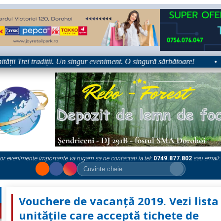
i Trei tradiții. Un singur eveniment. O singură sărbătoare!
•
P
or evenimente importante va rugam sa ne contactati la tel:
0749.877.802
sau email:
Vouchere de vacanță 2019. Vezi lista
unitățile care acceptă tichete de