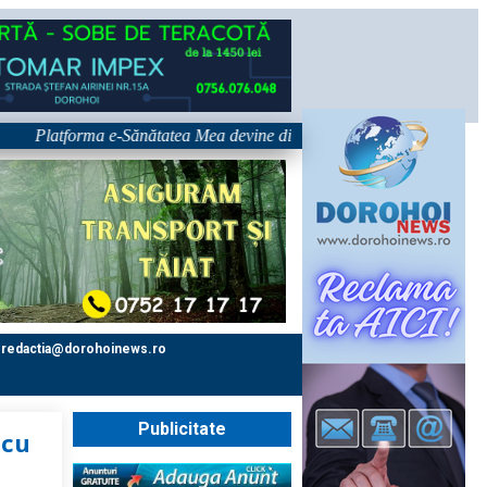
latforma e-Sănătatea Mea devine disponibilă pe 1 septembrie: pacientul d
redactia@dorohoinews.ro
Publicitate
 cu