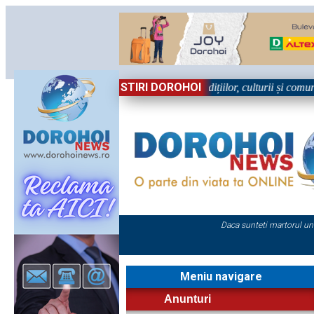
STIRI DOROHOI
, în Sărbătoare!” – trei zile dedicate tradițiilor, culturii și comunități
Daca sunteti martorul un
Meniu navigare
Anunturi