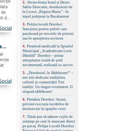
pecție
control, asistent
2
.
Alesia-Ioana Ionel și Denis-
schimbare bandă și
plata
Sabin Derscariu, dorohoienii de
menținere bandă Faruri
la Liceul „Regina Maria” - în
i de
bi-xenon adaptive cu
topul județean la Bacalaureat
50 de
funcție Cornering,
iile
3
.
Poliția locală Dorohoi:
asistent fază lungă
Social
uma la
Sancțiuni pentru șoferii care
automată , lumini de zi
parchează pe trecerile de pietoni
LED, proiectoare ceață
...
sau în apropierea acestora
LED, spălătoare faruri
Senzori parcare
a
4
.
Premieră medicală la Spitalul
față/spate, cameră
Municipal „Academician Leon
marșarier Keyless entry
ai
Dănăilă” Dorohoi – prima
& start, geamuri electrice
ate
pecție
artroplastie totală de șold
față/spate, oglinzi
rat
necimentată, realizată cu succes
electrice, încălzite și
rabatabile Sistem hands-
5
.
„Dorohoiul, în Sărbătoare!” –
n care
free, Bluetooth, USB
trei zile dedicate tradițiilor,
Social
Sistem start/stop, frână
 de
culturii și comunității Trei
de parcare electrică,
tradiții. Un singur eveniment. O
a în
anvelope vară runflat
singură sărbătoare!
Control presiune pneuri,
6
.
Primăria Dorohoi: Anunț
filtru de particule,
privind execuția lucrărilor de
standard Euro 6 Trapă
dezinsecție în spațiile verzi
panoramică, geamuri
spate fumurii Carlig de
7
.
Tânăr pus să măture cojile de
remorcare Bonus: -
seminţe pe care le aruncase direct
Covorașe textile montate
pe pavaj. Poliţia Locală Dorohoi:
pe mașină. -Ofer și un
Respectul față de spațiul comun