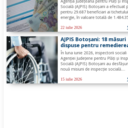
Agenția Județeană pentru Plăți și Ins
energie
Socială (AJPIS) Botoșani a efectuat 
pentru 29.687 beneficiari ai tichetulu
energie, în valoare totală de 1.484.3
lei. Beneficiarii se pot prezenta la ofic
poștale cu factura pentru a utiliza s
22 iulie 2026
plata consumului de energie electrică
AJPIS Botoșani: 18 măsuri
dispuse pentru remediere
deficiențelor și amendă în
În luna iunie 2026, inspectorii sociali 
valoare de 80.000 lei aplic
Agenției Județene pentru Plăți și Ins
de inspectorii sociali
Socială (AJPIS) Botoșani au desfășu
nouă misiuni de inspecție socială.
Acțiunile de control au vizat modul î
sunt respectate standardele minime
15 iulie 2026
calitate în serviciile sociale; evaluare
vederea...