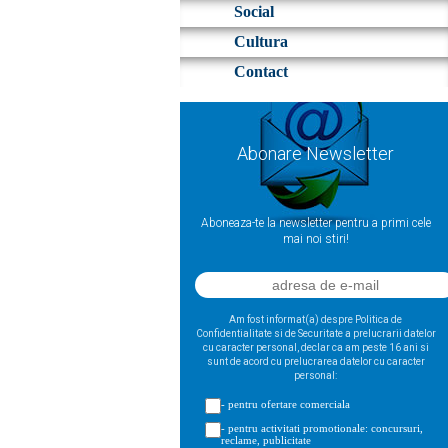
Social
Cultura
Contact
Abonare Newsletter
Aboneaza-te la newsletter pentru a primi cele
mai noi stiri!
Am fost informat(a) despre Politica de
Confidentialitate si de Securitate a prelucrarii datelor
cu caracter personal, declar ca am peste 16 ani si
sunt de acord cu prelucrarea datelor cu caracter
personal:
- pentru ofertare comerciala
- pentru activitati promotionale: concursuri,
reclame, publicitate