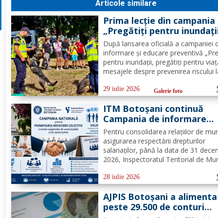
Articole similare
Prima lecție din campania
„Pregătiți pentru inundații
pregătiți pentru viață!” –
După lansarea oficială a campaniei 
peste 100 de copii au învă
informare și educare preventivă „Pre
cum să se protejeze în caz
pentru inundații, pregătiți pentru viaț
inundațiilor
mesajele despre prevenirea riscului 
inundații au ajuns, astăzi, la primii
beneficiari. Peste 100 de copii, partic
29 iulie 2026
Galerie foto
la tabăra de vară organizată la Biser
ITM Botoșani continuă
„Sfântul...
Campania de informare
pentru promovarea negoci
Pentru consolidarea relațiilor de mu
colective la nivelul
asigurarea respectării drepturilor
angajatorilor din sectorul
salariaților, până la data de 31 dece
public și privat
2026, Inspectoratul Teritorial de Mu
Botoșani continuă Campania Națion
de informare pentru promovarea
28 iulie 2026
negocierilor colective la nivelul
AJPIS Botoșani a alimenta
angajatorilor din sectorul privat și...
peste 29.500 de conturi
pentru plata facturilor la