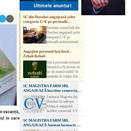
Ultimele anunturi
SC din Dorohoi angajează șofer
categoria C+E pe perioadă
nedeterminată
Societate comercială din
Dorohoi angajează șofer
categoria C+E pe
perioadă nedeterminată.
Candidatul trebuie să
Angajăm personal fast-food –
aibă experiență și atestat
Zehab Kebab
transport marfă. Pentru
detalii, vă rog să sunați la
Ești o persoană serioasă,
numărul de telefon.
dinamică și îți dorești un
loc de muncă stabil? Te
așteptăm în echipa Zehab
Kebab! Posturi
SC MAGISTRA FARM SRL
disponibile: -
ANGAJEAZĂ lucrător comercial –
SHAORMAR AJUTOR
DOROHOI
BUCATAR 2/posturi -
Farmacia Magistra din
LUCRATOR
Dorohoi își mărește
COMERCIAL
echipa și angajează
VANZATOR /2 posturi
lucrător comercial. CV-
e vacanță,
OFERIM : Contract de
urile se pot depune: * la
ul în care
muncă Program flexibil
SC MAGISTRA FARM SRL
sediul Farmaciei
Salariu motivant, în
ANGAJEAZĂ Asistent farmacie –
Magistra – Bulevardul
funcție de experienț
DOROHOI
Victoriei nr. 23, Dorohoi