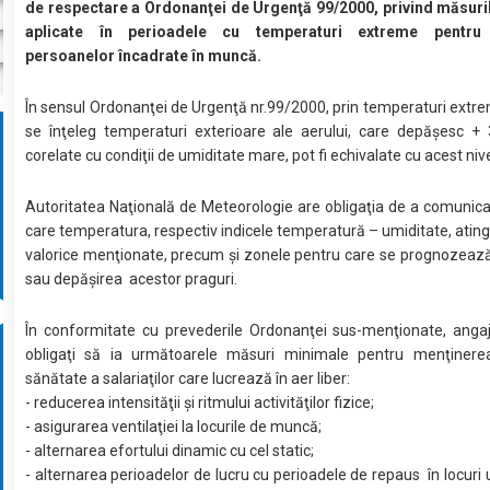
de respectare a Ordonanţei de Urgenţă 99/2000, privind măsurile
aplicate în perioadele cu temperaturi extreme pentru 
persoanelor încadrate în muncă.
În sensul Ordonanţei de Urgenţă nr.99/2000, prin temperaturi extre
se înţeleg temperaturi exterioare ale aerului, care depăşesc + 
corelate cu condiţii de umiditate mare, pot fi echivalate cu acest nive
Autoritatea Naţională de Meteorologie are obligaţia de a comunic
care temperatura, respectiv indicele temperatură – umiditate, ating
valorice menţionate, precum şi zonele pentru care se prognozeaz
sau depăşirea acestor praguri.
În conformitate cu prevederile Ordonanţei sus-menţionate, angaj
obligaţi să ia următoarele măsuri minimale pentru menţinerea
sănătate a salariaţilor care lucrează în aer liber:
- reducerea intensităţii şi ritmului activităţilor fizice;
- asigurarea ventilaţiei la locurile de muncă;
- alternarea efortului dinamic cu cel static;
- alternarea perioadelor de lucru cu perioadele de repaus în locuri 