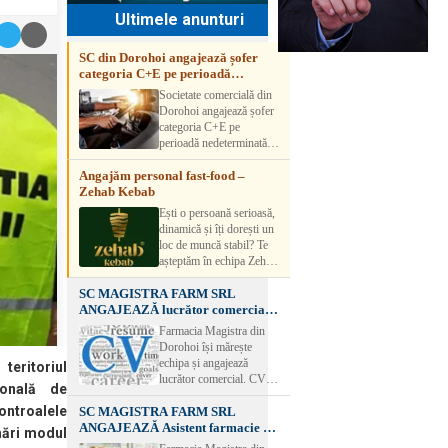
Ultimele anunturi
SC din Dorohoi angajează șofer
categoria C+E pe perioadă
nedeterminată
Societate comercială din
Dorohoi angajează șofer
categoria C+E pe
perioadă nedeterminată.
Candidatul trebuie să
Angajăm personal fast-food –
aibă experiență și atestat
Zehab Kebab
transport marfă. Pentru
detalii, vă rog să sunați la
Ești o persoană serioasă,
numărul de telefon.
dinamică și îți dorești un
loc de muncă stabil? Te
așteptăm în echipa Zehab
Kebab! Posturi
SC MAGISTRA FARM SRL
disponibile: -
ANGAJEAZĂ lucrător comercial –
SHAORMAR AJUTOR
DOROHOI
BUCATAR 2/posturi -
Farmacia Magistra din
LUCRATOR
Dorohoi își mărește
COMERCIAL
echipa și angajează
teritoriul
VANZATOR /2 posturi
lucrător comercial. CV-
ională de
OFERIM : Contract de
urile se pot depune: * la
muncă Program flexibil
ontroalele
SC MAGISTRA FARM SRL
sediul Farmaciei
Salariu motivant, în
ANGAJEAZĂ Asistent farmacie –
Magistra – Bulevardul
mări modul
funcție de experienț
DOROHOI
Victoriei nr. 23, Dorohoi