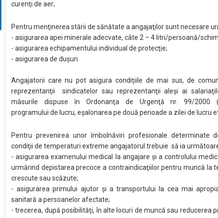
curenţi de aer;
Pentru menţinerea stării de sănătate a angajaţilor sunt necesare u
- asigurarea apei minerale adecvate, câte 2 – 4 litri/persoană/schi
- asigurarea echipamentului individual de protecţie;
- asigurarea de duşuri.
Angajatorii care nu pot asigura condiţiile de mai sus, de comu
reprezentanţii sindicatelor sau reprezentanţii aleşi ai salariaţil
măsurile dispuse în Ordonanţa de Urgenţă nr. 99/2000 (
programului de lucru, eşalonarea pe două perioade a zilei de lucru et
Pentru prevenirea unor îmbolnăviri profesionale determinate de
condiţii de temperaturi extreme angajatorul trebuie să ia următoar
- asigurarea examenului medical la angajare şi a controlului medica
urmărind depistarea precoce a contraindicaţiilor pentru muncă la 
crescute sau scăzute;
- asigurarea primului ajutor şi a transportului la cea mai apropi
sanitară a persoanelor afectate;
- trecerea, după posibilităţi, în alte locuri de muncă sau reducerea 