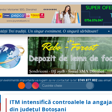
 Trei tradiții. Un singur eveniment. O singură sărbătoare!
•
Pl
or evenimente importante va rugam sa ne contactati la tel:
0749.877.802
sau email:
ITM intensifică controalele la angaja
din județul Botoșani