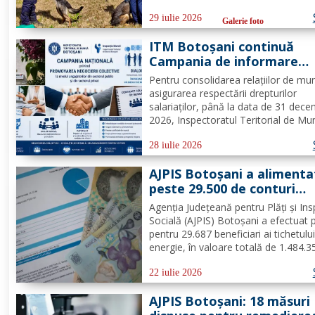
inundații au ajuns, astăzi, la primii
beneficiari. Peste 100 de copii, partic
29 iulie 2026
Galerie foto
la tabăra de vară organizată la Biser
ITM Botoșani continuă
„Sfântul...
Campania de informare
pentru promovarea negoci
Pentru consolidarea relațiilor de mu
colective la nivelul
asigurarea respectării drepturilor
angajatorilor din sectorul
salariaților, până la data de 31 dece
public și privat
2026, Inspectoratul Teritorial de Mu
Botoșani continuă Campania Națion
de informare pentru promovarea
28 iulie 2026
negocierilor colective la nivelul
AJPIS Botoșani a alimenta
angajatorilor din sectorul privat și...
peste 29.500 de conturi
pentru plata facturilor la
Agenția Județeană pentru Plăți și Ins
energie
Socială (AJPIS) Botoșani a efectuat 
pentru 29.687 beneficiari ai tichetulu
energie, în valoare totală de 1.484.3
lei. Beneficiarii se pot prezenta la ofic
poștale cu factura pentru a utiliza s
22 iulie 2026
plata consumului de energie electrică
AJPIS Botoșani: 18 măsuri