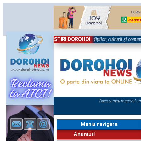
STIRI DOROHOI
 în Sărbătoare!” – trei zile dedicate tradițiilor, culturii și comunității
Daca sunteti martorul un
Meniu navigare
Anunturi