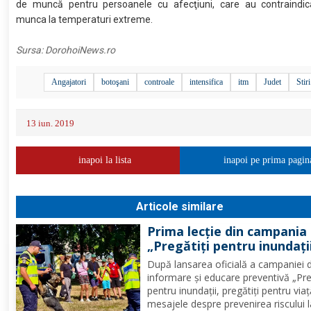
de muncă pentru persoanele cu afecţiuni, care au contraindicaţ
munca la temperaturi extreme.
Sursa:
DorohoiNews.ro
Angajatori
botoşani
controale
intensifica
itm
Judet
Stiri
13 iun. 2019
inapoi la lista
inapoi pe prima pagin
Articole similare
Prima lecție din campania
„Pregătiți pentru inundații
pregătiți pentru viață!” –
După lansarea oficială a campaniei 
peste 100 de copii au învă
informare și educare preventivă „Pre
cum să se protejeze în caz
pentru inundații, pregătiți pentru viaț
inundațiilor
mesajele despre prevenirea riscului 