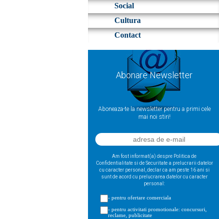
Social
Cultura
Contact
Abonare Newsletter
Aboneaza-te la newsletter pentru a primi cele
mai noi stiri!
Am fost informat(a) despre Politica de
Confidentialitate si de Securitate a prelucrarii datelor
cu caracter personal, declar ca am peste 16 ani si
sunt de acord cu prelucrarea datelor cu caracter
personal:
- pentru ofertare comerciala
- pentru activitati promotionale: concursuri,
reclame, publicitate