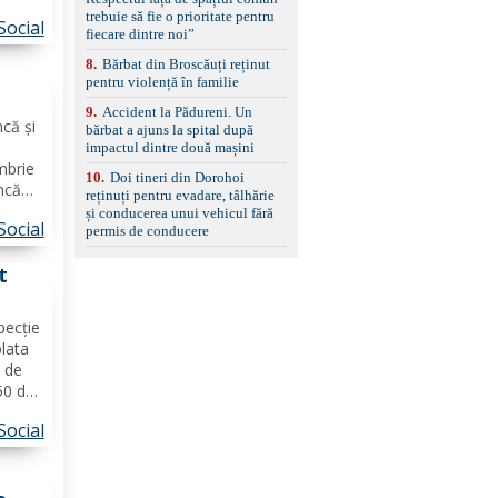
set de covorașe din
trebuie să fie o prioritate pentru
cauciuc/pvc. -Se vinde
Social
ipanți
fiecare dintre noi”
împreună cu un set de
ica
anvelope de iarnă.
8
.
Bărbat din Broscăuți reținut
pentru violență în familie
9
.
Accident la Pădureni. Un
erii
ncă și
bărbat a ajuns la spital după
impactul dintre două mașini
mbrie
10
.
Doi tineri din Dorohoi
ncă
reținuți pentru evadare, tâlhărie
ală
și conducerea unui vehicul fără
Social
permis de conducere
t
pecție
plata
i de
50 de
iile
Social
uma la
...