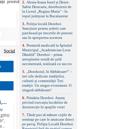
control, asistent
ii privind
2
.
Alesia-Ioana Ionel și Denis-
schimbare bandă și
Sabin Derscariu, dorohoienii de
menținere bandă Faruri
la Liceul „Regina Maria” - în
bi-xenon adaptive cu
topul județean la Bacalaureat
funcție Cornering,
3
.
Poliția locală Dorohoi:
asistent fază lungă
Sancțiuni pentru șoferii care
automată , lumini de zi
parchează pe trecerile de pietoni
LED, proiectoare ceață
sau în apropierea acestora
LED, spălătoare faruri
Senzori parcare
4
.
Premieră medicală la Spitalul
față/spate, cameră
Municipal „Academician Leon
Social
marșarier Keyless entry
Dănăilă” Dorohoi – prima
& start, geamuri electrice
artroplastie totală de șold
față/spate, oglinzi
necimentată, realizată cu succes
electrice, încălzite și
a
rabatabile Sistem hands-
5
.
„Dorohoiul, în Sărbătoare!” –
free, Bluetooth, USB
trei zile dedicate tradițiilor,
Sistem start/stop, frână
culturii și comunității Trei
de parcare electrică,
tradiții. Un singur eveniment. O
anvelope vară runflat
singură sărbătoare!
Control presiune pneuri,
6
.
Primăria Dorohoi: Anunț
filtru de particule,
,
privind execuția lucrărilor de
standard Euro 6 Trapă
dezinsecție în spațiile verzi
panoramică, geamuri
de
spate fumurii Carlig de
țat
gătiți
7
.
Tânăr pus să măture cojile de
remorcare Bonus: -
ul
seminţe pe care le aruncase direct
ă!”,
Covorașe textile montate
pe pavaj. Poliţia Locală Dorohoi:
pe mașină. -Ofer și un
la
Respectul față de spațiul comun