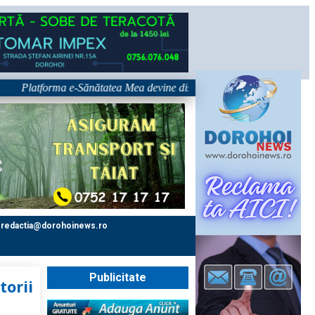
atforma e-Sănătatea Mea devine disponibilă pe 1 septembrie: pacientul de
redactia@dorohoinews.ro
Publicitate
torii