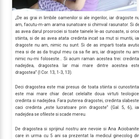
„De as grai in limbile oamenilor si ale ingerilor, iar dragoste n
am, facutu-m-am arama sunatoare si chimval rasunator. Si d
as avea darul proorociei si toate tainele le-as cunoaste, si oric
stiinta, si de as avea atata credinta incat sa mut si muntii, ia
dragoste nu am, nimic nu sunt. Si de as imparti toata avuti
mea si de as da trupul meu ca sa fie ars, iar dragoste nu am
nimic nu-mi foloseste… Si acum raman acestea trei: credinta
nadejdea, dragostea. Iar mai mare dintre acestea est
dragostea” (I Cor. 13, 1-3, 13).
Deci dragostea este mai presus de toata stiinta si cunostinta
este mai mare chiar decat celelalte doua virtuti teologice
credinta si nadejdea. Fara puterea dragostei, credinta slabeste
caci credinta „este lucratoare prin dragoste” (Gal. 5, 6), ia
nadejdea se ofileste si scade mereu.
De dragostea si sprijinul nostru are nevoie si Ana Aciobanite
care in urma cu 5 ani sa prezentat la medicul ginecolog di