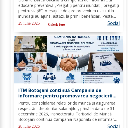
protejeze în cazul inundațiilor
educare preventivă „Pregătiți pentru inundații, pregătiți
pentru viață!”, mesajele despre prevenirea riscului la
inundații au ajuns, astăzi, la primii beneficiari. Peste
100 de copii, participanți la tabăra de vară organizată
Social
29 iulie 2026
Galerie foto
la Biserica „Sfântul...
ITM Botoșani continuă Campania de
informare pentru promovarea negocierii
colective la nivelul angajatorilor din
Pentru consolidarea relațiilor de muncă și asigurarea
sectorul public și privat
respectării drepturilor salariaților, până la data de 31
decembrie 2026, Inspectoratul Teritorial de Muncă
Botoșani continuă Campania Națională de informare
pentru promovarea negocierilor colective la nivelul
Social
28 iulie 2026