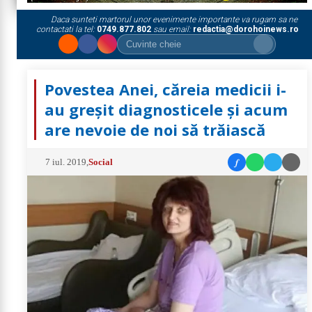
Daca sunteti martorul unor evenimente importante va rugam sa ne
contactati la tel:
0749.877.802
sau email:
redactia@dorohoinews.ro
Povestea Anei, căreia medicii i-
au greșit diagnosticele și acum
are nevoie de noi să trăiască
f
7 iul. 2019
,
Social