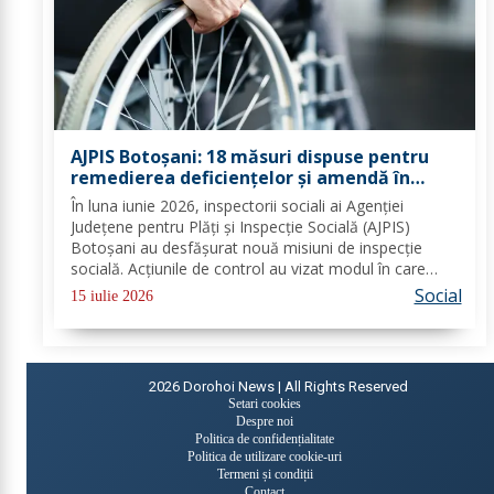
AJPIS Botoșani: 18 măsuri dispuse pentru
remedierea deficiențelor și amendă în
valoare de 80.000 lei aplicate de inspectorii
În luna iunie 2026, inspectorii sociali ai Agenției
sociali
Județene pentru Plăți și Inspecție Socială (AJPIS)
Botoșani au desfășurat nouă misiuni de inspecție
socială. Acțiunile de control au vizat modul în care
sunt respectate standardele minime de calitate în
Social
15 iulie 2026
serviciile sociale; evaluarea în vederea...
2026
Dorohoi News | All Rights Reserved
Setari cookies
Despre noi
Politica de confidențialitate
Politica de utilizare cookie-uri
Termeni și condiții
Contact