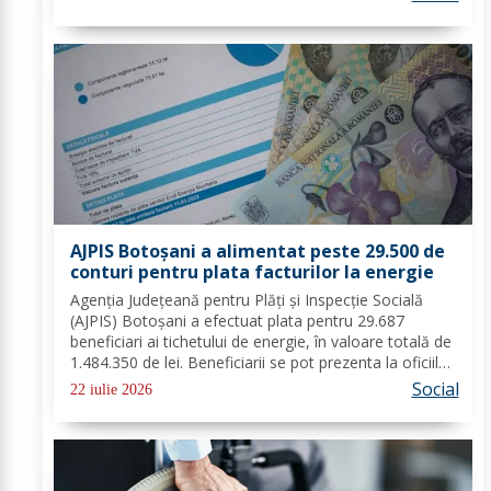
angajatorilor din sectorul privat și...
AJPIS Botoșani a alimentat peste 29.500 de
conturi pentru plata facturilor la energie
Agenția Județeană pentru Plăți și Inspecție Socială
(AJPIS) Botoșani a efectuat plata pentru 29.687
beneficiari ai tichetului de energie, în valoare totală de
1.484.350 de lei. Beneficiarii se pot prezenta la oficiile
poștale cu factura pentru a utiliza suma la plata
Social
22 iulie 2026
consumului de energie electrică...