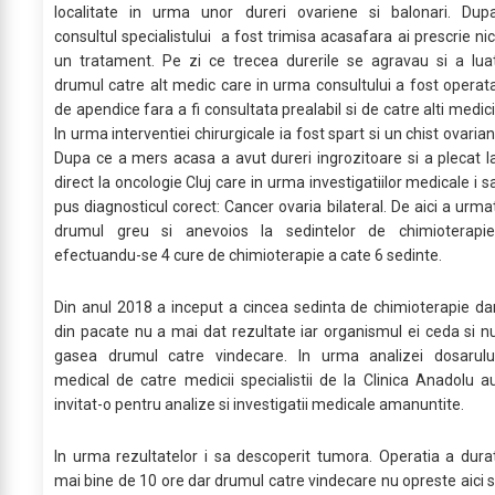
localitate in urma unor dureri ovariene si balonari. Dup
consultul specialistului a fost trimisa acasafara ai prescrie nic
un tratament. Pe zi ce trecea durerile se agravau si a lua
drumul catre alt medic care in urma consultului a fost operat
de apendice fara a fi consultata prealabil si de catre alti medici
In urma interventiei chirurgicale ia fost spart si un chist ovarian
Dupa ce a mers acasa a avut dureri ingrozitoare si a plecat l
direct la oncologie Cluj care in urma investigatiilor medicale i s
pus diagnosticul corect: Cancer ovaria bilateral. De aici a urma
drumul greu si anevoios la sedintelor de chimioterapie
efectuandu-se 4 cure de chimioterapie a cate 6 sedinte.
Din anul 2018 a inceput a cincea sedinta de chimioterapie da
din pacate nu a mai dat rezultate iar organismul ei ceda si n
gasea drumul catre vindecare. In urma analizei dosarulu
medical de catre medicii specialistii de la Clinica Anadolu a
invitat-o pentru analize si investigatii medicale amanuntite.
In urma rezultatelor i sa descoperit tumora. Operatia a dura
mai bine de 10 ore dar drumul catre vindecare nu opreste aici s