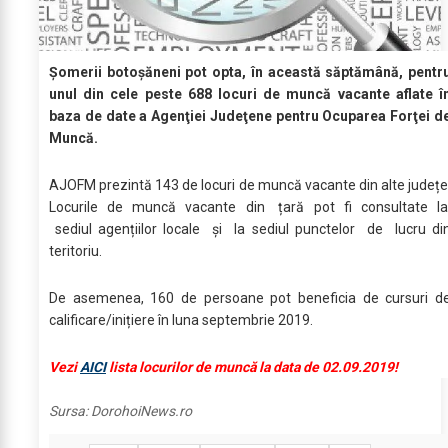
Şomerii botoşăneni pot opta, în această săptămână, pentr
unul din cele peste 688 locuri de muncă vacante aflate î
baza de date a Agenţiei Judeţene pentru Ocuparea Forţei d
Muncă.
AJOFM prezintă 143 de locuri de muncă vacante din alte județe
Locurile de muncă vacante din țară pot fi consultate l
sediul agențiilor locale şi la sediul punctelor de lucru di
teritoriu.
De asemenea, 160 de persoane pot beneficia de cursuri d
calificare/inițiere în luna septembrie 2019.
Vezi
AICI
lista locurilor de muncă la data de 02.09.2019!
Sursa:
DorohoiNews.ro