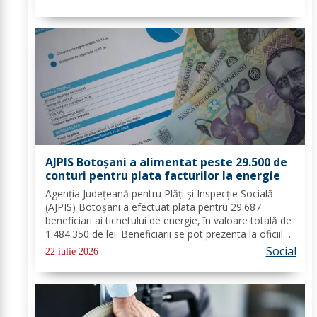
angajatorilor din sectorul privat și...
AJPIS Botoșani a alimentat peste 29.500 de
conturi pentru plata facturilor la energie
Agenția Județeană pentru Plăți și Inspecție Socială
(AJPIS) Botoșani a efectuat plata pentru 29.687
beneficiari ai tichetului de energie, în valoare totală de
1.484.350 de lei. Beneficiarii se pot prezenta la oficiile
poștale cu factura pentru a utiliza suma la plata
Social
22 iulie 2026
consumului de energie electrică...