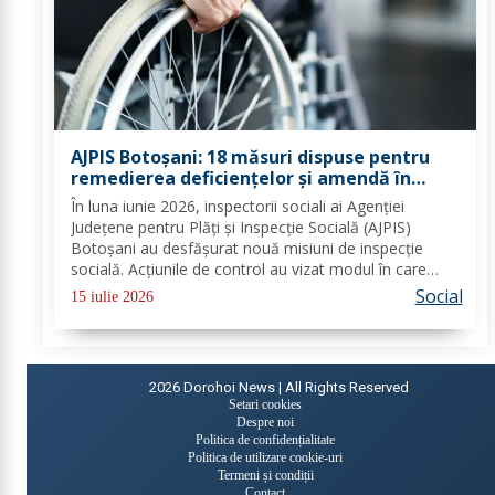
AJPIS Botoșani: 18 măsuri dispuse pentru
remedierea deficiențelor și amendă în
valoare de 80.000 lei aplicate de inspectorii
În luna iunie 2026, inspectorii sociali ai Agenției
sociali
Județene pentru Plăți și Inspecție Socială (AJPIS)
Botoșani au desfășurat nouă misiuni de inspecție
socială. Acțiunile de control au vizat modul în care
sunt respectate standardele minime de calitate în
Social
15 iulie 2026
serviciile sociale; evaluarea în vederea...
2026
Dorohoi News | All Rights Reserved
Setari cookies
Despre noi
Politica de confidențialitate
Politica de utilizare cookie-uri
Termeni și condiții
Contact