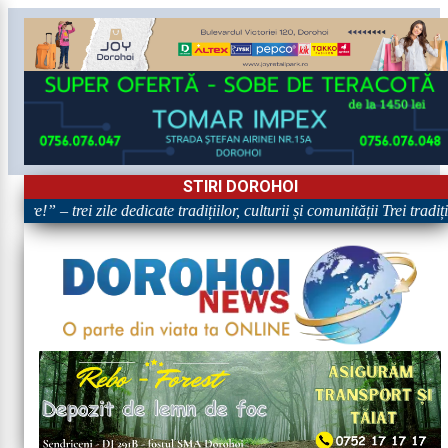
STIRI DOROHOI
are!” – trei zile dedicate tradițiilor, culturii și comunității Trei tradi