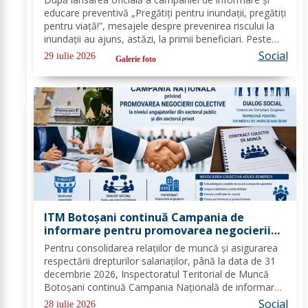
protejeze în cazul inundațiilor
educare preventivă „Pregătiți pentru inundații, pregătiți
pentru viață!”, mesajele despre prevenirea riscului la
inundații au ajuns, astăzi, la primii beneficiari. Peste
100 de copii, participanți la tabăra de vară organizată
Social
29 iulie 2026
Galerie foto
la Biserica „Sfântul...
ITM Botoșani continuă Campania de
informare pentru promovarea negocierii
colective la nivelul angajatorilor din
Pentru consolidarea relațiilor de muncă și asigurarea
sectorul public și privat
respectării drepturilor salariaților, până la data de 31
decembrie 2026, Inspectoratul Teritorial de Muncă
Botoșani continuă Campania Națională de informare
pentru promovarea negocierilor colective la nivelul
Social
28 iulie 2026