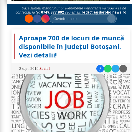
Daca sunteti martorul unor evenimente importante va rugam sa ne
contactati la tel:
0749.877.802
sau email:
redactia@dorohoinews.ro
Aproape 700 de locuri de muncă
disponibile în județul Botoșani.
Vezi detalii!
f
2 sept. 2019
,
Social