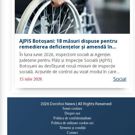
AJPIS Botoșani: 18 măsuri dispuse pentru
remedierea deficiențelor și amendă în
valoare de 80.000 lei aplicate de inspectorii
În luna iunie 2026, inspectorii sociali ai Agenției
sociali
Județene pentru Plăți și Inspecție Socială (AJPIS)
Botoșani au desfășurat nouă misiuni de inspecție
socială. Acțiunile de control au vizat modul în care
sunt respectate standardele minime de calitate în
Social
15 iulie 2026
serviciile sociale; evaluarea în vederea...
2026
Dorohoi News | All Rights Reserved
Setari cookies
Despre noi
Politica de confidențialitate
Politica de utilizare cookie-uri
Termeni și condiții
Contact