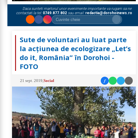
Daca sunteti martorul unor evenimente importante va rugam sa ne
contactati la tel:
0749.877.802
sau email:
redactia@dorohoinews.ro
Sute de voluntari au luat parte
la acţiunea de ecologizare „Let’s
do it, România” în Dorohoi -
FOTO
f
21 sept. 2019
,
Social