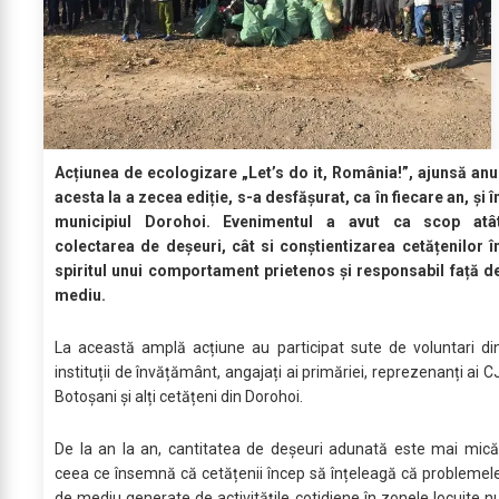
Acțiunea de ecologizare „Let’s do it, România!”, ajunsă anu
acesta la a zecea ediție, s-a desfășurat, ca în fiecare an, și î
municipiul Dorohoi. Evenimentul a avut ca scop atâ
colectarea de deșeuri, cât si conștientizarea cetățenilor î
spiritul unui comportament prietenos și responsabil față d
mediu.
La această amplă acțiune au participat sute de voluntari di
instituții de învățământ, angajați ai primăriei, reprezenanți ai C
Botoșani și alți cetățeni din Dorohoi.
De la an la an, cantitatea de deșeuri adunată este mai mică
ceea ce însemnă că cetățenii încep să înțeleagă că problemel
de mediu generate de activitățile cotidiene în zonele locuite n