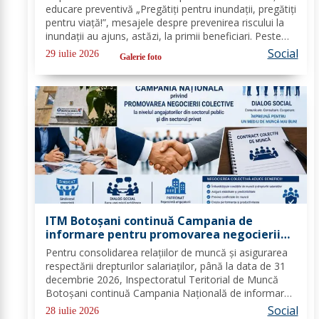
protejeze în cazul inundațiilor
educare preventivă „Pregătiți pentru inundații, pregătiți
pentru viață!”, mesajele despre prevenirea riscului la
inundații au ajuns, astăzi, la primii beneficiari. Peste
100 de copii, participanți la tabăra de vară organizată
Social
29 iulie 2026
Galerie foto
la Biserica „Sfântul...
ITM Botoșani continuă Campania de
informare pentru promovarea negocierii
colective la nivelul angajatorilor din
Pentru consolidarea relațiilor de muncă și asigurarea
sectorul public și privat
respectării drepturilor salariaților, până la data de 31
decembrie 2026, Inspectoratul Teritorial de Muncă
Botoșani continuă Campania Națională de informare
pentru promovarea negocierilor colective la nivelul
Social
28 iulie 2026