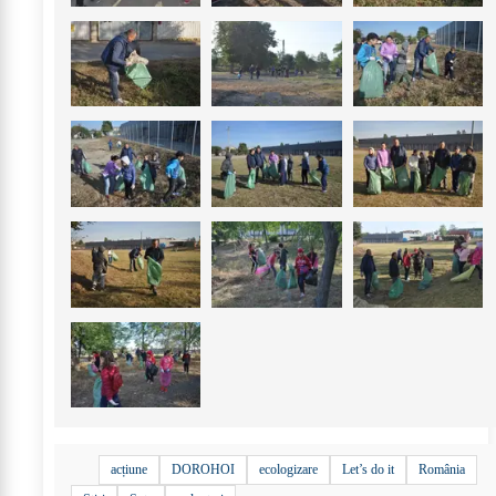
+
25
acțiune
DOROHOI
ecologizare
Let’s do it
România