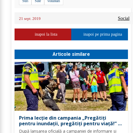
Stiri
Sute
voluntari
Social
21 sept. 2019
inapoi la lista
inapoi pe prima pagina
Articole similare
Prima lecție din campania „Pregătiți
pentru inundații, pregătiți pentru viață!” –
peste 100 de copii au învățat cum să se
După lansarea oficială a campaniei de informare și