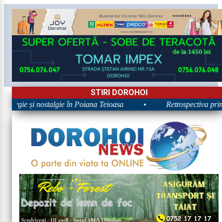
STIRI DOROHOI
nergie și nostalgie în Poiana Teioasa
•
Retrospectiva primei