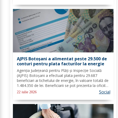
angajatorilor din sectorul privat și...
AJPIS Botoșani a alimentat peste 29.500 de
conturi pentru plata facturilor la energie
Agenția Județeană pentru Plăți și Inspecție Socială
(AJPIS) Botoșani a efectuat plata pentru 29.687
beneficiari ai tichetului de energie, în valoare totală de
1.484.350 de lei. Beneficiarii se pot prezenta la oficiile
poștale cu factura pentru a utiliza suma la plata
Social
22 iulie 2026
consumului de energie electrică...