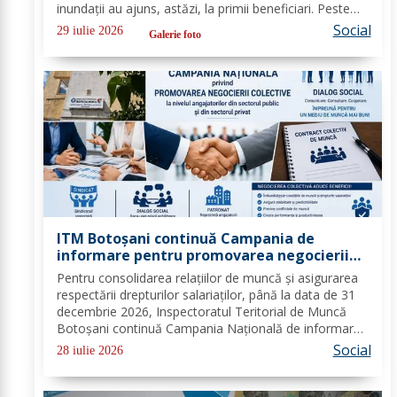
inundații au ajuns, astăzi, la primii beneficiari. Peste
100 de copii, participanți la tabăra de vară organizată
Social
29 iulie 2026
Galerie foto
la Biserica „Sfântul...
ITM Botoșani continuă Campania de
informare pentru promovarea negocierii
colective la nivelul angajatorilor din
Pentru consolidarea relațiilor de muncă și asigurarea
sectorul public și privat
respectării drepturilor salariaților, până la data de 31
decembrie 2026, Inspectoratul Teritorial de Muncă
Botoșani continuă Campania Națională de informare
pentru promovarea negocierilor colective la nivelul
Social
28 iulie 2026
angajatorilor din sectorul privat și...