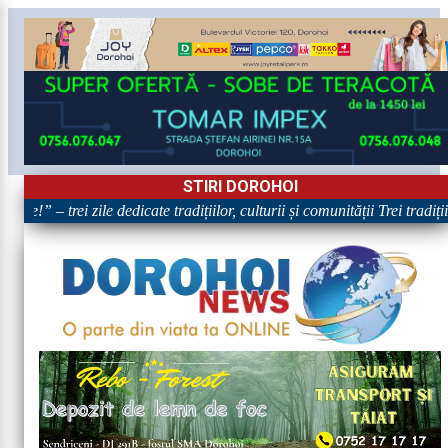
STIRI DOROHOI
re!” – trei zile dedicate tradițiilor, culturii și comunității Trei tradiț