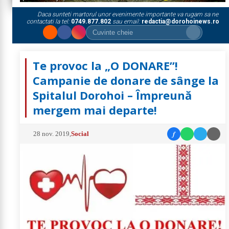
Daca sunteti martorul unor evenimente importante va rugam sa ne
contactati la tel:
0749.877.802
sau email:
redactia@dorohoinews.ro
Te provoc la „O DONARE”!
Campanie de donare de sânge la
Spitalul Dorohoi – Împreună
mergem mai departe!
f
28 nov. 2019
,
Social