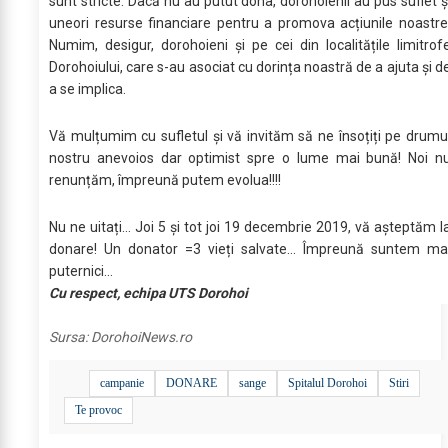
sunt stricte. Dacă nu au putut dona, dorohoienii au pus suflet ș
uneori resurse financiare pentru a promova acțiunile noastre
Numim, desigur, dorohoieni și pe cei din localitățile limitrof
Dorohoiului, care s-au asociat cu dorința noastră de a ajuta și d
a se implica.
Vă mulțumim cu sufletul și vă invităm să ne însoțiți pe drumu
nostru anevoios dar optimist spre o lume mai bună! Noi n
renunțăm, împreună putem evolua!!!!
Nu ne uitați... Joi 5 și tot joi 19 decembrie 2019, vă așteptăm l
donare! Un donator =3 vieți salvate... Împreună suntem ma
puternici...
Cu respect, echipa UTS Dorohoi
Sursa:
DorohoiNews.ro
campanie
DONARE
sange
Spitalul Dorohoi
Stiri
Te provoc