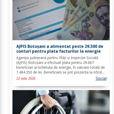
AJPIS Botoșani a alimentat peste 29.500 de
conturi pentru plata facturilor la energie
Agenția Județeană pentru Plăți și Inspecție Socială
(AJPIS) Botoșani a efectuat plata pentru 29.687
beneficiari ai tichetului de energie, în valoare totală de
1.484.350 de lei. Beneficiarii se pot prezenta la oficiile
poștale cu factura pentru a utiliza suma la plata
Social
22 iulie 2026
consumului de energie electrică...