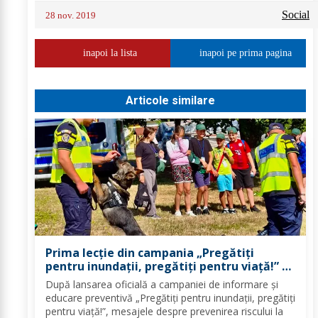
Social
28 nov. 2019
inapoi la lista
inapoi pe prima pagina
Articole similare
Prima lecție din campania „Pregătiți
pentru inundații, pregătiți pentru viață!” –
peste 100 de copii au învățat cum să se
După lansarea oficială a campaniei de informare și
protejeze în cazul inundațiilor
educare preventivă „Pregătiți pentru inundații, pregătiți
pentru viață!”, mesajele despre prevenirea riscului la