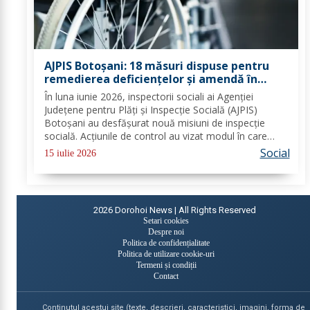
AJPIS Botoșani: 18 măsuri dispuse pentru
remedierea deficiențelor și amendă în
valoare de 80.000 lei aplicate de inspectorii
În luna iunie 2026, inspectorii sociali ai Agenției
sociali
Județene pentru Plăți și Inspecție Socială (AJPIS)
Botoșani au desfășurat nouă misiuni de inspecție
socială. Acțiunile de control au vizat modul în care
sunt respectate standardele minime de calitate în
Social
15 iulie 2026
serviciile sociale; evaluarea în vederea...
2026
Dorohoi News | All Rights Reserved
Setari cookies
Despre noi
Politica de confidențialitate
Politica de utilizare cookie-uri
Termeni și condiții
Contact
Continutul acestui site (texte, descrieri, caracteristici, imagini, forma de