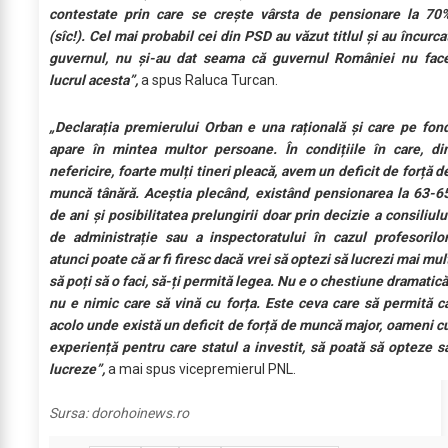
contestate prin care se crește vârsta de pensionare la 70
(sîc!). Cel mai probabil cei din PSD au văzut titlul și au încurca
guvernul, nu și-au dat seama că guvernul României nu fac
lucrul acesta”,
a spus Raluca Turcan.
„Declarația premierului Orban e una rațională și care pe fon
apare în mintea multor persoane. În condițiile în care, di
nefericire, foarte mulți tineri pleacă, avem un deficit de forță d
muncă tânără. Aceștia plecând, existând pensionarea la 63-6
de ani și posibilitatea prelungirii doar prin decizie a consiliulu
de administrație sau a inspectoratului în cazul profesorilor
atunci poate că ar fi firesc dacă vrei să optezi să lucrezi mai mul
să poți să o faci, să-ți permită legea. Nu e o chestiune dramatică
nu e nimic care să vină cu forța. Este ceva care să permită c
acolo unde există un deficit de forță de muncă major, oameni c
experiență pentru care statul a investit, să poată să opteze s
lucreze”,
a mai spus vicepremierul PNL.
Sursa:
dorohoinews.ro