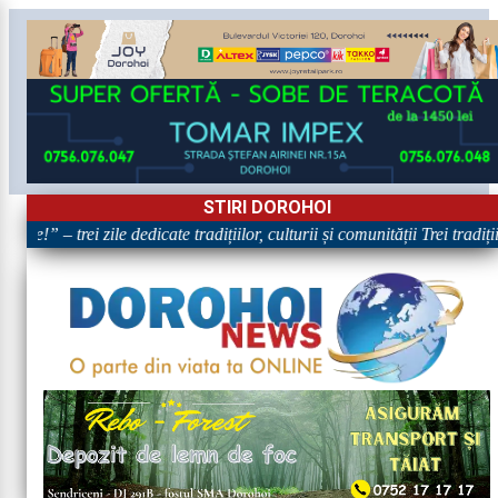
STIRI DOROHOI
re!” – trei zile dedicate tradițiilor, culturii și comunității Trei tradiț