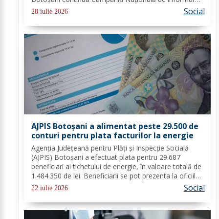
pentru promovarea negocierilor colective la nivelul
Social
28 iulie 2026
angajatorilor din sectorul privat și...
AJPIS Botoșani a alimentat peste 29.500 de
conturi pentru plata facturilor la energie
Agenția Județeană pentru Plăți și Inspecție Socială
(AJPIS) Botoșani a efectuat plata pentru 29.687
beneficiari ai tichetului de energie, în valoare totală de
1.484.350 de lei. Beneficiarii se pot prezenta la oficiile
poștale cu factura pentru a utiliza suma la plata
Social
22 iulie 2026
consumului de energie electrică...