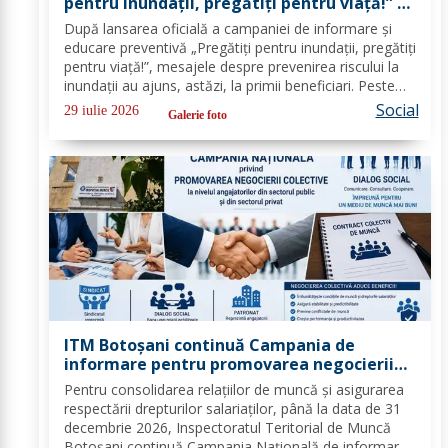
pentru inundații, pregătiți pentru viață!” –
peste 100 de copii au învățat cum să se
După lansarea oficială a campaniei de informare și
protejeze în cazul inundațiilor
educare preventivă „Pregătiți pentru inundații, pregătiți
pentru viață!”, mesajele despre prevenirea riscului la
inundații au ajuns, astăzi, la primii beneficiari. Peste
100 de copii, participanți la tabăra de vară organizată
Social
29 iulie 2026
Galerie foto
la Biserica „Sfântul...
ITM Botoșani continuă Campania de
informare pentru promovarea negocierii
colective la nivelul angajatorilor din
Pentru consolidarea relațiilor de muncă și asigurarea
sectorul public și privat
respectării drepturilor salariaților, până la data de 31
decembrie 2026, Inspectoratul Teritorial de Muncă
Botoșani continuă Campania Națională de informare