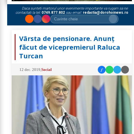
Daca sunteti martorul unor evenimente importante va rugam sa ne
contactati la tel:
0749.877.802
sau email:
redactia@dorohoinews.ro
Vârsta de pensionare. Anunț
făcut de vicepremierul Raluca
Turcan
f
12 dec. 2019
,
Social