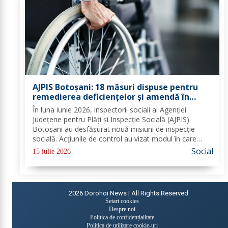
AJPIS Botoșani: 18 măsuri dispuse pentru
remedierea deficiențelor și amendă în
valoare de 80.000 lei aplicate de inspectorii
În luna iunie 2026, inspectorii sociali ai Agenției
sociali
Județene pentru Plăți și Inspecție Socială (AJPIS)
Botoșani au desfășurat nouă misiuni de inspecție
socială. Acțiunile de control au vizat modul în care
sunt respectate standardele minime de calitate în
Social
15 iulie 2026
serviciile sociale; evaluarea în vederea...
2026
Dorohoi News | All Rights Reserved
Setari cookies
Despre noi
Politica de confidențialitate
Politica de utilizare cookie-uri