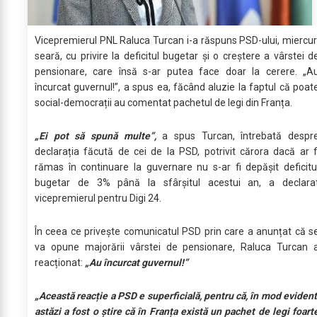
Vicepremierul PNL Raluca Turcan i-a răspuns PSD-ului, miercur
seară, cu privire la deficitul bugetar și o creștere a vârstei d
pensionare, care însă s-ar putea face doar la cerere. „A
încurcat guvernul!”, a spus ea, făcând aluzie la faptul că poat
social-democrații au comentat pachetul de legi din Franța.
„Ei pot să spună multe”,
a spus Turcan, întrebată despr
declarația făcută de cei de la PSD, potrivit cărora dacă ar f
rămas în continuare la guvernare nu s-ar fi depășit deficitu
bugetar de 3% până la sfârșitul acestui an, a declara
vicepremierul pentru Digi 24.
În ceea ce privește comunicatul PSD prin care a anunțat că s
va opune majorării vârstei de pensionare, Raluca Turcan 
reacționat:
„Au încurcat guvernul!”
„Această reacție a PSD e superficială, pentru că, în mod evident
astăzi a fost o știre că în Franța există un pachet de legi foart