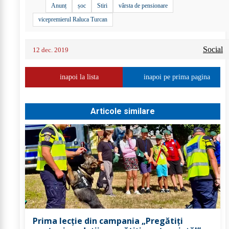
Anunț
șoc
Stiri
vârsta de pensionare
vicepremierul Raluca Turcan
Social
12 dec. 2019
inapoi la lista
inapoi pe prima pagina
Articole similare
Prima lecție din campania „Pregătiți