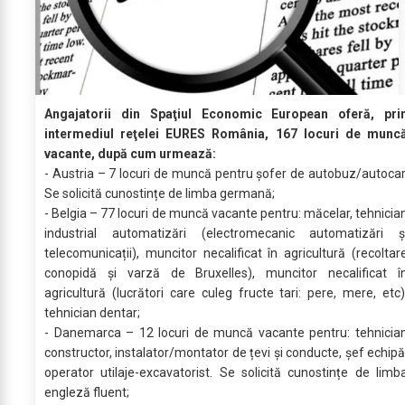
Angajatorii din Spaţiul Economic European oferă, pri
intermediul reţelei EURES România, 167 locuri de munc
vacante, după cum urmează:
- Austria – 7 locuri de muncă pentru șofer de autobuz/autocar
Se solicită cunostințe de limba germană;
- Belgia – 77 locuri de muncă vacante pentru: măcelar, tehnicia
industrial automatizări (electromecanic automatizări ș
telecomunicații), muncitor necalificat în agricultură (recoltar
conopidă și varză de Bruxelles), muncitor necalificat î
agricultură (lucrători care culeg fructe tari: pere, mere, etc)
tehnician dentar;
- Danemarca – 12 locuri de muncă vacante pentru: tehnicia
constructor, instalator/montator de țevi și conducte, șef echipă
operator utilaje-excavatorist. Se solicită cunostințe de limb
engleză fluent;