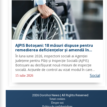
AJPIS Botoșani: 18 măsuri dispuse pentru
remedierea deficiențelor și amendă în
valoare de 80.000 lei aplicate de inspectorii
În luna iunie 2026, inspectorii sociali ai Agenției
sociali
Județene pentru Plăți și Inspecție Socială (AJPIS)
Botoșani au desfășurat nouă misiuni de inspecție
socială. Acțiunile de control au vizat modul în care
sunt respectate standardele minime de calitate în
Social
15 iulie 2026
serviciile sociale; evaluarea în vederea...
2026
Dorohoi News | All Rights Reserved
Setari cookies
Despre noi
Politica de confidențialitate