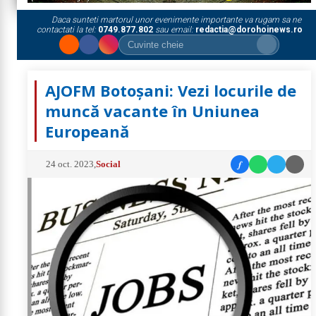
Daca sunteti martorul unor evenimente importante va rugam sa ne
contactati la tel:
0749.877.802
sau email:
redactia@dorohoinews.ro
AJOFM Botoșani: Vezi locurile de
muncă vacante în Uniunea
Europeană
f
24 oct. 2023
,
Social