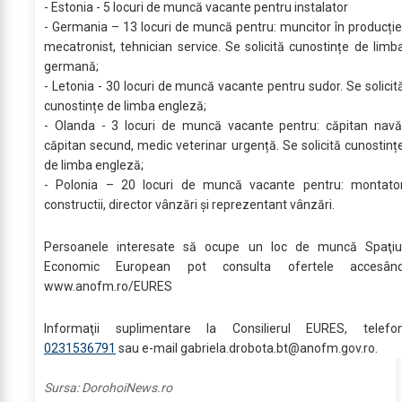
- Estonia - 5 locuri de muncă vacante pentru instalator
- Germania – 13 locuri de muncă pentru: muncitor în producție
mecatronist, tehnician service. Se solicită cunostințe de limb
germană;
- Letonia - 30 locuri de muncă vacante pentru sudor. Se solicit
cunostințe de limba engleză;
- Olanda - 3 locuri de muncă vacante pentru: căpitan navă
căpitan secund, medic veterinar urgență. Se solicită cunostinț
de limba engleză;
- Polonia – 20 locuri de muncă vacante pentru: montato
constructii, director vânzări și reprezentant vânzări.
Persoanele interesate să ocupe un loc de muncă Spaţiu
Economic European pot consulta ofertele accesân
www.anofm.ro/EURES
Informaţii suplimentare la Consilierul EURES, telefo
0231536791
sau e-mail
gabriela.drobota.bt@anofm.gov.ro
.
Sursa:
DorohoiNews.ro