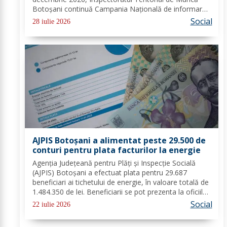
Botoșani continuă Campania Națională de informare
pentru promovarea negocierilor colective la nivelul
Social
28 iulie 2026
angajatorilor din sectorul privat și...
AJPIS Botoșani a alimentat peste 29.500 de
conturi pentru plata facturilor la energie
Agenția Județeană pentru Plăți și Inspecție Socială
(AJPIS) Botoșani a efectuat plata pentru 29.687
beneficiari ai tichetului de energie, în valoare totală de
1.484.350 de lei. Beneficiarii se pot prezenta la oficiile
poștale cu factura pentru a utiliza suma la plata
Social
22 iulie 2026
consumului de energie electrică...