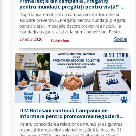
Prima lecție din campania „Pregătiți
pentru inundații, pregătiți pentru viață!” –
peste 100 de copii au învățat cum să se
După lansarea oficială a campaniei de informare și
protejeze în cazul inundațiilor
educare preventivă „Pregătiți pentru inundații, pregătiți
pentru viață!”, mesajele despre prevenirea riscului la
inundații au ajuns, astăzi, la primii beneficiari. Peste
100 de copii, participanți la tabăra de vară organizată
Social
29 iulie 2026
Galerie foto
la Biserica „Sfântul...
ITM Botoșani continuă Campania de
informare pentru promovarea negocierii
colective la nivelul angajatorilor din
Pentru consolidarea relațiilor de muncă și asigurarea
sectorul public și privat
respectării drepturilor salariaților, până la data de 31
decembrie 2026, Inspectoratul Teritorial de Muncă