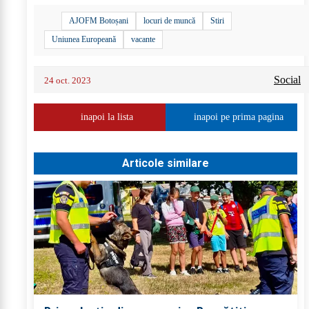
AJOFM Botoșani
locuri de muncă
Stiri
Uniunea Europeană
vacante
Social
24 oct. 2023
inapoi la lista
inapoi pe prima pagina
Articole similare